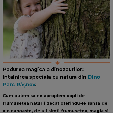
Padurea magica a dinozaurilor:
intalnirea speciala cu natura din
Dino
Parc Râșnov
.
Cum putem sa ne apropiem copii de
frumusetea naturii decat oferindu-le sansa de
a o cunoaste, de a-i simti frumusetea, magia si