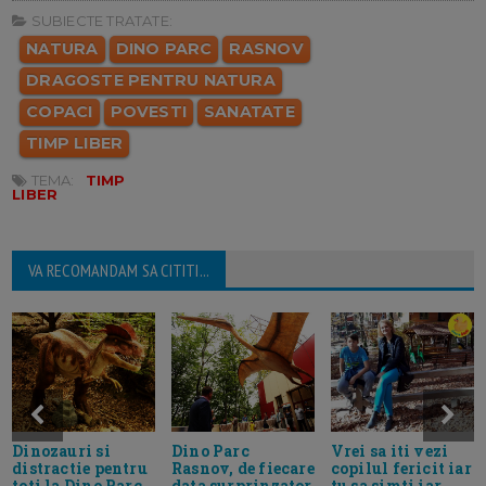
SUBIECTE TRATATE:
NATURA
DINO PARC
RASNOV
DRAGOSTE PENTRU NATURA
COPACI
POVESTI
SANATATE
TIMP LIBER
TEMA:
TIMP
LIBER
VA RECOMANDAM SA CITITI...
Dinozauri si
Dino Parc
Vrei sa iti vezi
distractie pentru
Rasnov, de fiecare
copilul fericit iar
toti la Dino Parc
data surprinzator
tu sa simti iar