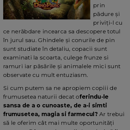
prin
pădure și
priviți-l cu
ce nerăbdare incearca sa descopere totul
în jurul sau. Ghindele și conurile de pin
sunt studiate în detaliu, copacii sunt
examinati la scoarta, culege frunze si
ramuri iar păsările și animalele mici sunt
observate cu mult entuziasm.
Si cum putem sa ne apropiem copiii de
frumusetea naturii decat o
ferindu-le
sansa de a o cunoaste, de a-i simti
frumusetea, magia si farmecul?
Ar trebui
să le oferim cât mai multe oportunități