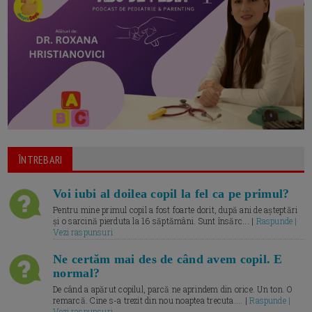
ÎNTREBARI
Voi iubi al doilea copil la fel ca pe primul?
Pentru mine primul copil a fost foarte dorit, după ani de așteptări
și o sarcină pierduta la 16 săptămâni. Sunt însărc... |
Raspunde |
Vezi raspunsuri
Ne certăm mai des de când avem copil. E
normal?
De când a apărut copilul, parcă ne aprindem din orice. Un ton. O
remarcă. Cine s-a trezit din nou noaptea trecuta.... |
Raspunde |
Vezi raspunsuri