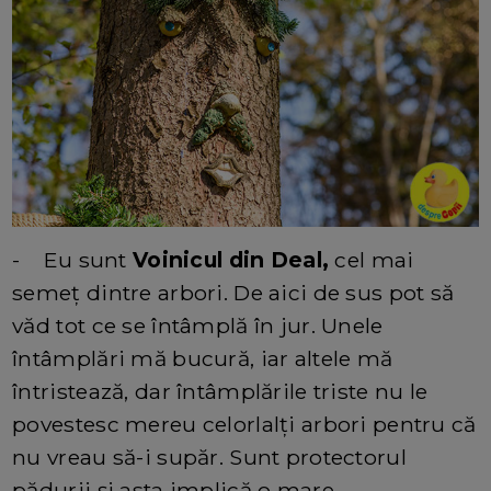
- Eu sunt
Voinicul din Deal,
cel mai
semeț dintre arbori. De aici de sus pot să
văd tot ce se întâmplă în jur. Unele
întâmplări mă bucură, iar altele mă
întristează, dar întâmplările triste nu le
povestesc mereu celorlalți arbori pentru că
nu vreau să-i supăr. Sunt protectorul
pădurii și asta implică o mare