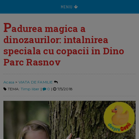
MENIU
P
adurea magica a
dinozaurilor: intalnirea
speciala cu copacii in Dino
Parc Rasnov
Acasa
>
VIATA DE FAMILIE
TEMA:
Timp liber
|
0
|
7/5/2018