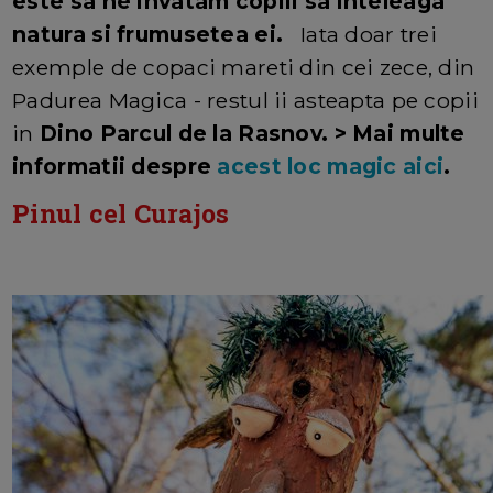
este sa ne invatam copiii sa inteleaga
natura si frumusetea ei.
Iata doar trei
exemple de copaci mareti din cei zece, din
Padurea Magica - restul ii asteapta pe copii
in
Dino Parcul de la Rasnov. > Mai multe
informatii despre
acest loc magic aici
.
Pinul cel Curajos