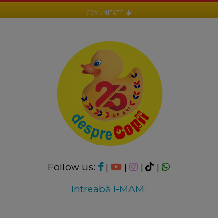
COMUNITATE
Follow us:
|
|
|
|
Intreabă I-MAMI