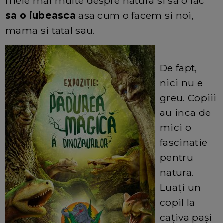
mele mai multe despre natura si sa o fac
sa o iubeasca
asa cum o facem si noi,
mama si tatal sau.
De fapt,
nici nu e
greu. Copiii
au inca de
mici o
fascinatie
pentru
natura.
Luați un
copil la
cațiva pași