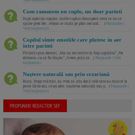
Cum ramanem un cuplu, nu doar parinti
După apariția copiilor, multe cupluri descoperă ceva ce nu se
spune prea des: relația se mută pe plan secund. ... |
Raspunde |
Vezi raspunsuri
Copilul simte emotiile care plutesc in aer
intre parinti
Părinții spun deseori: „Noi nu ne certăm în fața copilului.” „Ne
abținem, ca să fie liniște.” „Avem grijă să... |
Raspunde | Vezi
raspunsuri
Naștere naturală sau prin cezariană
Bună, Dragi mămici, aș vrea să știu dacă cele care au născut la
peste 38 de ani, ce ați ales: nașterea naturală sau p... |
Raspunde |
Vezi raspunsuri
PROPUNERI REDACTOR SEF