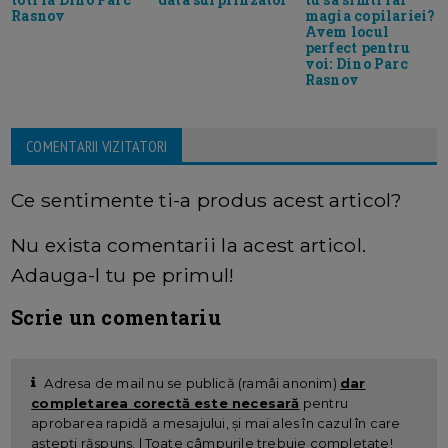
Rasnov
magia copilariei?
Avem locul
perfect pentru
voi: Dino Parc
Rasnov
COMENTARII VIZITATORI
Ce sentimente ti-a produs acest articol?
Nu exista comentarii la acest articol.
Adauga-l tu pe primul!
Scrie un comentariu
Adresa de mail nu se publică (ramâi anonim)
dar
completarea corectă este necesară
pentru
aprobarea rapidă a mesajului, și mai ales în cazul în care
aștepți răspuns. | Toate câmpurile trebuie completate!