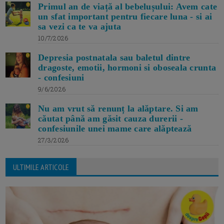
Primul an de viață al bebelușului: Avem cate
un sfat important pentru fiecare luna - si ai
sa vezi ca te va ajuta
10/7/2026
Depresia postnatala sau baletul dintre
dragoste, emotii, hormoni si oboseala crunta
- confesiuni
9/6/2026
Nu am vrut să renunț la alăptare. Si am
căutat până am găsit cauza durerii -
confesiunile unei mame care alăptează
27/3/2026
ULTIMILE ARTICOLE