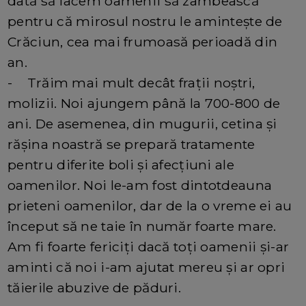
dată să facem oamenii să zâmbească
pentru că mirosul nostru le amintește de
Crăciun, cea mai frumoasă perioadă din
an.
- Trăim mai mult decât frații noștri,
molizii. Noi ajungem până la 700-800 de
ani. De asemenea, din mugurii, cetina și
rășina noastră se prepară tratamente
pentru diferite boli și afecțiuni ale
oamenilor. Noi le-am fost dintotdeauna
prieteni oamenilor, dar de la o vreme ei au
început să ne taie în număr foarte mare.
Am fi foarte fericiți dacă toți oamenii și-ar
aminti că noi i-am ajutat mereu și ar opri
tăierile abuzive de păduri.