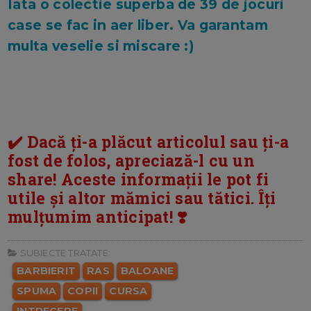
Iata o colectie superba de 39 de jocuri
case se fac in aer liber. Va garantam
multa veselie si miscare :)
✔️ Dacă ți-a plăcut articolul sau ți-a
fost de folos, apreciază-l cu un
share! Aceste informații le pot fi
utile și altor mămici sau tătici. Îți
mulțumim anticipat! ❣️
SUBIECTE TRATATE:
BARBIERIT
RAS
BALOANE
SPUMA
COPII
CURSA
INTRECERE