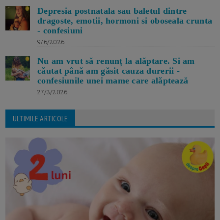
Depresia postnatala sau baletul dintre
dragoste, emotii, hormoni si oboseala crunta
- confesiuni
9/6/2026
Nu am vrut să renunț la alăptare. Si am
căutat până am găsit cauza durerii -
confesiunile unei mame care alăptează
27/3/2026
ULTIMILE ARTICOLE