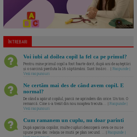
ÎNTREBARI
Voi iubi al doilea copil la fel ca pe primul?
Pentru mine primul copil a fost foarte dorit, după ani de așteptări
și o sarcină pierduta la 16 săptămâni. Sunt însărc... |
Raspunde |
Vezi raspunsuri
Ne certăm mai des de când avem copil. E
normal?
De când a apărut copilul, parcă ne aprindem din orice. Un ton. O
remarcă. Cine s-a trezit din nou noaptea trecuta.... |
Raspunde |
Vezi raspunsuri
Cum ramanem un cuplu, nu doar parinti
După apariția copiilor, multe cupluri descoperă ceva ce nu se
spune prea des: relația se mută pe plan secund. ... |
Raspunde |
Vezi raspunsuri