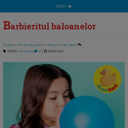
MENIU
B
arbieritul baloanelor
Acasa
>
Hai sa ne jucam
>
Jocuri in aer liber
TEMA:
Diverse
|
0
|
4/5/2020