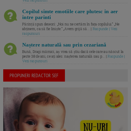
Copilul simte emotiile care plutesc in aer
intre parinti
Părinții spun deseori: „Noi nu ne certăm în fața copilului.” „Ne
abținem, ca să fie liniște.” „Avem grijă să... |
Raspunde | Vezi
raspunsuri
Naștere naturală sau prin cezariană
Bună, Dragi mămici, aș vrea să știu dacă cele care au născut la
peste 38 de ani, ce ați ales: nașterea naturală sau p... |
Raspunde |
Vezi raspunsuri
PROPUNERI REDACTOR SEF