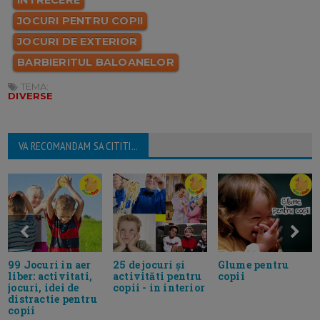
JOCURI PENTRU COPII
JOCURI DE EXTERIOR
BARBIERITUL BALOANELOR
TEMA:
DIVERSE
VA RECOMANDAM SA CITITI...
99 Jocuri in aer
25 de jocuri și
Glume pentru
liber: activitati,
activităti pentru
copii
jocuri, idei de
copii - in interior
distractie pentru
copii