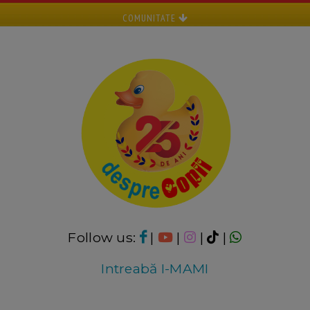
COMUNITATE
Follow us:
|
|
|
|
Intreabă I-MAMI