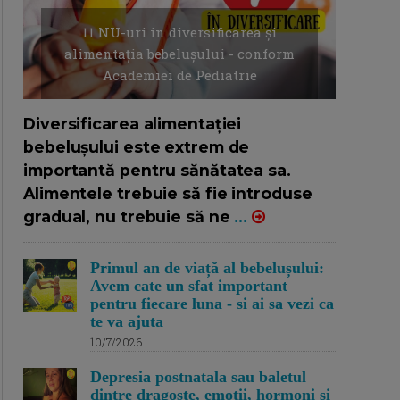
11 NU-uri in diversificarea și
alimentația bebelușului - conform
Academiei de Pediatrie
16/7/2026
AUTOR: EDITOR DC.
Diversificarea alimentației
bebelușului este extrem de
importantă pentru sănătatea sa.
Alimentele trebuie să fie introduse
gradual, nu trebuie să ne
...
Primul an de viață al bebelușului:
Avem cate un sfat important
pentru fiecare luna - si ai sa vezi ca
te va ajuta
10/7/2026
Depresia postnatala sau baletul
dintre dragoste, emotii, hormoni si