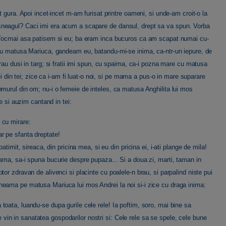
 gura. Apoi incet-incet m-am furisat printre oameni, si unde-am croit-o la
neagul? Caci imi era acum a scapare de dansul, drept sa va spun. Vorba
! Tocmai asa patisem si eu; ba eram inca bucuros ca am scapat numai cu-
 cu matusa Mariuca, gandeam eu, batandu-mi-se inima, ca-ntr-un iepure, de
rau dusi in targ; si fratii imi spun, cu spaima, ca-i pozna mare cu matusa
ei din tei; zice ca i-am fi luat-o noi, si pe mama a pus-o in mare suparare
murul din om; nu-i o femeie de inteles, ca matusa Anghilita lui mos
e si auzim cantand in tei:
 cu mirare:
r pe sfanta dreptate!
timit, sireaca, din pricina mea, si eu din pricina ei, i-ati plange de mila!
ama, sa-i spuna bucurie despre pupaza... Si a doua zi, marti, taman in
r zdravan de alivenci si placinte cu poalele-n brau, si parpalind niste pui
c, cheama pe matusa Mariuca lui mos Andrei la noi si-i zice cu draga inima:
oata, luandu-se dupa gurile cele rele! Ia poftim, soro, mai bine sa
n in sanatatea gospodarilor nostri si: Cele rele sa se spele, cele bune