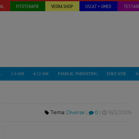
AL
FITOTERAPIE
VEDRA SHOP
USCAT + UMED
TESTARE
L
1-3 ANI
4-12 ANI
FAMILIE, PARENTING
EDUCATIE
S
Tema:
Diverse
|
0
|
16/2/2005