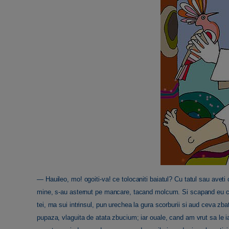
— Hauileo, mo! ogoiti-va! ce tolocaniti baiatul? Cu tatul sau aveti
mine, s-au asternut pe mancare, tacand molcum. Si scapand eu cu o
tei, ma sui intrinsul, pun urechea la gura scorburii si aud ceva zb
pupaza, vlaguita de atata zbucium; iar ouale, cand am vrut sa le i