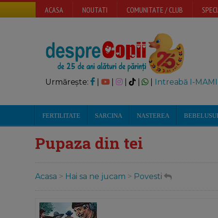
ACASA
NOUTATI
COMUNITATE / CLUB
SPECI
Urmărește:
|
|
|
|
|
Intreabă I-MAMI
FERTILITATE
SARCINA
NASTEREA
BEBELUSU
Pupaza din tei
Acasa
>
Hai sa ne jucam
>
Povesti