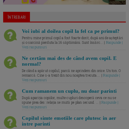
ÎNTREBARI
Voi iubi al doilea copil la fel ca pe primul?
Pentru mine primul copil a fost foarte dorit, după ani de așteptări
și o sarcină pierduta la 16 săptămâni. Sunt însărc... |
Raspunde |
Vezi raspunsuri
Ne certăm mai des de când avem copil. E
normal?
De când a apărut copilul, parcă ne aprindem din orice. Un ton. O
remarcă. Cine s-a trezit din nou noaptea trecuta.... |
Raspunde |
Vezi raspunsuri
Cum ramanem un cuplu, nu doar parinti
După apariția copiilor, multe cupluri descoperă ceva ce nu se
spune prea des: relația se mută pe plan secund. ... |
Raspunde |
Vezi raspunsuri
Copilul simte emotiile care plutesc in aer
intre parinti