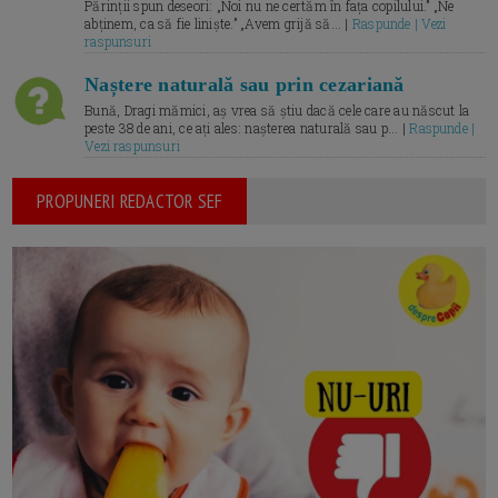
Părinții spun deseori: „Noi nu ne certăm în fața copilului.” „Ne
abținem, ca să fie liniște.” „Avem grijă să... |
Raspunde | Vezi
raspunsuri
Naștere naturală sau prin cezariană
Bună, Dragi mămici, aș vrea să știu dacă cele care au născut la
peste 38 de ani, ce ați ales: nașterea naturală sau p... |
Raspunde |
Vezi raspunsuri
PROPUNERI REDACTOR SEF