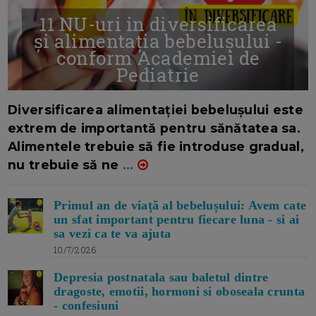
11 NU-uri in diversificarea
și alimentația bebelușului -
conform Academiei de
Pediatrie
16/7/2026
AUTOR: EDITOR DC.
Diversificarea alimentației bebelușului este
extrem de importantă pentru sănătatea sa.
Alimentele trebuie să fie introduse gradual,
nu trebuie să ne
...
Primul an de viață al bebelușului: Avem cate
un sfat important pentru fiecare luna - si ai
sa vezi ca te va ajuta
10/7/2026
Depresia postnatala sau baletul dintre
dragoste, emotii, hormoni si oboseala crunta
- confesiuni