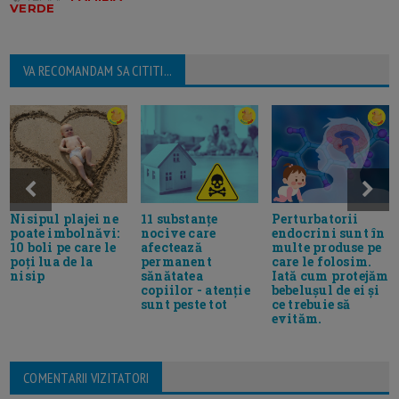
VERDE
VA RECOMANDAM SA CITITI...
Nisipul plajei ne
11 substanțe
Perturbatorii
poate imbolnăvi:
nocive care
endocrini sunt în
10 boli pe care le
afectează
multe produse pe
poți lua de la
permanent
care le folosim.
nisip
sănătatea
Iată cum protejăm
copiilor - atenție
bebeluşul de ei şi
sunt peste tot
ce trebuie să
evităm.
COMENTARII VIZITATORI