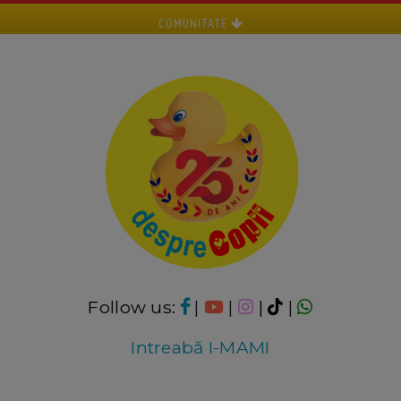
COMUNITATE
Follow us:
|
|
|
|
Intreabă I-MAMI