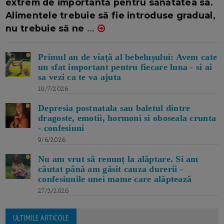
extrem de importantă pentru sănătatea sa.
Alimentele trebuie să fie introduse gradual,
nu trebuie să ne
...
Primul an de viață al bebelușului: Avem cate
un sfat important pentru fiecare luna - si ai
sa vezi ca te va ajuta
10/7/2026
Depresia postnatala sau baletul dintre
dragoste, emotii, hormoni si oboseala crunta
- confesiuni
9/6/2026
Nu am vrut să renunț la alăptare. Si am
căutat până am găsit cauza durerii -
confesiunile unei mame care alăptează
27/3/2026
ULTIMILE ARTICOLE