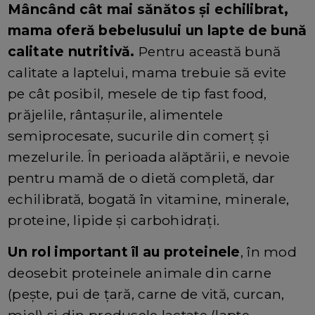
Mâncând cât mai sănătos și echilibrat,
mama oferă bebelusului un lapte de bună
calitate nutritivă.
Pentru această bună
calitate a laptelui, mama trebuie să evite
pe cât posibil, mesele de tip fast food,
prăjelile, rântașurile, alimentele
semiprocesate, sucurile din comerț și
mezelurile. În perioada alăptării, e nevoie
pentru mamă de o dietă completă, dar
echilibrată, bogată în vitamine, minerale,
proteine, lipide și carbohidrați.
Un rol important îl au proteinele
, în mod
deosebit proteinele animale din carne
(peşte, pui de ţară, carne de vită, curcan,
miel) și din produsele lactate (lapte,