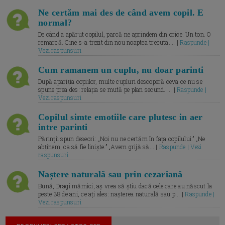
Ne certăm mai des de când avem copil. E
normal?
De când a apărut copilul, parcă ne aprindem din orice. Un ton. O
remarcă. Cine s-a trezit din nou noaptea trecuta.... |
Raspunde |
Vezi raspunsuri
Cum ramanem un cuplu, nu doar parinti
După apariția copiilor, multe cupluri descoperă ceva ce nu se
spune prea des: relația se mută pe plan secund. ... |
Raspunde |
Vezi raspunsuri
Copilul simte emotiile care plutesc in aer
intre parinti
Părinții spun deseori: „Noi nu ne certăm în fața copilului.” „Ne
abținem, ca să fie liniște.” „Avem grijă să... |
Raspunde | Vezi
raspunsuri
Naștere naturală sau prin cezariană
Bună, Dragi mămici, aș vrea să știu dacă cele care au născut la
peste 38 de ani, ce ați ales: nașterea naturală sau p... |
Raspunde |
Vezi raspunsuri