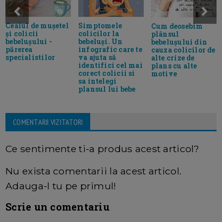
Ceaiul de mușetel
Simptomele
Cum deosebim
și colicii
colicilor la
plânsul
bebelușului -
bebeluși. Un
bebelușului din
părerea
infografic care te
cauza colicilor de
specialistilor
va ajuta să
alte crize de
identifici cel mai
plans cu alte
corect colicii si
motive
sa intelegi
plansul lui bebe
COMENTARII VIZITATORI
Ce sentimente ti-a produs acest articol?
Nu exista comentarii la acest articol.
Adauga-l tu pe primul!
Scrie un comentariu