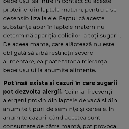
bebeluşul să intre în contact cu aceste
proteine, din laptele matern, pentru a se
desensibiliza la ele. Faptul că aceste
substanţe apar în laptele matern nu
determină apariția colicilor la toți sugarii.
De aceea mama, care alăptează nu este
obligată să aibă restricții severe
alimentare, ea poate tatona toleranța
bebelușului la anumite alimente.
Pot însă exista și cazuri în care sugarii
pot dezvolta alergii.
Cei mai frecvenţi
alergeni provin din laptele de vacă şi din
anumite tipuri de seminţe şi cereale. În
anumite cazuri, când acestea sunt
consumate de către mamă, pot provoca