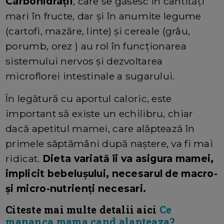
Carbohidrații
, care se găsesc în cantităţi
mari în fructe, dar și în anumite legume
(cartofi, mazăre, linte) şi cereale (grâu,
porumb, orez ) au rol în funcționarea
sistemului nervos şi dezvoltarea
microflorei intestinale a sugarului.
În legătură cu aportul caloric, este
important să existe un echilibru, chiar
dacă apetitul mamei, care alăptează în
primele săptămâni după naștere, va fi mai
ridicat.
Dieta variată îi va asigura mamei,
implicit bebelușului, necesarul de macro-
și micro-nutrienți necesari.
Citeste mai multe detalii aici
Ce
mananca mama cand alapteaza?