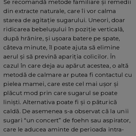
Se recomandă metode familiare şi remedii
din extracte naturale, care îi vor calma
starea de agitație sugarului. Uneori, doar
ridicarea bebeluşului în poziţie verticală,
după hrănire, și ușoara batere pe spate,
câteva minute, îl poate ajuta să elimine
aerul şi să prevină apariția colicilor. În
cazul în care deja au apărut acestea, o altă
metodă de calmare ar putea fi contactul cu
pielea mamei, care este cel mai uşor şi
plăcut mod prin care sugarul se poate
liniști. Alternativa poate fi și o păturică
caldă. De asemenea s-a observat că la unii
sugari “un concert” de foehn sau aspirator,
care le aducea aminte de perioada intra-