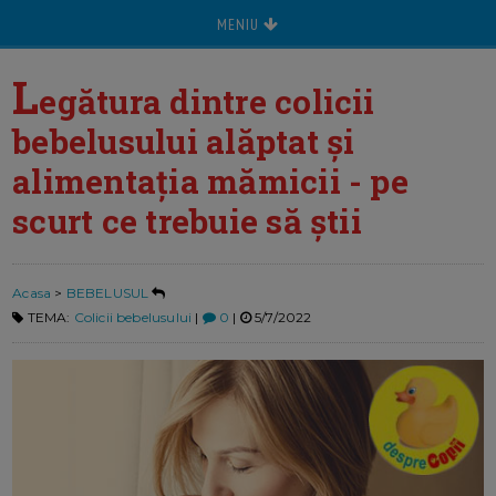
MENIU
L
egătura dintre colicii
bebelusului alăptat și
alimentația mămicii - pe
scurt ce trebuie să știi
Acasa
>
BEBELUSUL
TEMA:
Colicii bebelusului
|
0
|
5/7/2022