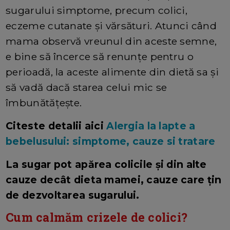
sugarului simptome, precum colici,
eczeme cutanate şi vărsături. Atunci când
mama observă vreunul din aceste semne,
e bine să încerce să renunţe pentru o
perioadă, la aceste alimente din dietă sa şi
să vadă dacă starea celui mic se
îmbunătăţeşte.
Citeste detalii aici
Alergia la lapte a
bebelusului: simptome, cauze si tratare
La sugar pot apărea colicile și din alte
cauze decât dieta mamei, cauze care țin
de dezvoltarea sugarului.
Cum calmăm crizele de colici?