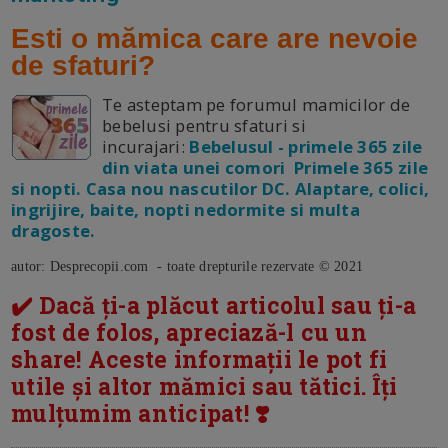
Esti o mămica care are nevoie
de sfaturi?
Te asteptam pe forumul mamicilor de
bebelusi pentru sfaturi si
incurajari:
Bebelusul - primele 365 zile
din viata unei comori Primele 365 zile
si nopti. Casa nou nascutilor DC. Alaptare, colici,
ingrijire, baite, nopti nedormite si multa
dragoste.
autor: Desprecopii.com - toate drepturile rezervate © 2021
✔️ Dacă ți-a plăcut articolul sau ți-a
fost de folos, apreciază-l cu un
share! Aceste informații le pot fi
utile și altor mămici sau tătici. Îți
mulțumim anticipat! ❣️