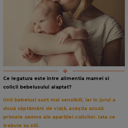
Ce legatura este intre alimentia mamei si
colicii bebelusului alaptat?
Unii bebelusi sunt mai sensibili, iar în jurul a
două săptămâni de viață, aceștia acuză
primele semne ale apariției colicilor. Iata ce
trebuie sa stii.