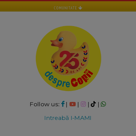
COMUNITATE
Follow us:
|
|
|
|
Intreabă I-MAMI