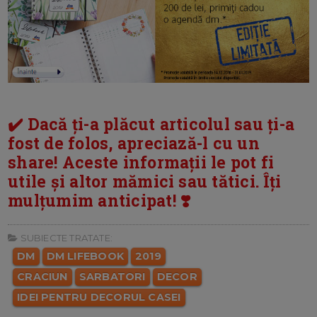
✔️ Dacă ți-a plăcut articolul sau ți-a
fost de folos, apreciază-l cu un
share! Aceste informații le pot fi
utile și altor mămici sau tătici. Îți
mulțumim anticipat! ❣️
SUBIECTE TRATATE:
DM
DM LIFEBOOK
2019
CRACIUN
SARBATORI
DECOR
IDEI PENTRU DECORUL CASEI