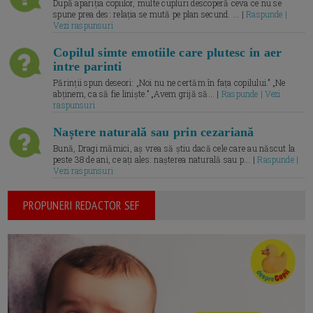
După apariția copiilor, multe cupluri descoperă ceva ce nu se
spune prea des: relația se mută pe plan secund. ... |
Raspunde |
Vezi raspunsuri
Copilul simte emotiile care plutesc in aer
intre parinti
Părinții spun deseori: „Noi nu ne certăm în fața copilului.” „Ne
abținem, ca să fie liniște.” „Avem grijă să... |
Raspunde | Vezi
raspunsuri
Naștere naturală sau prin cezariană
Bună, Dragi mămici, aș vrea să știu dacă cele care au născut la
peste 38 de ani, ce ați ales: nașterea naturală sau p... |
Raspunde |
Vezi raspunsuri
PROPUNERI REDACTOR SEF