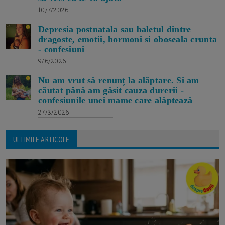
10/7/2026
Depresia postnatala sau baletul dintre
dragoste, emotii, hormoni si oboseala crunta
- confesiuni
9/6/2026
Nu am vrut să renunț la alăptare. Si am
căutat până am găsit cauza durerii -
confesiunile unei mame care alăptează
27/3/2026
ULTIMILE ARTICOLE