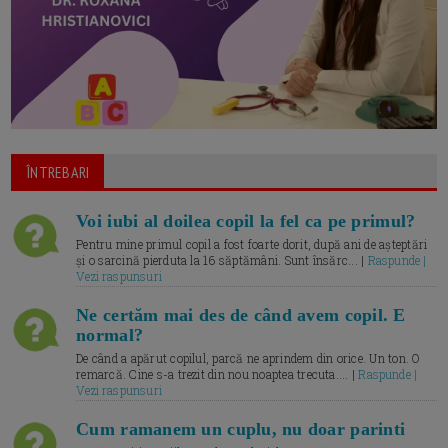
ÎNTREBARI
Voi iubi al doilea copil la fel ca pe primul?
Pentru mine primul copil a fost foarte dorit, după ani de așteptări
și o sarcină pierduta la 16 săptămâni. Sunt însărc... |
Raspunde |
Vezi raspunsuri
Ne certăm mai des de când avem copil. E
normal?
De când a apărut copilul, parcă ne aprindem din orice. Un ton. O
remarcă. Cine s-a trezit din nou noaptea trecuta.... |
Raspunde |
Vezi raspunsuri
Cum ramanem un cuplu, nu doar parinti