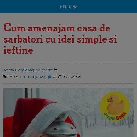
MENIU
C
um amenajam casa de
sarbatori cu idei simple si
ieftine
Acasa
>
dm drogerie markt
TEMA:
dm-babylove
|
0
|
14/12/2018