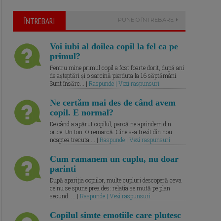
ÎNTREBARI
PUNE O ÎNTREBARE
Voi iubi al doilea copil la fel ca pe
primul?
Pentru mine primul copil a fost foarte dorit, după ani
de așteptări și o sarcină pierduta la 16 săptămâni.
Sunt însărc... |
Raspunde | Vezi raspunsuri
Ne certăm mai des de când avem
copil. E normal?
De când a apărut copilul, parcă ne aprindem din
orice. Un ton. O remarcă. Cine s-a trezit din nou
noaptea trecuta.... |
Raspunde | Vezi raspunsuri
Cum ramanem un cuplu, nu doar
parinti
După apariția copiilor, multe cupluri descoperă ceva
ce nu se spune prea des: relația se mută pe plan
secund. ... |
Raspunde | Vezi raspunsuri
Copilul simte emotiile care plutesc