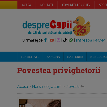
ACASA
NOUTATI
COMUNITATE / CLUB
SPECI
Urmărește:
|
|
|
|
|
Intreabă I-MAMI
FERTILITATE
SARCINA
NASTEREA
BEBELUSU
Povestea privighetorii
Acasa
>
Hai sa ne jucam
>
Povesti