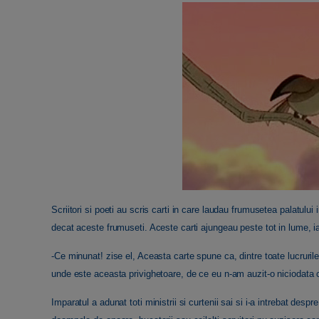
Scriitori si poeti au scris carti in care laudau frumusetea palatului 
decat aceste frumuseti. Aceste carti ajungeau peste tot in lume, ia
-Ce minunat! zise el, Aceasta carte spune ca, dintre toate lucruril
unde este aceasta privighetoare, de ce eu n-am auzit-o niciodata
Imparatul a adunat toti ministrii si curtenii sai si i-a intrebat des