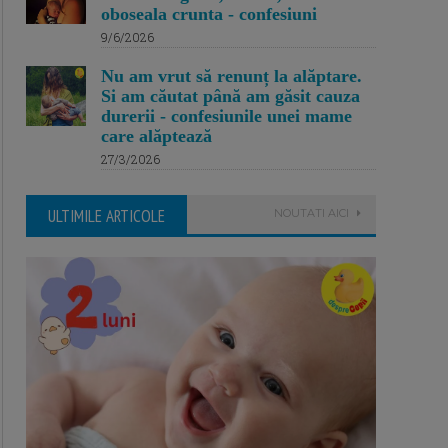
oboseala crunta - confesiuni
9/6/2026
Nu am vrut să renunț la alăptare.
Si am căutat până am găsit cauza
durerii - confesiunile unei mame
care alăptează
27/3/2026
ULTIMILE ARTICOLE
NOUTATI AICI