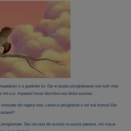
imparatului si a gradinilor lui. Dar ei laudau privighetoarea mai mult chiar
r intr-o zi, imparatul insusi deschise una dintre acestea.
e minunate din regatul meu, cantecul privighetorii e cel mai frumos! Dar
 cantand?
pre privighetoare. Dar nici-unul din acestia nu auzise pasarea, nici macar