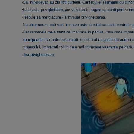
-Da, intr-adevar. au zis toti curtenii, Cantecul ei seamana cu clinch
Buna ziua, privighetoare, am venit sa te rugam sa canti pentru imp
-Trebuie sa merg acum? a intrebat privighetoarea.
-Nu chiar acum, poti veni in seara asta la palat sa canti pentru imp
-Dar cantecele mele suna cel mai bine in padure, insa daca imparatu
era impodobit cu lanterne colorate si decorat cu ghirlande aurii si ar
imparatului, imbracati toti in cele mai frumoase vesminte pe care 
stea privighetoarea.