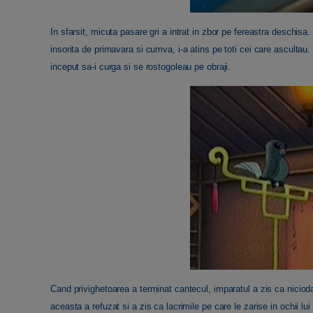
In sfarsit, micuta pasare gri a intrat in zbor pe fereastra deschisa
insorita de primavara si cumva, i-a atins pe toti cei care ascultau.
inceput sa-i curga si se rostogoleau pe obraji.
Cand privighetoarea a terminat cantecul, imparatul a zis ca niciodat
aceasta a refuzat si a zis ca lacrimile pe care le zarise in ochii l