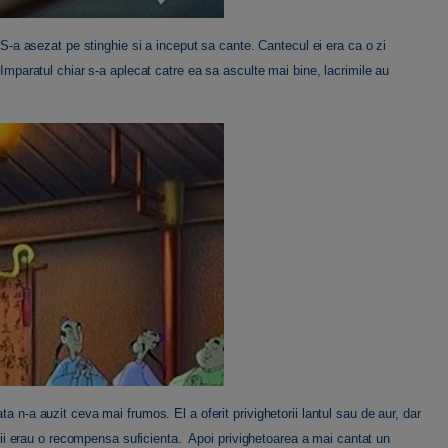
. S-a asezat pe stinghie si a inceput sa cante. Cantecul ei era ca o zi
 Imparatul chiar s-a aplecat catre ea sa asculte mai bine, lacrimile au
a n-a auzit ceva mai frumos. El a oferit privighetorii lantul sau de aur, dar
ui ii erau o recompensa suficienta. Apoi privighetoarea a mai cantat un