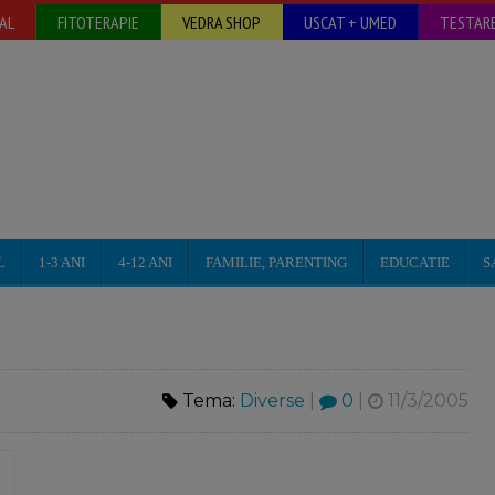
AL
FITOTERAPIE
VEDRA SHOP
USCAT + UMED
TESTARE
L
1-3 ANI
4-12 ANI
FAMILIE, PARENTING
EDUCATIE
S
Tema:
Diverse
|
0
|
11/3/2005