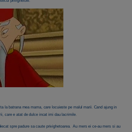
ecul privighetorii.
izita la batrana mea mama, care locuieste pe malul marii. Cand ajung in
i, care e atat de dulce incat imi dau lacrimile.
plecat spre padure sa caute privighetoarea. Au mers ei ce-au mers si au