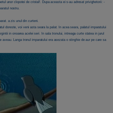
etul unor clopotei de cristal!. Dupa aceasta ei s-au adresat privighetorii: -
aratul nostru.
arat. a zis unul din curteni.
l doreste, voi veni asta seara la palat. In acea seara, palatul imparatului
gintii in onoarea acelei seri. In sala tronului, intreaga curte statea in jurul
le aveau. Langa tronul imparatului era asezata o stinghie de aur pe care sa