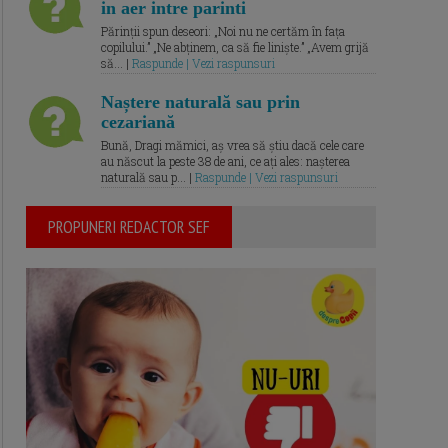
in aer intre parinti
Părinții spun deseori: „Noi nu ne certăm în fața
copilului.” „Ne abținem, ca să fie liniște.” „Avem grijă
să... |
Raspunde | Vezi raspunsuri
Naștere naturală sau prin
cezariană
Bună, Dragi mămici, aș vrea să știu dacă cele care
au născut la peste 38 de ani, ce ați ales: nașterea
naturală sau p... |
Raspunde | Vezi raspunsuri
PROPUNERI REDACTOR SEF