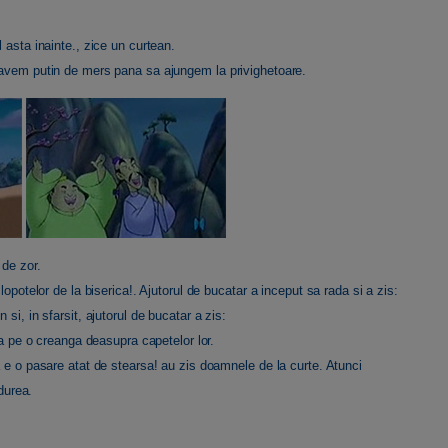
 asta inainte., zice un curtean.
 avem putin de mers pana sa ajungem la privighetoare.
 de zor.
lopotelor de la biserica!. Ajutorul de bucatar a inceput sa rada si a zis:
si, in sfarsit, ajutorul de bucatar a zis:
ta pe o creanga deasupra capetelor lor.
a e o pasare atat de stearsa! au zis doamnele de la curte. Atunci
adurea.