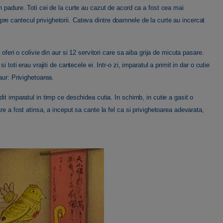
n padure. Toti cei de la curte au cazut de acord ca a fost cea mai
e cantecul privighetorii. Cateva dintre doamnele de la curte au incercat
oferi o colivie din aur si 12 servitori care sa aiba grija de micuta pasare.
 toti erau vrajiti de cantecele ei. Intr-o zi, imparatul a primit in dar o cutie
aur: Privighetoarea.
it imparatul in timp ce deschidea cutia. In schimb, in cutie a gasit o
re a fost atinsa, a inceput sa cante la fel ca si privighetoarea adevarata,