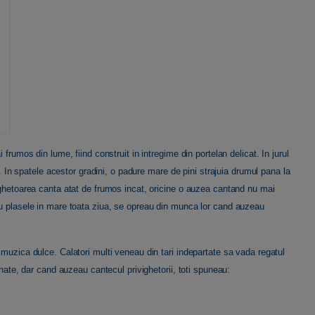
frumos din lume, fiind construit in intregime din portelan delicat. In jurul
e. In spatele acestor gradini, o padure mare de pini strajuia drumul pana la
ighetoarea canta atat de frumos incat, oricine o auzea cantand nu mai
au plasele in mare toata ziua, se opreau din munca lor cand auzeau
 muzica dulce. Calatori multi veneau din tari indepartate sa vada regatul
unate, dar cand auzeau cantecul privighetorii, toti spuneau: