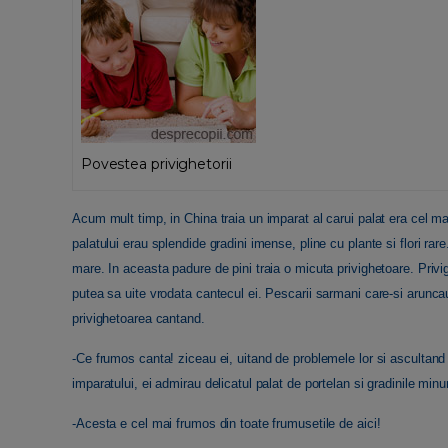
Povestea privighetorii
Acum mult timp, in China traia un imparat al carui palat era cel mai 
palatului erau splendide gradini imense, pline cu plante si flori rar
mare. In aceasta padure de pini traia o micuta privighetoare. Priv
putea sa uite vrodata cantecul ei. Pescarii sarmani care-si arunc
privighetoarea cantand.
-Ce frumos canta! ziceau ei, uitand de problemele lor si ascultand
imparatului, ei admirau delicatul palat de portelan si gradinile min
-Acesta e cel mai frumos din toate frumusetile de aici!