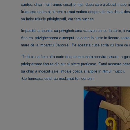
cantec, chiar mai frumos decat primul, dupa care a zburat inapoi i
frumoasa seara si nimeni nu mai vorbea despre altceva decat despr
sa imite trilurile privighetorii, dar fara succes.
Imparatul a anuntat ca privighetoarea va avea un loc la curte, ii va 
Asa ca, privighetoarea a inceput sa cante la curte in fiecare seara si
mare de la imparatul Japoniei. Pe aceasta cutie scria cu litere de 
-Trebuie sa fie o alta carte despre minunata noastra pasare, a gand
privighetoare facuta din aur si pietre pretioase. Cand aceasta pasa
ba chiar a inceput sa-si infoaie coada si aripile in ritmul muzicii.
-Ce frumoasa este! au exclamat toti curtenii.