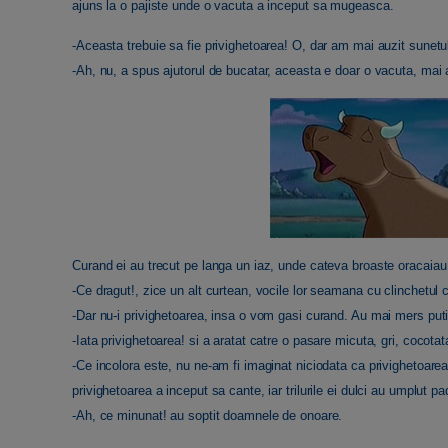
ajuns la o pajiste unde o vacuta a inceput sa mugeasca.
-Aceasta trebuie sa fie privighetoarea! O, dar am mai auzit sunetul
-Ah, nu, a spus ajutorul de bucatar, aceasta e doar o vacuta, mai
Curand ei au trecut pe langa un iaz, unde cateva broaste oracaiau
-Ce dragut!, zice un alt curtean, vocile lor seamana cu clinchetul c
-Dar nu-i privighetoarea, insa o vom gasi curand. Au mai mers putin 
-Iata privighetoarea! si a aratat catre o pasare micuta, gri, cocota
-Ce incolora este, nu ne-am fi imaginat niciodata ca privighetoare
privighetoarea a inceput sa cante, iar trilurile ei dulci au umplut p
-Ah, ce minunat! au soptit doamnele de onoare.