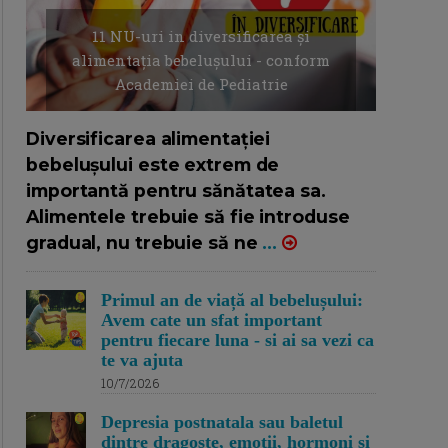
11 NU-uri in diversificarea și
alimentația bebelușului - conform
Academiei de Pediatrie
16/7/2026
AUTOR: EDITOR DC.
Diversificarea alimentației
bebelușului este extrem de
importantă pentru sănătatea sa.
Alimentele trebuie să fie introduse
gradual, nu trebuie să ne
...
Primul an de viață al bebelușului:
Avem cate un sfat important
pentru fiecare luna - si ai sa vezi ca
te va ajuta
10/7/2026
Depresia postnatala sau baletul
dintre dragoste, emotii, hormoni si