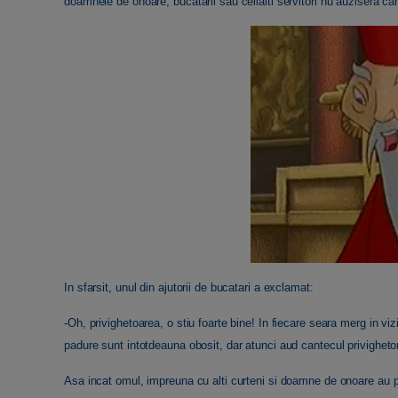
doamnele de onoare, bucatarii sau ceilalti servitori nu auzisera cant
In sfarsit, unul din ajutorii de bucatari a exclamat:
-Oh, privighetoarea, o stiu foarte bine! In fiecare seara merg in v
padure sunt intotdeauna obosit, dar atunci aud cantecul privighetori
Asa incat omul, impreuna cu alti curteni si doamne de onoare au 