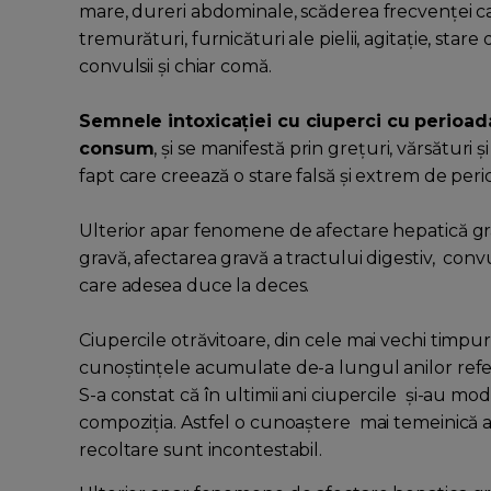
mare, dureri abdominale, scăderea frecvenţei car
tremurături, furnicături ale pielii, agitaţie, star
convulsii şi chiar comă.
Semnele intoxicaţiei cu ciuperci cu perioad
consum
, şi se manifestă prin grețuri, vărsături
fapt care creează o stare falsă şi extrem de per
Ulterior apar fenomene de afectare hepatică grav
gravă, afectarea gravă a tractului digestiv, conv
care adesea duce la deces.
Ciupercile otrăvitoare, din cele mai vechi timpur
cunoştinţele acumulate de-a lungul anilor refer
S-a constat că în ultimii ani ciupercile şi-au mo
compoziţia. Astfel o cunoaştere mai temeinică a 
recoltare sunt incontestabil.