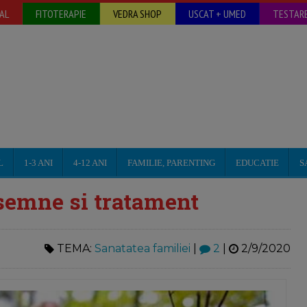
AL
FITOTERAPIE
VEDRA SHOP
USCAT + UMED
TESTARE
L
1-3 ANI
4-12 ANI
FAMILIE, PARENTING
EDUCATIE
S
 semne si tratament
TEMA:
Sanatatea familiei
|
2
|
2/9/2020