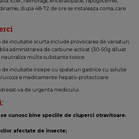
a: icter, hemoragii, encefalopatie, hipoglicemie,
adinamie, dupa 48-72 de ore se instaleaza coma, care
erci
a de incubatie scurta include provocarea de varsaturi,
rabila administrarea de carbune activat (30-50g diluat
a neutraliza multe substante toxice.
 de incubatie incepe cu spalaturi gastrice cu solutie
 glucoza si medicamente hepato-protectoare.
 adresat-va de urgenta medicului.
:
 se cunosc bine speciile de ciuperci otravitoare.
cilor afectate de insecte;