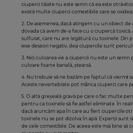
ciuperci tăiate nu este semn că ea este otrăvito
există multe ciuperci comestibile care se oxidea
2. De asemenea, dacă atingem cu un obiect de ar
dovada că avem de-a face cu o ciupercă toxică.
sulfurat, care nu are legătură cu toxinele. Din p
iese deseori negativ, deşi ciupercile sunt pericul
3. Nici culoarea vie a ciupercii nu este un semn p
culoare foarte banală, ştearsă.
4. Nu trebuie să ne bazăm pe faptul că viermii 
Aceste nevertebrate pot mânca ciuperci care p
5. O altă greşeală gravă pe care o fac multe pers
pentru ca toxinele să fie astfel eliminate. În real
dacă aruncăm apa în care au fiert ciupercile otră
toxinele nu se pot dizolva în apă. Experţii sunt 
de cele comestibile. De aceea este mai bine s