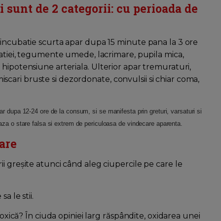
i sunt de 2 categorii: cu perioada de
 incubatie scurta apar dupa 15 minute pana la 3 ore
vatiei, tegumente umede, lacrimare, pupila mica,
hipotensiune arteriala. Ulterior apar tremuraturi,
 miscari bruste si dezordonate, convulsii si chiar coma,
r dupa 12-24 ore de la consum, si se manifesta prin greturi, varsaturi si
aza o stare falsa si extrem de periculoasa de vindecare aparenta.
are
i greşite atunci când aleg ciupercile pe care le
a le stii.
toxică? În ciuda opiniei larg răspândite, oxidarea unei