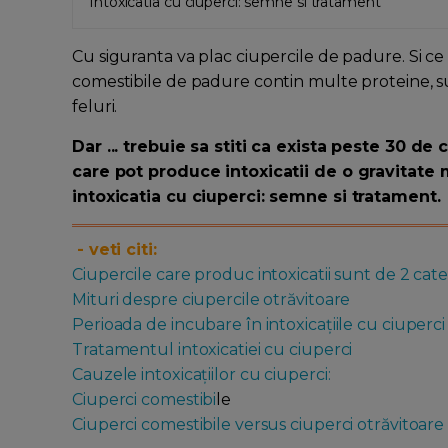
Intoxicatia cu ciuperci: semne si tratament
Cu siguranta va plac ciupercile de padure. Si ce
comestibile de padure contin multe proteine, su
feluri.
Dar ... trebuie sa stiti ca exista peste 30 de
care pot produce intoxicatii de o gravitate 
intoxicatia cu ciuperci: semne si tratament.
- veti citi:
Ciupercile care produc intoxicatii sunt de 2 cate
Mituri despre ciupercile otrăvitoare
Perioada de incubare în intoxicaţiile cu ciuperci
Tratamentul intoxicatiei cu ciuperci
Cauzele intoxicaţiilor cu ciuperci:
Ciuperci comestibi
le
Ciuperci comestibile versus ciuperci otrăvitoare