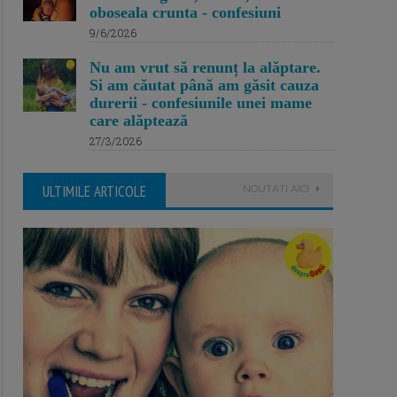
oboseala crunta - confesiuni
9/6/2026
Nu am vrut să renunț la alăptare.
Si am căutat până am găsit cauza
durerii - confesiunile unei mame
care alăptează
27/3/2026
ULTIMILE ARTICOLE
NOUTATI AICI