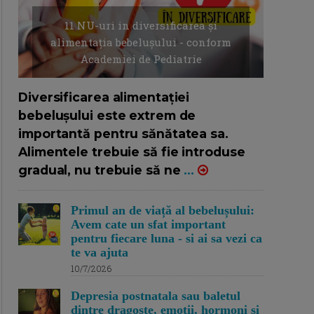
11 NU-uri in diversificarea și
alimentația bebelușului - conform
Academiei de Pediatrie
16/7/2026
AUTOR: EDITOR DC.
Diversificarea alimentației
bebelușului este extrem de
importantă pentru sănătatea sa.
Alimentele trebuie să fie introduse
gradual, nu trebuie să ne
...
Primul an de viață al bebelușului:
Avem cate un sfat important
pentru fiecare luna - si ai sa vezi ca
te va ajuta
10/7/2026
Depresia postnatala sau baletul
dintre dragoste, emotii, hormoni si