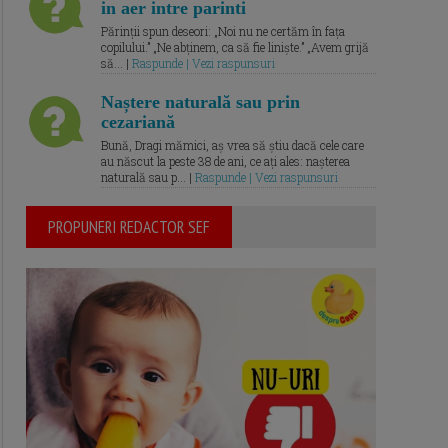
in aer intre parinti
Părinții spun deseori: „Noi nu ne certăm în fața
copilului.” „Ne abținem, ca să fie liniște.” „Avem grijă
să... |
Raspunde | Vezi raspunsuri
Naștere naturală sau prin
cezariană
Bună, Dragi mămici, aș vrea să știu dacă cele care
au născut la peste 38 de ani, ce ați ales: nașterea
naturală sau p... |
Raspunde | Vezi raspunsuri
PROPUNERI REDACTOR SEF