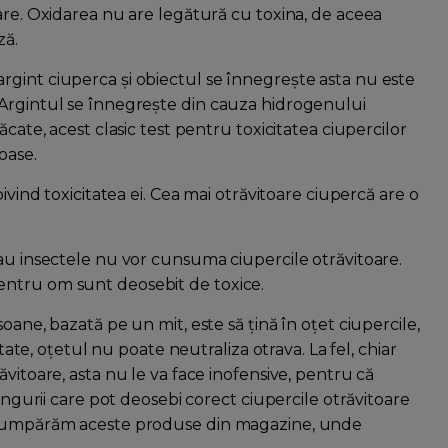
are. Oxidarea nu are legătură cu toxina, de aceea
ză.
gint ciuperca şi obiectul se înnegreşte asta nu este
 Argintul se înnegreşte din cauza hidrogenului
ăcate, acest clasic test pentru toxicitatea ciupercilor
oase.
ivind toxicitatea ei. Cea mai otrăvitoare ciupercă are o
sau insectele nu vor cunsuma ciupercile otrăvitoare.
entru om sunt deosebit de toxice.
oane, bazată pe un mit, este să ţină în oţet ciupercile,
itate, oţetul nu poate neutraliza otrava. La fel, chiar
vitoare, asta nu le va face inofensive, pentru că
singurii care pot deosebi corect ciupercile otrăvitoare
ă cumpărăm aceste produse din magazine, unde