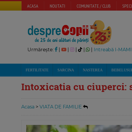
ACASA
NOUTATI
COMUNITATE / CLUB
SPECI
Urmărește:
|
|
|
|
|
Intreabă I-MAMI
FERTILITATE
SARCINA
NASTEREA
BEBELUSU
Intoxicatia cu ciuperci:
Acasa
>
VIATA DE FAMILIE