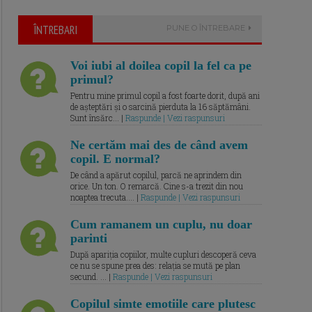
ÎNTREBARI
PUNE O ÎNTREBARE
Voi iubi al doilea copil la fel ca pe
primul?
Pentru mine primul copil a fost foarte dorit, după ani
de așteptări și o sarcină pierduta la 16 săptămâni.
Sunt însărc... |
Raspunde | Vezi raspunsuri
Ne certăm mai des de când avem
copil. E normal?
De când a apărut copilul, parcă ne aprindem din
orice. Un ton. O remarcă. Cine s-a trezit din nou
noaptea trecuta.... |
Raspunde | Vezi raspunsuri
Cum ramanem un cuplu, nu doar
parinti
După apariția copiilor, multe cupluri descoperă ceva
ce nu se spune prea des: relația se mută pe plan
secund. ... |
Raspunde | Vezi raspunsuri
Copilul simte emotiile care plutesc