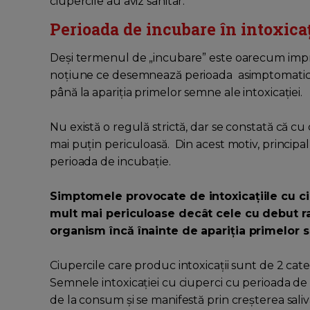
ciupercile au aviz sanitar.
Perioada de incubare în intoxicaţ
Deşi termenul de „incubare” este oarecum impro
noţiune ce desemnează perioada asimptomatică,
până la apariţia primelor semne ale intoxicaţiei.
Nu există o regulă strictă, dar se constată că cu 
mai puţin periculoasă. Din acest motiv, principalul
perioada de incubaţie.
Simptomele provocate de intoxicaţiile cu c
mult mai periculoase decât cele cu debut ra
organism încă înainte de apariţia primelor
Ciupercile care produc intoxicații sunt de 2 cat
Semnele intoxicaţiei cu ciuperci cu perioada de
de la consum şi se manifestă prin creşterea sal