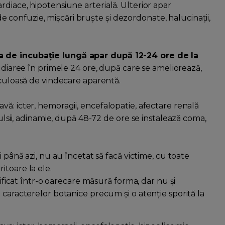
diace, hipotensiune arterială. Ulterior apar
e de confuzie, mișcări bruşte şi dezordonate, halucinaţii,
a de incubaţie lungă apar după 12-24 ore de la
 şi diaree în primele 24 ore, după care se ameliorează,
iculoasă de vindecare aparentă.
ă: icter, hemoragii, encefalopatie, afectare renală
ulsii, adinamie, după 48-72 de ore se instalează coma,
i până azi, nu au încetat să facă victime, cu toate
itoare la ele.
dificat într-o oarecare măsură forma, dar nu şi
caracterelor botanice precum şi o atenţie sporită la