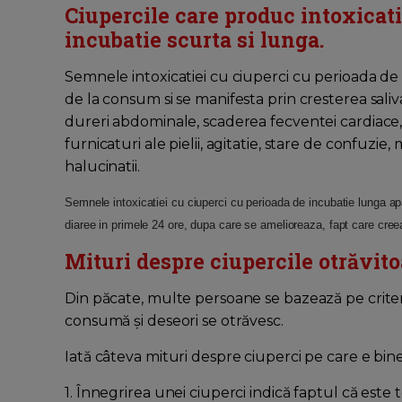
Ciupercile care produc intoxicati
incubatie scurta si lunga.
Semnele intoxicatiei cu ciuperci cu perioada de
de la consum si se manifesta prin cresterea sali
dureri abdominale, scaderea fecventei cardiace, 
furnicaturi ale pielii, agitatie, stare de confuzie,
halucinatii.
Semnele intoxicatiei cu ciuperci cu perioada de incubatie lunga apa
diaree in primele 24 ore, dupa care se amelioreaza, fapt care cree
Mituri despre ciupercile otrăvito
Din păcate, multe persoane se bazează pe criteri
consumă şi deseori se otrăvesc.
Iată câteva mituri despre ciuperci pe care e bine s
1. Înnegrirea unei ciuperci indică faptul că este 