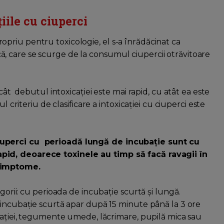
iile cu ciuperci
priu pentru toxicologie, el s-a înrădăcinat ca
 care se scurge de la consumul ciupercii otrăvitoare
cât debutul intoxicaţiei este mai rapid, cu atât ea este
 criteriu de clasificare a intoxicaţiei cu ciuperci este
iuperci cu perioadă lungă de incubaţie sunt cu
pid, deoarece toxinele au timp să facă ravagii în
 simptome.
egorii: cu perioada de incubație scurtă și lungă.
 incubaţie scurtă apar după 15 minute până la 3 ore
ivaţiei, tegumente umede, lăcrimare, pupilă mica sau