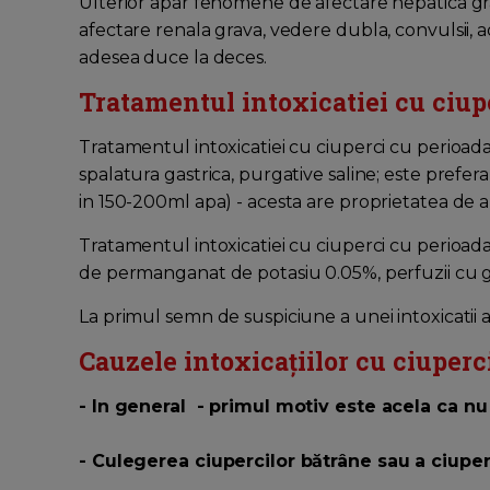
Ulterior apar fenomene de afectare hepatica grav
afectare renala grava, vedere dubla, convulsii, 
adesea duce la deces.
Tratamentul intoxicatiei cu ciup
Tratamentul intoxicatiei cu ciuperci cu perioad
spalatura gastrica, purgative saline; este prefe
in 150-200ml apa) - acesta are proprietatea de 
Tratamentul intoxicatiei cu ciuperci cu perioada
de permanganat de potasiu 0.05%, perfuzii cu
La primul semn de suspiciune a unei intoxicatii
Cauzele intoxicaţiilor cu ciuperci
- In general - primul motiv este acela ca nu
- Culegerea ciupercilor bătrâne sau a ciuper