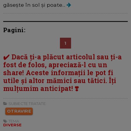
găsește în sol și poate...
Pagini:
1
✔️ Dacă ți-a plăcut articolul sau ți-a
fost de folos, apreciază-l cu un
share! Aceste informații le pot fi
utile și altor mămici sau tătici. Îți
mulțumim anticipat! ❣️
SUBIECTE TRATATE:
OTRAVIRE
TEMA:
DIVERSE