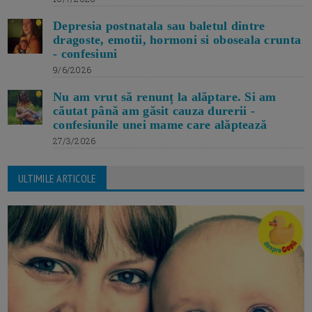
Depresia postnatala sau baletul dintre
dragoste, emotii, hormoni si oboseala crunta
- confesiuni
9/6/2026
Nu am vrut să renunț la alăptare. Si am
căutat până am găsit cauza durerii -
confesiunile unei mame care alăptează
27/3/2026
ULTIMILE ARTICOLE