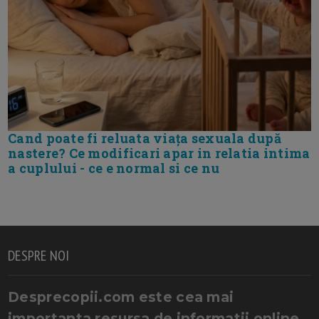
Cand poate fi reluata viața sexuala după
nastere? Ce modificari apar in relatia intima
a cuplului - ce e normal si ce nu
DESPRE NOI
Desprecopii.com este cea mai
importanta resursa de informatii online