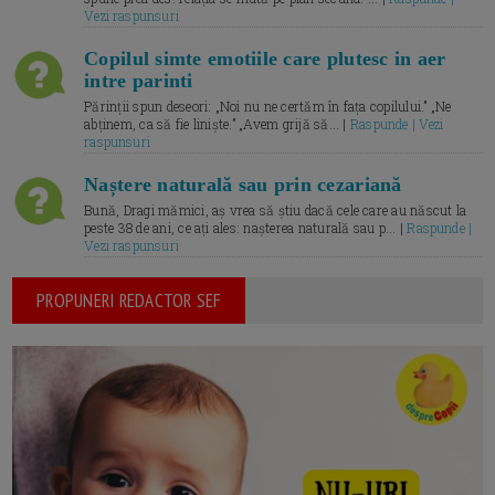
Vezi raspunsuri
Copilul simte emotiile care plutesc in aer
intre parinti
Părinții spun deseori: „Noi nu ne certăm în fața copilului.” „Ne
abținem, ca să fie liniște.” „Avem grijă să... |
Raspunde | Vezi
raspunsuri
Naștere naturală sau prin cezariană
Bună, Dragi mămici, aș vrea să știu dacă cele care au născut la
peste 38 de ani, ce ați ales: nașterea naturală sau p... |
Raspunde |
Vezi raspunsuri
PROPUNERI REDACTOR SEF