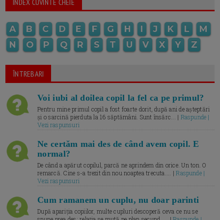
INDEX CUVINTE CHEIE
A
B
C
D
E
F
G
H
I
J
K
L
M
N
O
P
Q
R
S
T
U
V
X
Y
Z
ÎNTREBARI
Voi iubi al doilea copil la fel ca pe primul?
Pentru mine primul copil a fost foarte dorit, după ani de așteptări
și o sarcină pierduta la 16 săptămâni. Sunt însărc... |
Raspunde |
Vezi raspunsuri
Ne certăm mai des de când avem copil. E
normal?
De când a apărut copilul, parcă ne aprindem din orice. Un ton. O
remarcă. Cine s-a trezit din nou noaptea trecuta.... |
Raspunde |
Vezi raspunsuri
Cum ramanem un cuplu, nu doar parinti
După apariția copiilor, multe cupluri descoperă ceva ce nu se
spune prea des: relația se mută pe plan secund. ... |
Raspunde |