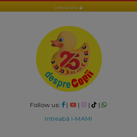
COMUNITATE
Follow us:
|
|
|
|
Intreabă I-MAMI