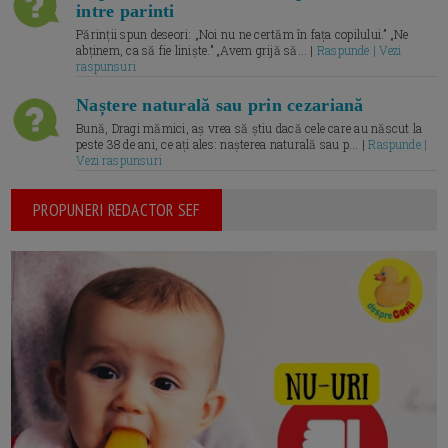
intre parinti
Părinții spun deseori: „Noi nu ne certăm în fața copilului.” „Ne
abținem, ca să fie liniște.” „Avem grijă să... |
Raspunde | Vezi
raspunsuri
Naștere naturală sau prin cezariană
Bună, Dragi mămici, aș vrea să știu dacă cele care au născut la
peste 38 de ani, ce ați ales: nașterea naturală sau p... |
Raspunde |
Vezi raspunsuri
PROPUNERI REDACTOR SEF