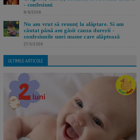
- confesiuni
9/6/2026
Nu am vrut să renunț la alăptare. Si am
căutat până am găsit cauza durerii -
confesiunile unei mame care alăptează
27/3/2026
ULTIMILE ARTICOLE