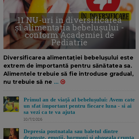
11 NU-uri in diversificarea
și alimentația bebelușului -
conform Academiei de
Pediatrie
16/7/2026
AUTOR: EDITOR DC.
Diversificarea alimentației bebelușului este
extrem de importantă pentru sănătatea sa.
Alimentele trebuie să fie introduse gradual,
nu trebuie să ne
...
Primul an de viață al bebelușului: Avem cate
un sfat important pentru fiecare luna - si ai
sa vezi ca te va ajuta
10/7/2026
Depresia postnatala sau baletul dintre
dragoste, emotii, hormoni si oboseala crunta