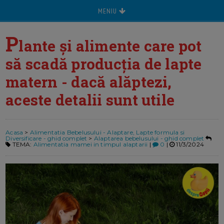
MENIU
P
lante și alimente care pot
să scadă producția de lapte
matern - dacă alăptezi,
aceste detalii sunt utile
Acasa
>
Alimentatia Bebelusului - Alaptare, Lapte formula si
Diversificare - ghid complet
>
Alaptarea bebelusului - ghid complet
TEMA:
Alimentatia mamei in timpul alaptarii
|
0
|
11/3/2024