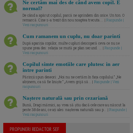
Ne certăm mai des de când avem copil. E
normal?
De când a apărut copilul, parcă ne aprindem din orice. Un ton. O
remarcă. Cine s-a trezit din nou noaptea trecuta.... |
Raspunde |
Vezi raspunsuri
Cum ramanem un cuplu, nu doar parinti
După apariția copiilor, multe cupluri descoperă ceva ce nu se
spune prea des: relația se mută pe plan secund. ... |
Raspunde |
Vezi raspunsuri
Copilul simte emotiile care plutesc in aer
intre parinti
Părinții spun deseori: „Noi nu ne certăm în fața copilului.” „Ne
abținem, ca să fie liniște.” „Avem grijă să... |
Raspunde | Vezi
raspunsuri
Naștere naturală sau prin cezariană
Bună, Dragi mămici, aș vrea să știu dacă cele care au născut la
peste 38 de ani, ce ați ales: nașterea naturală sau p... |
Raspunde |
Vezi raspunsuri
PROPUNERI REDACTOR SEF