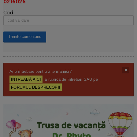
0216026
Cod:
Ai o întrebare pentru alte mămici?
ÎNTREABĂ AICI
la rubrica de întrebări SAU pe
FORUMUL DESPRECOPII