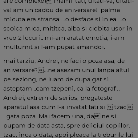
are complexe) mami, tati, uitati-va, uitati-
va! am un cadou de aniversare! palma
micuta era stransa ...o desface si in ea ...o
scoica mica, mititca, alba si ciobita usor in
vreo 2 locuri...mi-am aratat emotia, i-am
multumit si l-am pupat amandoi.
mai tarziu, Andrei, ne faci o poza asa, de
aniversare?...ne asezam unul langa altul
pe sezlong, ne luam de dupa gat si
asteptam...cam tzepeni, ca la fotograf ..
Andrei, extrem de serios, pregateste
aparatul asa cum l-a invatat tati si  tzac
, gata poza. Mai facem una, da ne si
pupam de data asta, spre deliciul copiilor.
tzac, inca o data, apoi pleaca la treburile lui