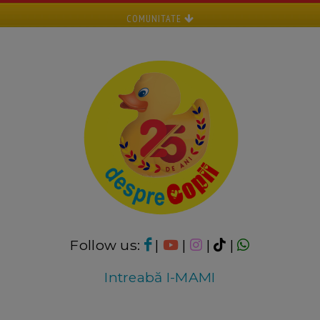
COMUNITATE
Follow us:
|
|
|
|
Intreabă I-MAMI