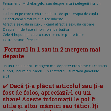
Fenomenul Michelangelo: sau despre arta intelegerii intr-un
cuplu
10 lucruri pe care trebuie sa le stii despre terapia de cuplu
Ce faci cand simti ca el nu te iubeste ...
Atractia sexuala in cuplu - cand atractia sexuala dispare
Despre infidelitate si hormonii barbatilor
Cele 4 hopuri pe care o casnicie nu le poate trece
Exista casnicii fericite?
Forumul In 1 sau in 2 mergem mai
departe
In unul sau in doi... mergem mai departe!
Probleme cu casnicia,
suport, incurajari, pareri ... nu ezitati si usurati-va gandurile
aici!
✔️ Dacă ți-a plăcut articolul sau ți-a
fost de folos, apreciază-l cu un
share! Aceste informații le pot fi
utile și altor mămici sau tătici. Îți