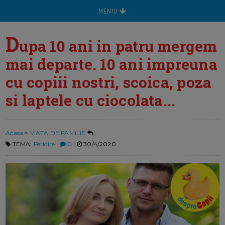
MENIU
D
upa 10 ani in patru mergem
mai departe. 10 ani impreuna
cu copiii nostri, scoica, poza
si laptele cu ciocolata...
Acasa
>
VIATA DE FAMILIE
TEMA:
Fericire
|
0
|
30/4/2020