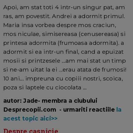
Apoi, am stat toti 4 intr-un singur pat, am
ras, am povestit. Andrei a adormit primul.
Maria insa vorbea despre mos craciun,
mos niculae, simisereasa (cenusereasa) si
printesa adormita (frumoasa adormita). a
adormit si ea intr-un final, cand a epuizat
mosii si printzesele ...am mai stat un timp
si ne-am uitat la ei ...erau atata de frumosi!
10 ani... impreuna cu copiii nostri, scoica,
poza si laptele cu ciocolata ...
autor: Jade- membra a clubului
Desprecopii.com - urmariti reactiile
la
acest topic aici>>
Despre casnicie