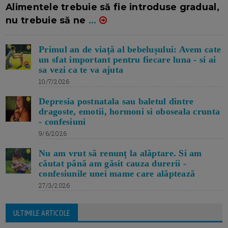
Alimentele trebuie să fie introduse gradual,
nu trebuie să ne
...
Primul an de viață al bebelușului: Avem cate
un sfat important pentru fiecare luna - si ai
sa vezi ca te va ajuta
10/7/2026
Depresia postnatala sau baletul dintre
dragoste, emotii, hormoni si oboseala crunta
- confesiuni
9/6/2026
Nu am vrut să renunț la alăptare. Si am
căutat până am găsit cauza durerii -
confesiunile unei mame care alăptează
27/3/2026
ULTIMILE ARTICOLE