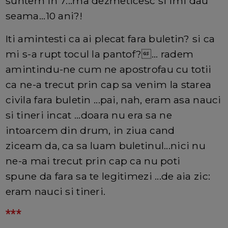
suntem in 7...ma dezmeticesc si imi dau
seama...10 ani?!
Iti amintesti ca ai plecat fara buletin? si ca
mi s-a rupt tocul la pantof?... radem
amintindu-ne cum ne apostrofau cu totii
ca ne-a trecut prin cap sa venim la starea
civila fara buletin ...pai, nah, eram asa nauci
si tineri incat ...doara nu era sa ne
intoarcem din drum, in ziua cand
ziceam da, ca sa luam buletinul...nici nu
ne-a mai trecut prin cap ca nu poti
spune da fara sa te legitimezi ...de aia zic:
eram nauci si tineri.
***