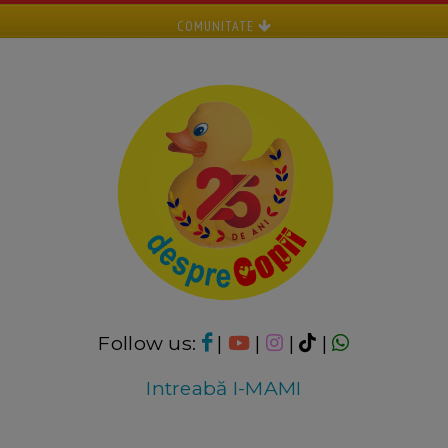
COMUNITATE
Follow us:
|
|
|
|
Intreabă I-MAMI