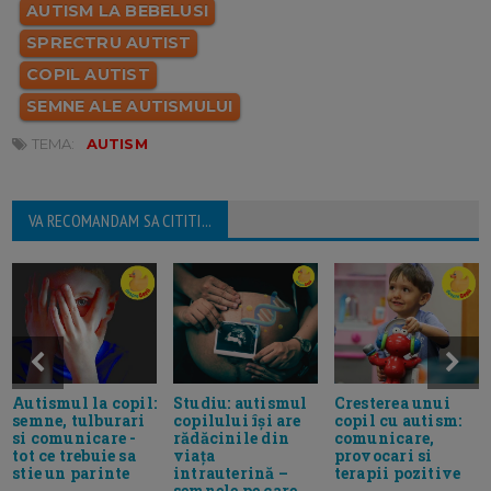
AUTISM LA BEBELUSI
SPRECTRU AUTIST
COPIL AUTIST
SEMNE ALE AUTISMULUI
TEMA:
AUTISM
VA RECOMANDAM SA CITITI...
Studiu: autismul
Autismul la copil:
Cresterea unui
copilului își are
semne, tulburari
copil cu autism:
rădăcinile din
si comunicare -
comunicare,
viața
tot ce trebuie sa
provocari si
intrauterină –
stie un parinte
terapii pozitive
semnele pe care