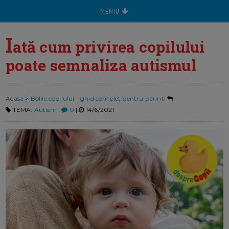
MENIU
I
ată cum privirea copilului
poate semnaliza autismul
Acasa
>
Bolile copilului - ghid complet pentru parinti
TEMA:
Autism
|
0
|
14/6/2021