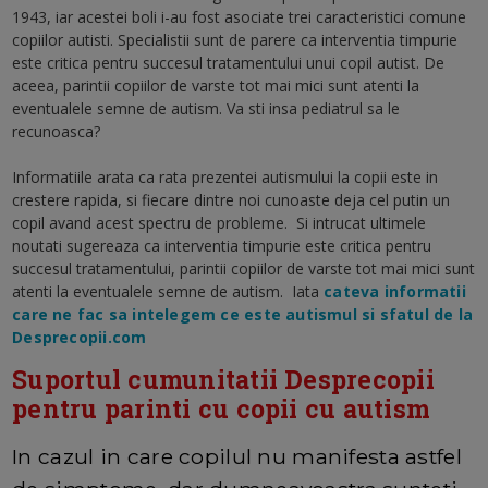
1943, iar acestei boli i-au fost asociate trei caracteristici comune
copiilor autisti. Specialistii sunt de parere ca interventia timpurie
este critica pentru succesul tratamentului unui copil autist. De
aceea, parintii copiilor de varste tot mai mici sunt atenti la
eventualele semne de autism. Va sti insa pediatrul sa le
recunoasca?
Informatiile arata ca rata prezentei autismului la copii este in
crestere rapida, si fiecare dintre noi cunoaste deja cel putin un
copil avand acest spectru de probleme. Si intrucat ultimele
noutati sugereaza ca interventia timpurie este critica pentru
succesul tratamentului, parintii copiilor de varste tot mai mici sunt
atenti la eventualele semne de autism. Iata
cateva informatii
care ne fac sa intelegem ce este autismul si sfatul de la
Desprecopii.com
Suportul cumunitatii Desprecopii
pentru parinti cu copii cu autism
In cazul in care copilul nu manifesta astfel