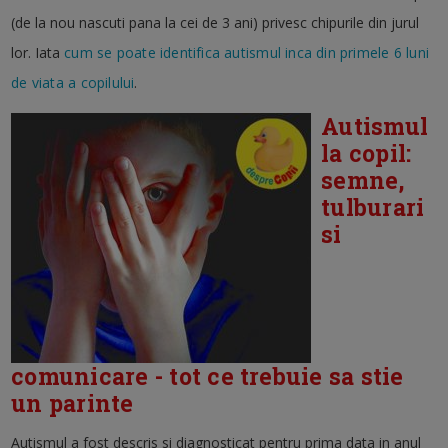
(de la nou nascuti pana la cei de 3 ani) privesc chipurile din jurul
lor. Iata
cum se poate identifica autismul inca din primele 6 luni
de viata a copilului
.
Autismul
la copil:
semne,
tulburari
si
comunicare - tot ce trebuie sa stie
un parinte
Autismul a fost descris si diagnosticat pentru prima data in anul