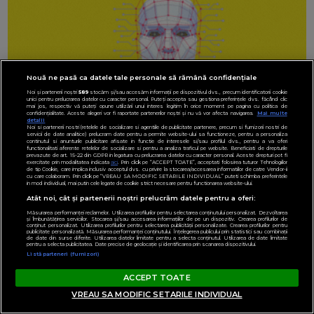
Nouă ne pasă ca datele tale personale să rămână confidențiale
Noi și partenerii noștri
589
stocăm și/sau accesăm informații pe dispozitivul dvs., precum identificatorii cookie
unici pentru prelucrarea datelor cu caracter personal. Puteți accepta sau gestiona preferințele dvs. făcând clic
mai jos, respectiv vă puteți opune utilizării unui interes legitim în orice moment pe pagina cu politica de
confidențialitate. Aceste alegeri vor fi raportate partenerilor noștri și nu vă vor afecta navigarea.
Mai multe
detalii
Noi si partenerii nostri (retelele de socializare si agentiile de publicitate partenere, precum si furnizorii nostri de
servicii de date analitice) prelucram date pentru a permite website-ului sa functioneze, pentru a personaliza
continutul si anunturile publicitare afisate in functie de interesele si/sau profilul dvs., pentru a va oferi
functionalitati aferente retelelor de socializare si pentru a analiza traficul pe website. Beneficiati de drepturile
prevazute de art. 15-22 din GDPR in legatura cu prelucrarea datelor cu caracter personal. Aceste drepturi pot fi
exercitate prin modalitatea indicata
aici
. Prin click pe “ACCEPT TOATE”, acceptati folosirea tuturor Tehnologiilor
de tip Cookie, care implica inclusiv acceptul dvs. cu privire la stocarea/accesarea informatiilor de catre Vendor-ii
cu care colaboram. Prin click pe “VREAU SA MODIFIC SETARILE INDIVIDUAL” puteti schimba preferintele
in mod individual, mai putin cele legate de cookie strict necesare pentru functionarea website-ului.
Atât noi, cât și partenerii noștri prelucrăm datele pentru a oferi:
Măsurarea performanței reclamelor. Utilizarea profilurilor pentru selectarea conținutului personalizat. Dezvoltarea
și îmbunătățirea serviciilor. Stocarea și/sau accesarea informațiilor de pe un dispozitiv. Crearea profilurilor de
conținut personalizat. Utilizarea profilurilor pentru selectarea publicității personalizate. Crearea profilurilor pentru
publicitate personalizată. Măsurarea performanței conținutului. Înțelegerea publicului prin statistici sau combinații
de date din surse diferite. Utilizarea datelor limitate pentru a selecta conținutul. Utilizarea de date limitate
pentru a selecta publicitatea. Date precise de geolocație și identificarea prin scanarea dispozitivului.
Listă parteneri (furnizori)
ACCEPT TOATE
VREAU SA MODIFIC SETARILE INDIVIDUAL