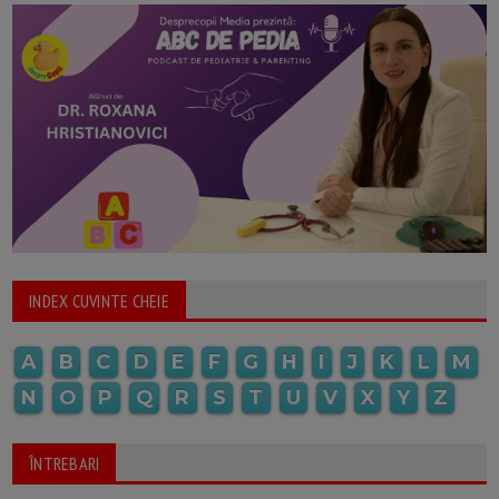
INDEX CUVINTE CHEIE
A
B
C
D
E
F
G
H
I
J
K
L
M
N
O
P
Q
R
S
T
U
V
X
Y
Z
ÎNTREBARI