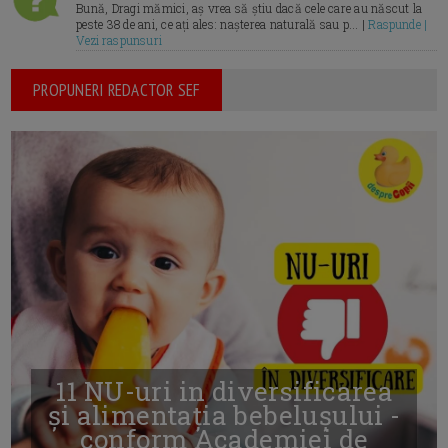
Bună, Dragi mămici, aș vrea să știu dacă cele care au născut la
peste 38 de ani, ce ați ales: nașterea naturală sau p... |
Raspunde |
Vezi raspunsuri
PROPUNERI REDACTOR SEF
11 NU-uri in diversificarea
și alimentația bebelușului -
conform Academiei de