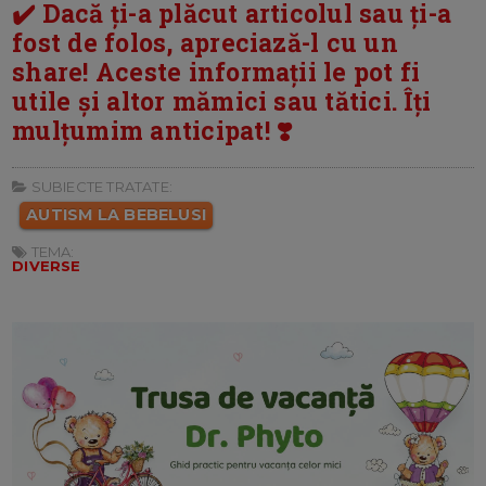
✔️ Dacă ți-a plăcut articolul sau ți-a
fost de folos, apreciază-l cu un
share! Aceste informații le pot fi
utile și altor mămici sau tătici. Îți
mulțumim anticipat! ❣️
SUBIECTE TRATATE:
AUTISM LA BEBELUSI
TEMA:
DIVERSE