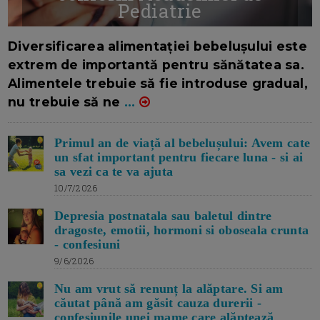
Pediatrie
16/7/2026
AUTOR: EDITOR DC.
Diversificarea alimentației bebelușului este
extrem de importantă pentru sănătatea sa.
Alimentele trebuie să fie introduse gradual,
nu trebuie să ne
...
Primul an de viață al bebelușului: Avem cate
un sfat important pentru fiecare luna - si ai
sa vezi ca te va ajuta
10/7/2026
Depresia postnatala sau baletul dintre
dragoste, emotii, hormoni si oboseala crunta
- confesiuni
9/6/2026
Nu am vrut să renunț la alăptare. Si am
căutat până am găsit cauza durerii -
confesiunile unei mame care alăptează