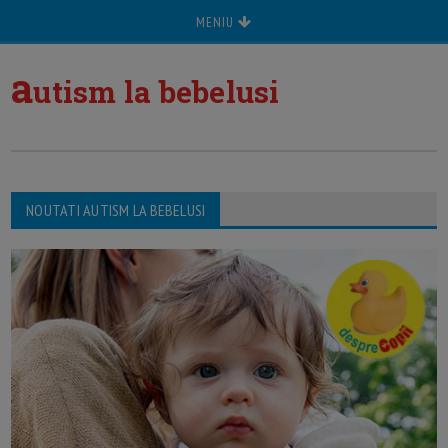
MENIU
a
utism la bebelusi
NOUTATI AUTISM LA BEBELUSI