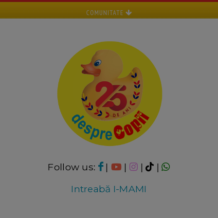
COMUNITATE
Follow us:
|
|
|
|
Intreabă I-MAMI