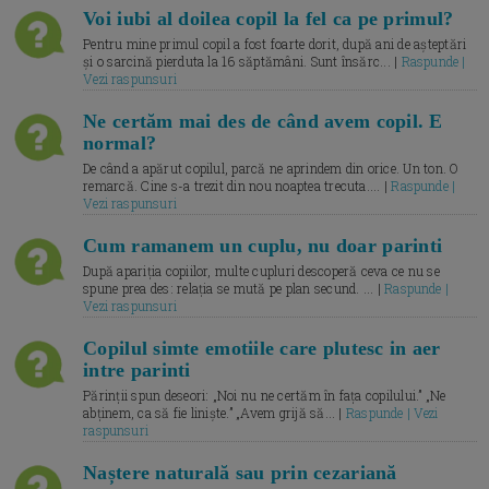
Voi iubi al doilea copil la fel ca pe primul?
Pentru mine primul copil a fost foarte dorit, după ani de așteptări
și o sarcină pierduta la 16 săptămâni. Sunt însărc... |
Raspunde |
Vezi raspunsuri
Ne certăm mai des de când avem copil. E
normal?
De când a apărut copilul, parcă ne aprindem din orice. Un ton. O
remarcă. Cine s-a trezit din nou noaptea trecuta.... |
Raspunde |
Vezi raspunsuri
Cum ramanem un cuplu, nu doar parinti
După apariția copiilor, multe cupluri descoperă ceva ce nu se
spune prea des: relația se mută pe plan secund. ... |
Raspunde |
Vezi raspunsuri
Copilul simte emotiile care plutesc in aer
intre parinti
Părinții spun deseori: „Noi nu ne certăm în fața copilului.” „Ne
abținem, ca să fie liniște.” „Avem grijă să... |
Raspunde | Vezi
raspunsuri
Naștere naturală sau prin cezariană