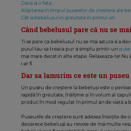
Daca ai o fata ...
Alăptarea in timpul puseelor de crestere ale b
Cât ia bebelusul in greutate in primul an
Când bebelusul pare că nu se mai 
Ti se pare ca bebelusul nu se mai satura si a deve
puiul tau sa treaca pur si simplu printr-un
puse
mai mare decat in alte etape. Relaxeaza-te! Nu i
i-ar fi.
Dar sa lamurim ce este un puseu 
Un puseu de creștere la bebeluși este o perio
rapidă în greutate, înălțime și în volum al capu
produc în mod regulat în primul an de viață a 
Puseurile de creștere sunt adesea însoțite de 
deoarece bebelușii au nevoie de mai multe resu