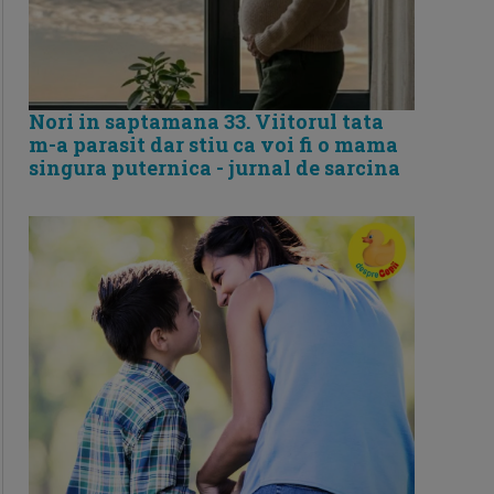
Nori in saptamana 33. Viitorul tata
m-a parasit dar stiu ca voi fi o mama
singura puternica - jurnal de sarcina