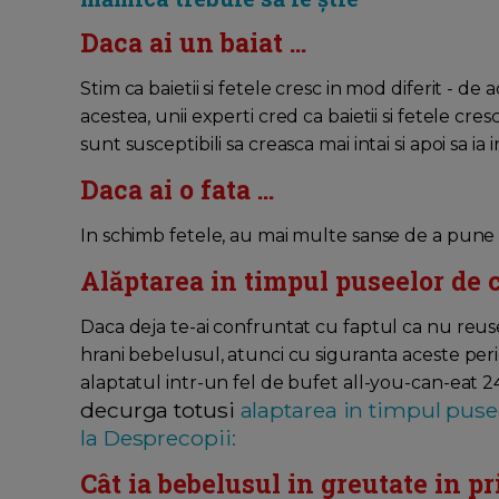
Daca ai un baiat ...
Stim ca baietii si fetele cresc in mod diferit - 
acestea, unii experti cred ca baietii si fetele cres
sunt susceptibili sa creasca mai intai si apoi sa ia i
Daca ai o fata ...
In schimb fetele, au mai multe sanse de a pune in
Alăptarea in timpul puseelor de c
Daca deja te-ai confruntat cu faptul ca nu reusesti
hrani bebelusul, atunci cu siguranta aceste per
alaptatul intr-un fel de bufet all-you-can-eat 24/
decurga totusi
alaptarea in timpul pusee
la Desprecopii:
Cât ia bebelusul in greutate in p