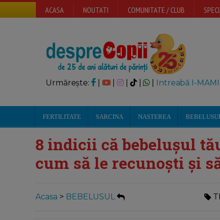
ACASA
NOUTATI
COMUNITATE / CLUB
SPECI
Urmărește:
|
|
|
|
|
Intreabă I-MAMI
FERTILITATE
SARCINA
NASTEREA
BEBELUSU
8 indicii că bebelușul tă
cum să le recunoști și să 
Acasa
>
BEBELUSUL
T