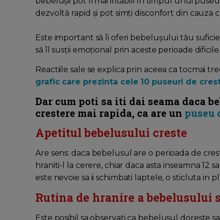
bebelușii pot fi mai iritabili în timpul unui pus
dezvoltă rapid și pot simți disconfort din cauza cr
Este important să îi oferi bebelușului tău sufici
să îl susții emoțional prin aceste perioade dificile
Reactiile sale se explica prin aceea ca tocmai t
grafic care prezinta cele 10 puseuri de cres
Dar cum poti sa iti dai seama daca be
crestere mai rapida, ca are un
puseu 
Apetitul bebelusului creste
Are sens: daca bebelusul are o perioada de creste
hraniti-l la cerere, chiar daca asta inseamna 12 sa
este nevoie sa ii schimbati laptele, o sticluta in p
Rutina de hranire a bebelusului 
Este posibil sa observati ca bebelusul doreste sa