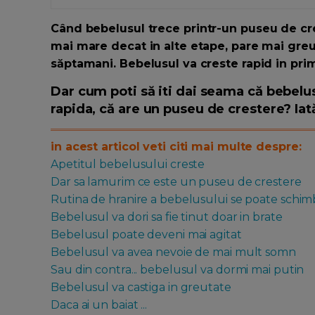
Când bebelusul trece p
rintr-un puseu de cr
mai mare decat in alte etape, pare mai greu 
săptamani. Bebelusul va creste rapid in primu
Dar cum poti să iti dai seama că bebelu
rapida, că are un puseu de crestere? Iat
in acest articol veti citi mai multe despre:
Apetitul bebelusului creste
Dar sa lamurim ce este un puseu de crestere
Rutina de hranire a bebelusului se poate schim
Bebelusul va dori sa fie tinut doar in brate
Bebelusul poate deveni mai agitat
Bebelusul va avea nevoie de mai mult somn
Sau din contra... bebelusul va dormi mai putin
Bebelusul va castiga in greutate
Daca ai un baiat ...