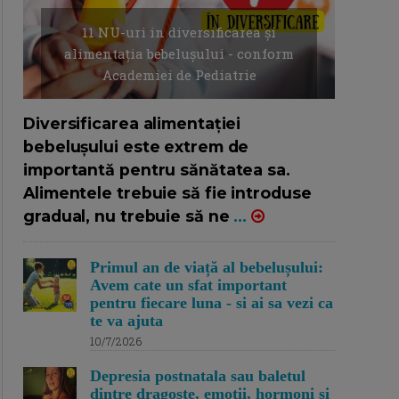
11 NU-uri in diversificarea și
alimentația bebelușului - conform
Academiei de Pediatrie
16/7/2026
AUTOR: EDITOR DC.
Diversificarea alimentației
bebelușului este extrem de
importantă pentru sănătatea sa.
Alimentele trebuie să fie introduse
gradual, nu trebuie să ne
...
Primul an de viață al bebelușului:
Avem cate un sfat important
pentru fiecare luna - si ai sa vezi ca
te va ajuta
10/7/2026
Depresia postnatala sau baletul
dintre dragoste, emotii, hormoni si