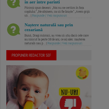
in aer intre parinti
Părinții spun deseori: „Noi nu ne certăm în fața
copilului.” „Ne abținem, ca să fie liniște.” „Avem grijă
să... |
Raspunde | Vezi raspunsuri
Naștere naturală sau prin
cezariană
Bună, Dragi mămici, aș vrea să știu dacă cele care
au născut la peste 38 de ani, ce ați ales: nașterea
naturală sau p... |
Raspunde | Vezi raspunsuri
PROPUNERI REDACTOR SEF