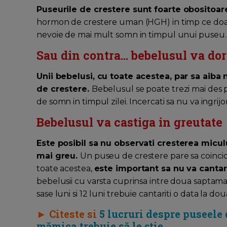
Puseurile de crestere sunt foarte obositoar
hormon de crestere uman (HGH) in timp ce doar
nevoie de mai mult somn in timpul unui puseu.
Sau din contra... bebelusul va do
Unii bebelusi, cu toate acestea, par sa aib
de crestere.
Bebelusul se poate trezi mai des 
de somn in timpul zilei. Incercati sa nu va ingrij
Bebelusul va castiga in greutate
Este posibil sa nu observati cresterea micul
mai greu.
Un puseu de crestere pare sa coincid
toate acestea,
este important sa nu va cantar
bebelusii cu varsta cuprinsa intre doua saptamani s
sase luni si 12 luni trebuie cantariti o data la dou
► Citeste si
5 lucruri despre puseele 
mămica trebuie să le știe