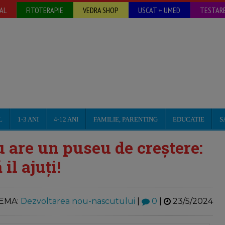
AL
FITOTERAPIE
VEDRA SHOP
USCAT + UMED
TESTARE
L
1-3 ANI
4-12 ANI
FAMILIE, PARENTING
EDUCATIE
S
u are un puseu de creștere:
il ajuți!
EMA:
Dezvoltarea nou-nascutului
|
0
|
23/5/2024