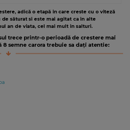
estere, adică o etapă in care creste cu o viteză
de săturat si este mai agitat ca in alte
l an de viata, cel mai mult in salturi.
sul trece printr-o perioadă de crestere mai
ă 8 semne carora trebuie sa dați atentie:
ba