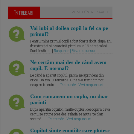
ÎNTREBARI
PUNE O ÎNTREBARE
Voi iubi al doilea copil la fel ca pe
primul?
Pentru mine primul copil a fost foarte dorit, după ani
de așteptări și o sarcină pierduta la 16 săptămâni.
Sunt însărc... |
Raspunde | Vezi raspunsuri
Ne certăm mai des de când avem
copil. E normal?
De când a apărut copilul, parcă ne aprindem din
orice. Un ton. O remarcă. Cine s-a trezit din nou
noaptea trecuta.... |
Raspunde | Vezi raspunsuri
Cum ramanem un cuplu, nu doar
parinti
După apariția copiilor, multe cupluri descoperă ceva
ce nu se spune prea des: relația se mută pe plan
secund. ... |
Raspunde | Vezi raspunsuri
Copilul simte emotiile care plutesc