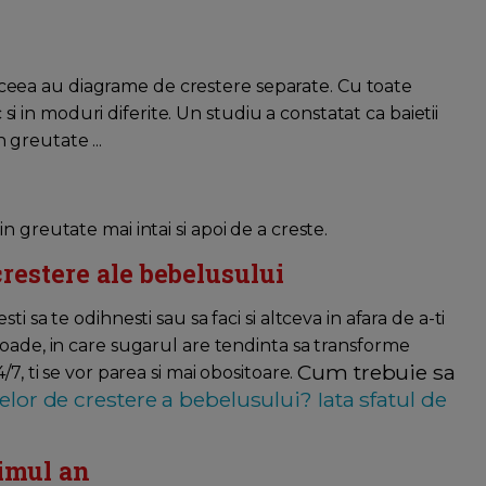
de aceea au diagrame de crestere separate. Cu toate
c si in moduri diferite. Un studiu a constatat ca baietii
n greutate ...
 greutate mai intai si apoi de a creste.
restere ale bebelusului
 sa te odihnesti sau sa faci si altceva in afara de a-ti
ioade, in care sugarul are tendinta sa transforme
Cum trebuie sa
7, ti se vor parea si mai obositoare.
lor de crestere a bebelusului? Iata sfatul de
rimul an