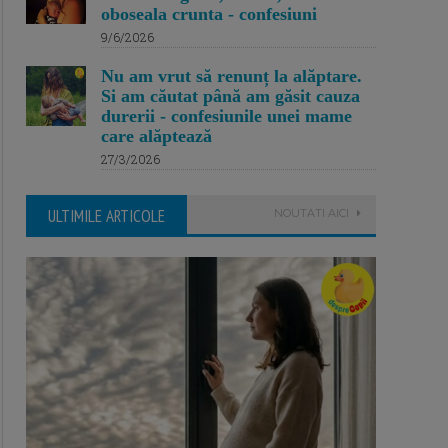
oboseala crunta - confesiuni
9/6/2026
Nu am vrut să renunț la alăptare.
Si am căutat până am găsit cauza
durerii - confesiunile unei mame
care alăptează
27/3/2026
ULTIMILE ARTICOLE
NOUTATI AICI