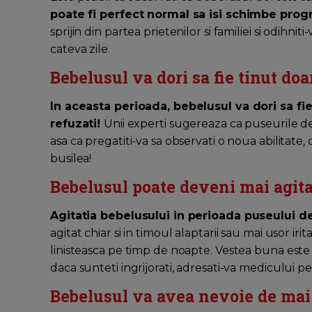
poate fi perfect normal sa isi schimbe pro
sprijin din partea prietenilor si familiei si odihn
cateva zile.
Bebelusul va dori sa fie tinut doa
In aceasta perioada, bebelusul va dori sa fie
refuzati!
Unii experti sugereaza ca puseurile de
asa ca pregatiti-va sa observati o noua abilitate
busilea!
Bebelusul poate deveni mai agita
Agitatia bebelusului in perioada puseului d
agitat chiar si in timoul alaptarii sau mai usor irit
linisteasca pe timp de noapte. Vestea buna este c
daca sunteti ingrijorati, adresati-va medicului pe
Bebelusul va avea nevoie de ma