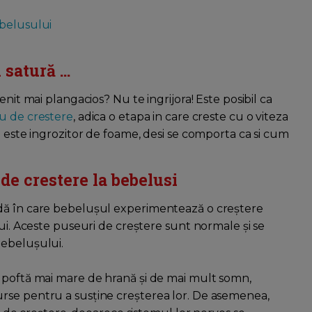
ebelusului
satură ...
nit mai plangacios? Nu te ingrijora! Este posibil ca
u de crestere
, adica o etapa in care creste cu o viteza
i este ingrozitor de foame, desi se comporta ca si cum
de crestere la bebelusi
adă în care bebelușul experimentează o creștere
lui. Aceste puseuri de creștere sunt normale și se
bebelușului.
o poftă mai mare de hrană și de mai mult somn,
rse pentru a susține creșterea lor. De asemenea,