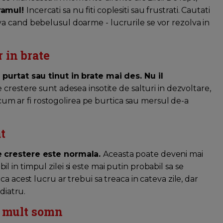
gramul!
Incercati sa nu fiti coplesiti sau frustrati. Cautati
iti-va cand bebelusul doarme - lucrurile se vor rezolva in
r in brate
 purtat sau tinut in brate mai des. Nu il
 crestere sunt adesea insotite de salturi in dezvoltare,
, cum ar fi rostogolirea pe burtica sau mersul de-a
t
e crestere este normala.
Aceasta poate deveni mai
abil in timpul zilei si este mai putin probabil sa se
a acest lucru ar trebui sa treaca in cateva zile, dar
diatru.
i mult somn