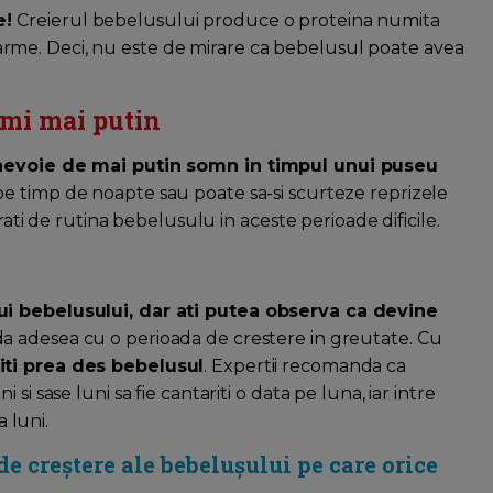
e!
Creierul bebelusului produce o proteina numita
me. Deci, nu este de mirare ca bebelusul poate avea
rmi mai putin
a nevoie de mai putin somn in timpul unui puseu
pe timp de noapte sau poate sa-si scurteze reprizele
orati de rutina bebelusulu in aceste perioade dificile.
ui bebelusului, dar ati putea observa ca devine
a adesea cu o perioada de crestere in greutate. Cu
iti prea des bebelusul
. Expertii recomanda ca
i sase luni sa fie cantariti o data pe luna, iar intre
a luni.
de creștere ale bebelușului pe care orice