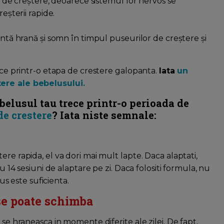
eu de creștere, deoarece sistemul lor nervos se
eșterii rapide.
entă hrană și somn în timpul puseurilor de creștere și
.
rece printr-o etapa de crestere galopanta.
Iata
un
tere ale bebelusului.
belusul tau trece printr-o perioada de
de crestere
? Iata niste semnale:
re rapida, el va dori mai mult lapte. Daca alaptati,
u 14 sesiuni de alaptare pe zi. Daca folositi formula, nu
lus este suficienta.
se poate schimba
 se hraneasca in momente diferite ale zilei. De fapt,