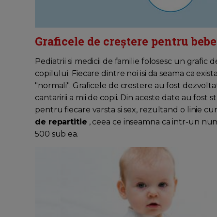
Graficele de creștere pentru bebe
Pediatrii si medicii de familie folosesc un grafi
copilului. Fiecare dintre noi isi da seama ca exis
"normali". Graficele de crestere au fost dezvolta
cantaririi a mii de copii. Din aceste date au fost 
pentru fiecare varsta si sex, rezultand o linie c
de repartitie
, ceea ce inseamna ca intr-un numar
500 sub ea.