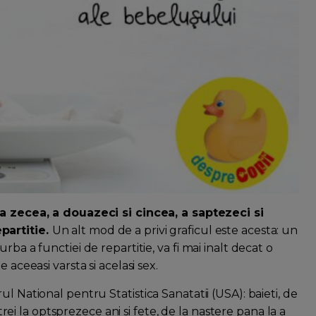
 zecea, a douazeci si cincea, a saptezeci si
partitie.
Un alt mod de a privi graficul este acesta: un
ba a functiei de repartitie, va fi mai inalt decat o
 aceeasi varsta si acelasi sex.
l National pentru Statistica Sanatatii (USA): baieti, de
 trei la optsprezece ani si fete, de la nastere pana la a