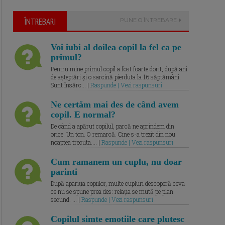
ÎNTREBARI
PUNE O ÎNTREBARE
Voi iubi al doilea copil la fel ca pe
primul?
Pentru mine primul copil a fost foarte dorit, după ani
de așteptări și o sarcină pierduta la 16 săptămâni.
Sunt însărc... |
Raspunde | Vezi raspunsuri
Ne certăm mai des de când avem
copil. E normal?
De când a apărut copilul, parcă ne aprindem din
orice. Un ton. O remarcă. Cine s-a trezit din nou
noaptea trecuta.... |
Raspunde | Vezi raspunsuri
Cum ramanem un cuplu, nu doar
parinti
După apariția copiilor, multe cupluri descoperă ceva
ce nu se spune prea des: relația se mută pe plan
secund. ... |
Raspunde | Vezi raspunsuri
Copilul simte emotiile care plutesc