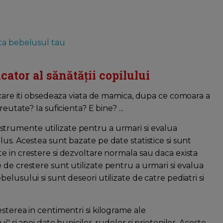
lta bebelusul tau
cator al sănătății copilului
 care iti obsedeaza viata de mamica, dupa ce comoara a
eutate? Ia suficienta? E bine? ...
strumente utilizate pentru a urmari si evalua
us. Acestea sunt bazate pe date statistice si sunt
e in crestere si dezvoltare normala sau daca exista
 de crestere sunt utilizate pentru a urmari si evalua
lusului si sunt deseori utilizate de catre pediatri si
sterea in centimentri si kilograme ale
" si apoi date bunicilor, rudelor si prietenilor. Aceste