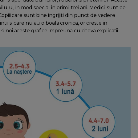
ului, in mod special in primii trei ani. Medicii sunt de
opiii care sunt bine ingrijiti din punct de vedere
tii si care nu au o boala cronica, or creste in
 noi aceste grafice impreuna cu citeva explicatii