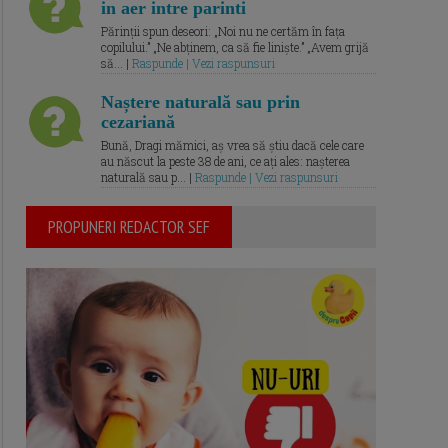
in aer intre parinti
Părinții spun deseori: „Noi nu ne certăm în fața
copilului.” „Ne abținem, ca să fie liniște.” „Avem grijă
să... |
Raspunde | Vezi raspunsuri
Naștere naturală sau prin
cezariană
Bună, Dragi mămici, aș vrea să știu dacă cele care
au născut la peste 38 de ani, ce ați ales: nașterea
naturală sau p... |
Raspunde | Vezi raspunsuri
PROPUNERI REDACTOR SEF