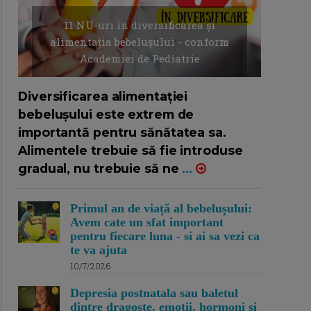
11 NU-uri in diversificarea și
alimentația bebelușului - conform
Academiei de Pediatrie
16/7/2026
AUTOR: EDITOR DC.
Diversificarea alimentației
bebelușului este extrem de
importantă pentru sănătatea sa.
Alimentele trebuie să fie introduse
gradual, nu trebuie să ne
...
Primul an de viață al bebelușului:
Avem cate un sfat important
pentru fiecare luna - si ai sa vezi ca
te va ajuta
10/7/2026
Depresia postnatala sau baletul
dintre dragoste, emotii, hormoni si