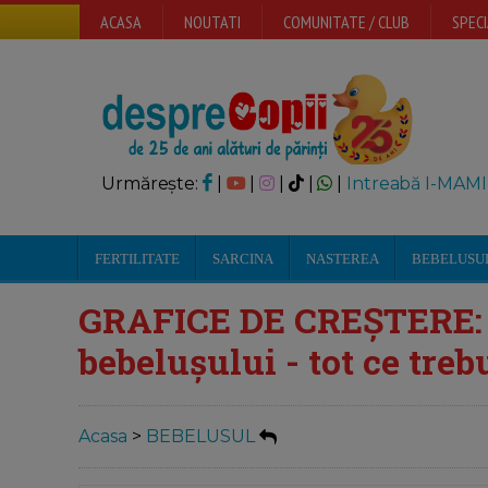
ACASA
NOUTATI
COMUNITATE / CLUB
SPECI
Urmărește:
|
|
|
|
|
Intreabă I-MAMI
FERTILITATE
SARCINA
NASTEREA
BEBELUSU
GRAFICE DE CREȘTERE: in
bebelușului - tot ce trebu
Acasa
>
BEBELUSUL