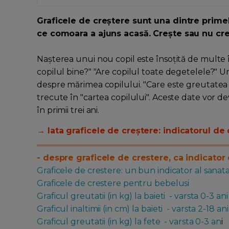
Graficele de creștere sunt una dintre prime
ce comoara a ajuns acasă. Crește sau nu creș
Nașterea unui nou copil este însoțită de multe înt
copilul bine?" "Are copilul toate degetelele?" U
despre mărimea copilului. "Care este greutatea 
trecute în "cartea copilului". Aceste date vor dev
în primii trei ani.
→ Iata graficele de creștere: indicatorul de c
- despre graficele de crestere, ca indicator 
Graficele de crestere: un bun indicator al sanatat
Graficele de crestere pentru bebelusi
Graficul greutatii (in kg) la baieti - varsta 0-3 ani
Graficul inaltimii (in cm) la baieti - varsta 2-18 ani
Graficul greutatii (in kg) la fete - varsta 0-3 an
i