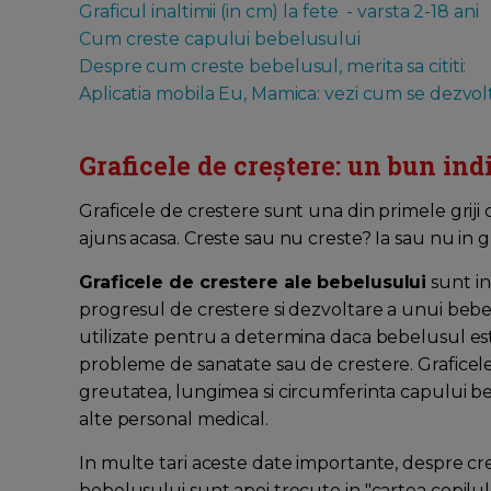
Graficul inaltimii (in cm) la fete - varsta 2-18 ani
Cum creste capului bebelusului
Despre cum creste bebelusul, merita sa cititi:
Aplicatia mobila Eu, Mamica: vezi cum se dezvo
Graficele de creștere: un bun indi
Graficele de crestere sunt una din primele griji
ajuns acasa. Creste sau nu creste? Ia sau nu in gr
Graficele de crestere ale bebelusului
sunt in
progresul de crestere si dezvoltare a unui bebel
utilizate pentru a determina daca bebelusul est
probleme de sanatate sau de crestere. Graficele
greutatea, lungimea si circumferinta capului bebe
alte personal medical.
In multe tari aceste date importante, despre cre
bebelusului sunt apoi trecute in "cartea copilului