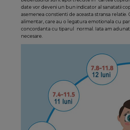
date vor deveni un bun indicator al sanatatii copil
asemenea constienti de aceasta stransa relatie. C
alimentar, care au o legatura emotionala cu parin
concordanta cu tiparul normal. Iata am adunat si
necesare.