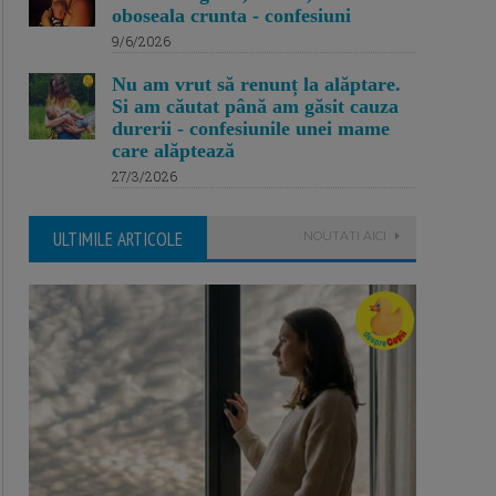
oboseala crunta - confesiuni
9/6/2026
Nu am vrut să renunț la alăptare.
Si am căutat până am găsit cauza
durerii - confesiunile unei mame
care alăptează
27/3/2026
ULTIMILE ARTICOLE
NOUTATI AICI