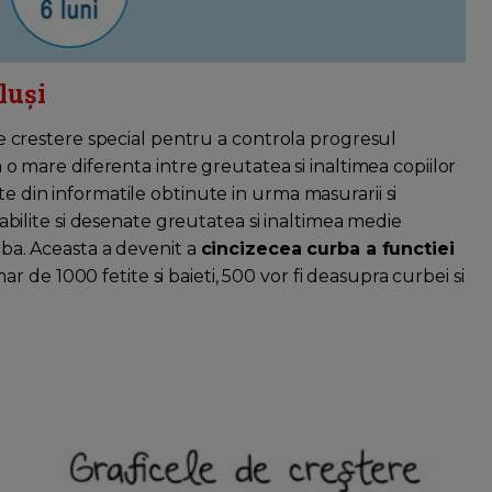
luși
c de crestere special pentru a controla progresul
ta o mare diferenta intre greutatea si inaltimea copiilor
te din informatile obtinute in urma masurarii si
stabilite si desenate greutatea si inaltimea medie
urba. Aceasta a devenit a
cincizecea curba a functiei
 de 1000 fetite si baieti, 500 vor fi deasupra curbei si