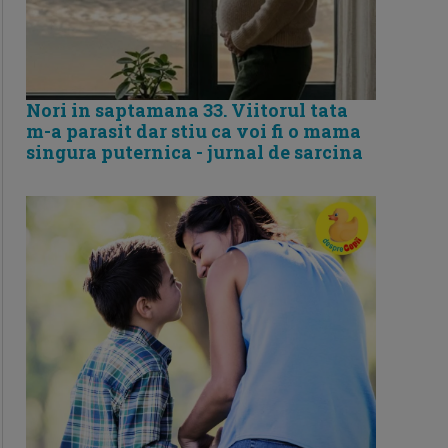
Nori in saptamana 33. Viitorul tata
m-a parasit dar stiu ca voi fi o mama
singura puternica - jurnal de sarcina