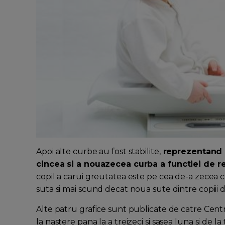
Apoi alte curbe au fost stabilite,
reprezentand a
cincea si a nouazecea curba a functiei de re
copil a carui greutatea este pe cea de-a zecea cur
suta si mai scund decat noua sute dintre copiii de
Alte patru grafice sunt publicate de catre Centru
la nastere pana la a treizeci si sasea luna si de la