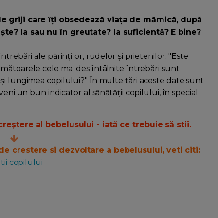
le griji care îți obsedează viața de mămică, după
te? Ia sau nu în greutate? Ia suficientă? E bine?
rebări ale părinților, rudelor și prietenilor. "Este
rmătoarele cele mai des întâlnite întrebări sunt
și lungimea copilului?" În multe țări aceste date sunt
eni un bun indicator al sănătății copilului, în special
reștere al bebelusului - iată ce trebuie să stii.
de crestere si dezvoltare a bebelusului, veti citi:
ii copilului