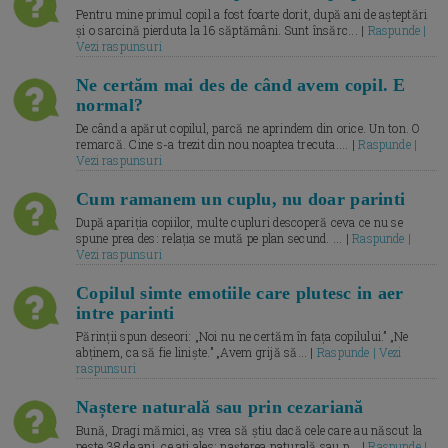
Pentru mine primul copil a fost foarte dorit, după ani de așteptări
și o sarcină pierduta la 16 săptămâni. Sunt însărc... |
Raspunde |
Vezi raspunsuri
Ne certăm mai des de când avem copil. E
normal?
De când a apărut copilul, parcă ne aprindem din orice. Un ton. O
remarcă. Cine s-a trezit din nou noaptea trecuta.... |
Raspunde |
Vezi raspunsuri
Cum ramanem un cuplu, nu doar parinti
După apariția copiilor, multe cupluri descoperă ceva ce nu se
spune prea des: relația se mută pe plan secund. ... |
Raspunde |
Vezi raspunsuri
Copilul simte emotiile care plutesc in aer
intre parinti
Părinții spun deseori: „Noi nu ne certăm în fața copilului.” „Ne
abținem, ca să fie liniște.” „Avem grijă să... |
Raspunde | Vezi
raspunsuri
Naștere naturală sau prin cezariană
Bună, Dragi mămici, aș vrea să știu dacă cele care au născut la
peste 38 de ani, ce ați ales: nașterea naturală sau p... |
Raspunde |