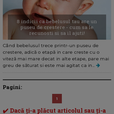
8 indicii ca bebelusul tau are un
puseu de crestere - cum sa le
recunosti si sa il ajuti!
Când bebelusul trece printr-un puseu de
crestere, adică o etapă in care creste cu o
viteză mai mare decat in alte etape, pare mai
greu de săturat si este mai agitat ca in...
Pagini:
1
✔️ Dacă ți-a plăcut articolul sau ți-a