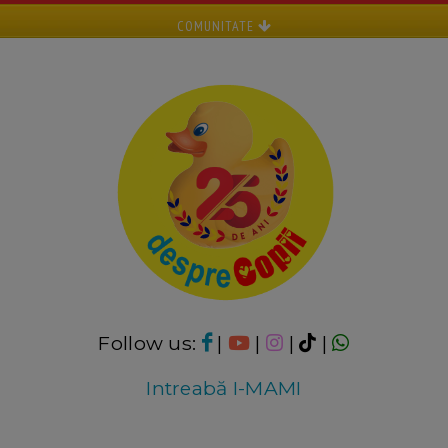
COMUNITATE
Follow us:
|
|
|
|
Intreabă I-MAMI