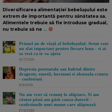
16/7/2026
AUTOR: EDITOR DC.
Diversificarea alimentației bebelușului este
extrem de importantă pentru sănătatea sa.
Alimentele trebuie să fie introduse gradual,
nu trebuie să ne
...
Primul an de viață al bebelușului: Avem cate
un sfat important pentru fiecare luna - si ai
sa vezi ca te va ajuta
10/7/2026
Depresia postnatala sau baletul dintre
dragoste, emotii, hormoni si oboseala crunta
- confesiuni
9/6/2026
Nu am vrut să renunț la alăptare. Si am
căutat până am găsit cauza durerii -
confesiunile unei mame care alăptează
27/3/2026