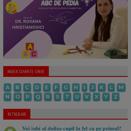
INDEX CUVINTE CHEIE
A
B
C
D
E
F
G
H
I
J
K
L
M
N
O
P
Q
R
S
T
U
V
X
Y
Z
ÎNTREBARI
Voi iubi al doilea copil la fel ca pe primul?