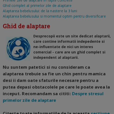
Primele zile de alaptare in fapte concrete
Ghid complet al primelor zile de alaptare
Alaptarea bebelusului: de la nastere la 3 luni
Alaptarea bebelusului si momentul optim pentru diversificare
Ghid de alaptare
Desprecopii este un site dedicat alaptarii,
care contine informatii indepedente si
ne-influentate de nici un interes
comercial - care are un ghid complet si
independent al alaptarii.
Nu suntem patetici si nu consideram ca
alaptarea trebuie sa fie un chin pentru mamica
desi ii dam oate sfaturile necesare pentru a
putea depasi obstacolele pe care le poate avea la
inceput. Recomandam sa cititi:
Despre stresul
primelor zile de alaptare
Citeste toate informatiile de la aceasta
sectiune