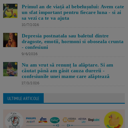
Primul an de viață al bebelușului: Avem cate
un sfat important pentru fiecare luna - si ai
sa vezi ca te va ajuta
10/7/2026
Depresia postnatala sau baletul dintre
dragoste, emotii, hormoni si oboseala crunta
- confesiuni
9/6/2026
Nu am vrut să renunț la alăptare. Si am
căutat până am găsit cauza durerii -
confesiunile unei mame care alăptează
27/3/2026
ULTIMILE ARTICOLE