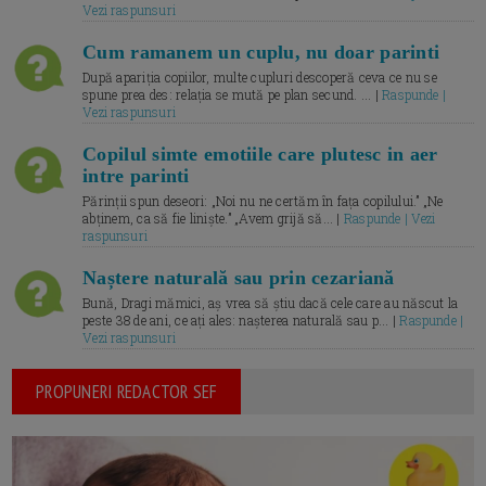
Vezi raspunsuri
Cum ramanem un cuplu, nu doar parinti
După apariția copiilor, multe cupluri descoperă ceva ce nu se
spune prea des: relația se mută pe plan secund. ... |
Raspunde |
Vezi raspunsuri
Copilul simte emotiile care plutesc in aer
intre parinti
Părinții spun deseori: „Noi nu ne certăm în fața copilului.” „Ne
abținem, ca să fie liniște.” „Avem grijă să... |
Raspunde | Vezi
raspunsuri
Naștere naturală sau prin cezariană
Bună, Dragi mămici, aș vrea să știu dacă cele care au născut la
peste 38 de ani, ce ați ales: nașterea naturală sau p... |
Raspunde |
Vezi raspunsuri
PROPUNERI REDACTOR SEF