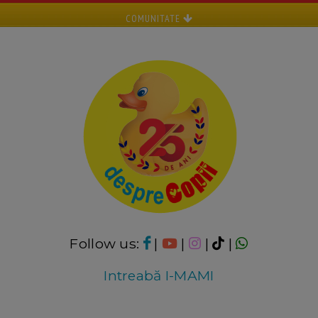
COMUNITATE
Follow us:
|
|
|
|
Intreabă I-MAMI