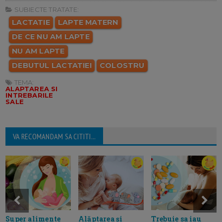
SUBIECTE TRATATE:
LACTATIE
LAPTE MATERN
DE CE NU AM LAPTE
NU AM LAPTE
DEBUTUL LACTATIEI
COLOSTRU
TEMA:
ALAPTAREA SI
INTREBARILE
SALE
VA RECOMANDAM SA CITITI...
Super alimente
Alăptarea și
Trebuie sa iau