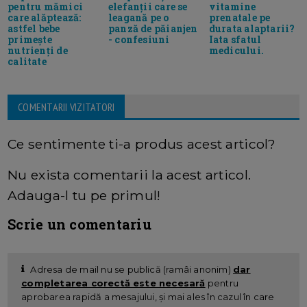
pentru mămici
elefanții care se
vitamine
care alăptează:
leagană pe o
prenatale pe
astfel bebe
panză de păianjen
durata alaptarii?
primește
- confesiuni
Iata sfatul
nutrienți de
medicului.
calitate
COMENTARII VIZITATORI
Ce sentimente ti-a produs acest articol?
Nu exista comentarii la acest articol.
Adauga-l tu pe primul!
Scrie un comentariu
Adresa de mail nu se publică (ramâi anonim)
dar
completarea corectă este necesară
pentru
aprobarea rapidă a mesajului, și mai ales în cazul în care