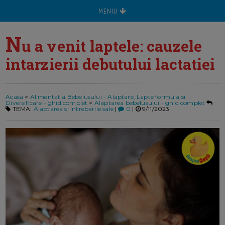
MENIU
N
u a venit laptele: cauzele
intarzierii debutului lactatiei
Acasa
>
Alimentatia Bebelusului - Alaptare, Lapte formula si
Diversificare - ghid complet
>
Alaptarea bebelusului - ghid complet
TEMA:
Alaptarea si intrebarile sale
|
0
|
9/11/2023