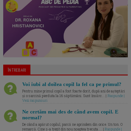
ÎNTREBARI
Voi iubi al doilea copil la fel ca pe primul?
Pentru mine primul copil a fost foarte dorit, după ani de așteptări
și o sarcină pierduta la 16 săptămâni. Sunt însărc... |
Raspunde |
Vezi raspunsuri
Ne certăm mai des de când avem copil. E
normal?
De când a apărut copilul, parcă ne aprindem din orice. Un ton. O
remarcă. Cine s-a trezit din nou noaptea trecuta.... |
Raspunde |