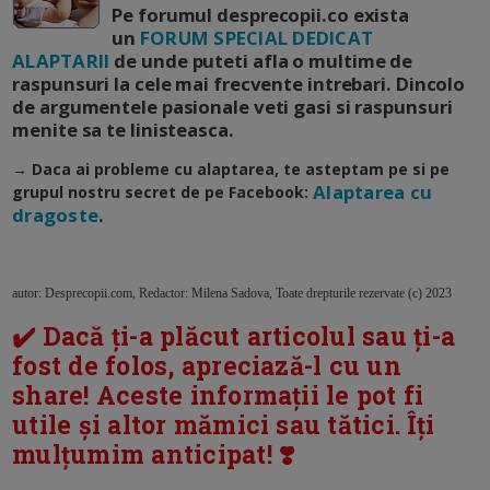
Pe forumul desprecopii.co exista
un
FORUM SPECIAL DEDICAT
ALAPTARII
de unde puteti afla o multime de
raspunsuri la cele mai frecvente intrebari. Dincolo
de argumentele pasionale veti gasi si raspunsuri
menite sa te linisteasca.
→ Daca ai probleme cu alaptarea, te asteptam pe
si
pe
Alaptarea cu
grupul nostru secret de pe Facebook:
dragoste
.
autor: Desprecopii.com, Redactor: Milena Sadova, Toate drepturile rezervate (c) 2023
✔️ Dacă ți-a plăcut articolul sau ți-a
fost de folos, apreciază-l cu un
share! Aceste informații le pot fi
utile și altor mămici sau tătici. Îți
mulțumim anticipat! ❣️