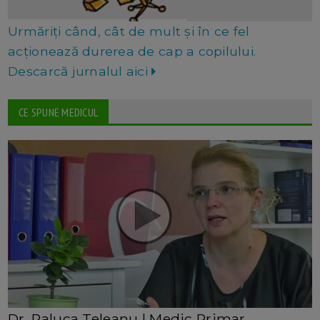
Urmăriți când, cât de mult și în ce fel
acționează durerea de cap a copilului.
Descarcă jurnalul aici
CE SPUNE MEDICUL
Dr. Raluca Teleanu | Medic Primar