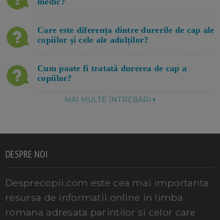
medic?
Care este diferența dintre durerile de cap ale
copiilor și cele ale adulților?
Cum poate fi tratată durerea de cap a
copiilor?
MAI MULTE ÎNTREBĂRI
DESPRE NOI
Desprecopii.com este cea mai importanta
resursa de informatii online in limba
romana adresata parintilor si celor care