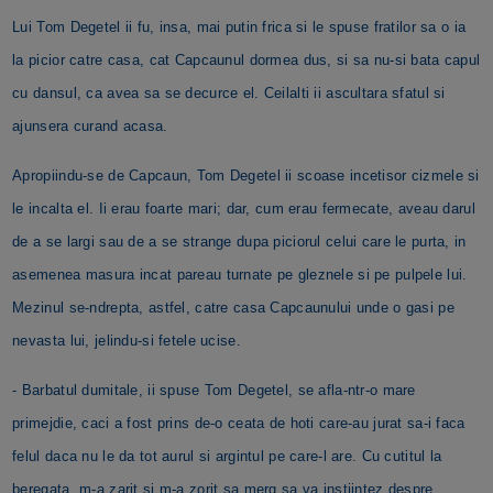
Lui Tom Degetel ii fu, insa, mai putin frica si le spuse fratilor sa o ia
la picior catre casa, cat Capcaunul dormea dus, si sa nu-si bata capul
cu dansul, ca avea sa se decurce el. Ceilalti ii ascultara sfatul si
ajunsera curand acasa.
Apropiindu-se de Capcaun, Tom Degetel ii scoase incetisor cizmele si
le incalta el. Ii erau foarte mari; dar, cum erau fermecate, aveau darul
de a se largi sau de a se strange dupa piciorul celui care le purta, in
asemenea masura incat pareau turnate pe gleznele si pe pulpele lui.
Mezinul se-ndrepta, astfel, catre casa Capcaunului unde o gasi pe
nevasta lui, jelindu-si fetele ucise.
- Barbatul dumitale, ii spuse Tom Degetel, se afla-ntr-o mare
primejdie, caci a fost prins de-o ceata de hoti care-au jurat sa-i faca
felul daca nu le da tot aurul si argintul pe care-l are. Cu cutitul la
beregata, m-a zarit si m-a zorit sa merg sa va instiintez despre