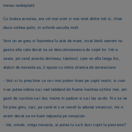
mereu nedreptatit.
Cu toatea acestea, era cel mai siret si mai istet dintre toti si, chiar
daca vorbea putin, in schimb asculta mult.
Veni un an greu si foametea fu atat de mare, incat bietii oameni nu
gasira alta cale decat sa se descotoroseasca de copiii lor. Intr-o
seara, pe cand acestia dormeau, taietorul, care se afla langa foc,
alaturi de nevasta-sa, ii spuse cu inima stransa de amaraciune:
- Vezi si tu prea bine ca nu-i mai putem hrani pe copiii nostri; si cum
n-as putea indura sa-i vad rabdand de foame inaintea ochilor mei, am
gasit de cuviinta sa-i duc maine in padure si sa-i las acolo. N-o sa ne
fie prea greu, caci, pe cand ei s-or veseli la adunat vreascuri, noi n-
avem decat sa ne luam talpasita pe nevazute.
- Vai, omule, striga nevasta, ai putea tu sa-ti duci copiii la pierzanie?