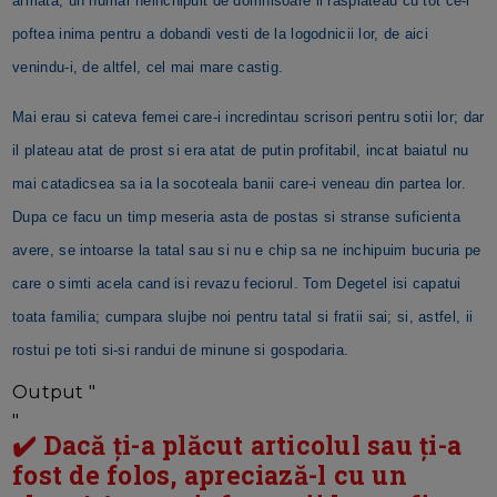
armata, un numar neinchipuit de domnisoare il rasplateau cu tot ce-i
poftea inima pentru a dobandi vesti de la logodnicii lor, de aici
venindu-i, de altfel, cel mai mare castig.
Mai erau si cateva femei care-i incredintau scrisori pentru sotii lor; dar
il plateau atat de prost si era atat de putin profitabil, incat baiatul nu
mai catadicsea sa ia la socoteala banii care-i veneau din partea lor.
Dupa ce facu un timp meseria asta de postas si stranse suficienta
avere, se intoarse la tatal sau si nu e chip sa ne inchipuim bucuria pe
care o simti acela cand isi revazu feciorul. Tom Degetel isi capatui
toata familia; cumpara slujbe noi pentru tatal si fratii sai; si, astfel, ii
rostui pe toti si-si randui de minune si gospodaria.
Output "
"
✔️ Dacă ți-a plăcut articolul sau ți-a
fost de folos, apreciază-l cu un