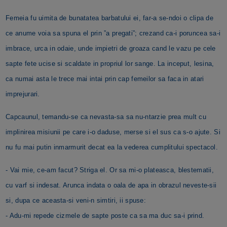
Femeia fu uimita de bunatatea barbatului ei, far-a se-ndoi o clipa de
ce anume voia sa spuna el prin ”a pregati”; crezand ca-i poruncea sa-i
imbrace, urca in odaie, unde impietri de groaza cand le vazu pe cele
sapte fete ucise si scaldate in propriul lor sange. La inceput, lesina,
ca numai asta le trece mai intai prin cap femeilor sa faca in atari
imprejurari.
Capcaunul, temandu-se ca nevasta-sa sa nu-ntarzie prea mult cu
implinirea misiunii pe care i-o daduse, merse si el sus ca s-o ajute. Si
nu fu mai putin inmarmurit decat ea la vederea cumplitului spectacol.
- Vai mie, ce-am facut? Striga el. Or sa mi-o plateasca, blestematii,
cu varf si indesat. Arunca indata o oala de apa in obrazul neveste-sii
si, dupa ce aceasta-si veni-n simtiri, ii spuse:
- Adu-mi repede cizmele de sapte poste ca sa ma duc sa-i prind.