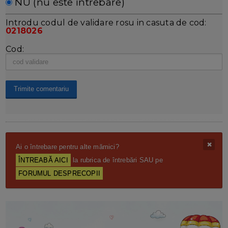
NU (nu este întrebare)
Introdu codul de validare rosu in casuta de cod:
0218026
Cod:
Ai o întrebare pentru alte mămici?
ÎNTREABĂ AICI
la rubrica de întrebări SAU pe
FORUMUL DESPRECOPII