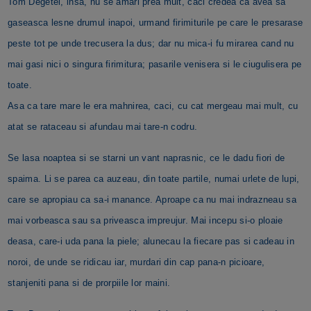
Tom Degetel, insa, nu se amari prea mult, caci credea ca avea sa
gaseasca lesne drumul inapoi, urmand firimiturile pe care le presarase
peste tot pe unde trecusera la dus; dar nu mica-i fu mirarea cand nu
mai gasi nici o singura firimitura; pasarile venisera si le ciugulisera pe
toate.
Asa ca tare mare le era mahnirea, caci, cu cat mergeau mai mult, cu
atat se rataceau si afundau mai tare-n codru.
Se lasa noaptea si se starni un vant naprasnic, ce le dadu fiori de
spaima. Li se parea ca auzeau, din toate partile, numai urlete de lupi,
care se apropiau ca sa-i manance. Aproape ca nu mai indrazneau sa
mai vorbeasca sau sa priveasca impreujur. Mai incepu si-o ploaie
deasa, care-i uda pana la piele; alunecau la fiecare pas si cadeau in
noroi, de unde se ridicau iar, murdari din cap pana-n picioare,
stanjeniti pana si de prorpiile lor maini.