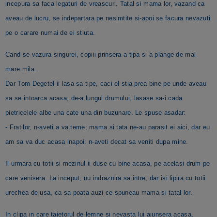
incepura sa faca legaturi de vreascuri. Tatal si mama lor, vazand ca
aveau de lucru, se indepartara pe nesimtite si-apoi se facura nevazuti
pe o carare numai de ei stiuta.
Cand se vazura singurei, copiii prinsera a tipa si a plange de mai
mare mila.
Dar Tom Degetel ii lasa sa tipe, caci el stia prea bine pe unde aveau
sa se intoarca acasa; de-a lungul drumului, lasase sa-i cada
pietricelele albe una cate una din buzunare. Le spuse asadar:
- Fratilor, n-aveti a va teme; mama si tata ne-au parasit ei aici, dar eu
am sa va duc acasa inapoi: n-aveti decat sa veniti dupa mine.
Il urmara cu totii si mezinul ii duse cu bine acasa, pe acelasi drum pe
care venisera. La inceput, nu indraznira sa intre, dar isi lipira cu totii
urechea de usa, ca sa poata auzi ce spuneau mama si tatal lor.
In clipa in care taietorul de lemne si nevasta lui ajunsera acasa,