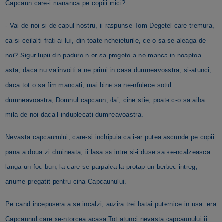
Capcaun care-i mananca pe copiii mici?
- Vai de noi si de capul nostru, ii raspunse Tom Degetel care tremura,
ca si ceilalti frati ai lui, din toate-ncheieturile, ce-o sa se-aleaga de
noi? Sigur lupii din padure n-or sa pregete-a ne manca in noaptea
asta, daca nu va invoiti a ne primi in casa dumneavoastra; si-atunci,
daca tot o sa fim mancati, mai bine sa ne-nfulece sotul
dumneavoastra, Domnul capcaun; da’, cine stie, poate c-o sa aiba
mila de noi daca-l induplecati dumneavoastra.
Nevasta capcaunului, care-si inchipuia ca i-ar putea ascunde pe copii
pana a doua zi dimineata, ii lasa sa intre si-i duse sa se-ncalzeasca
langa un foc bun, la care se parpalea la protap un berbec intreg,
anume pregatit pentru cina Capcaunului.
Pe cand incepusera a se incalzi, auzira trei batai puternice in usa: era
Capcaunul care se-ntorcea acasa.Tot atunci nevasta capcaunului ii