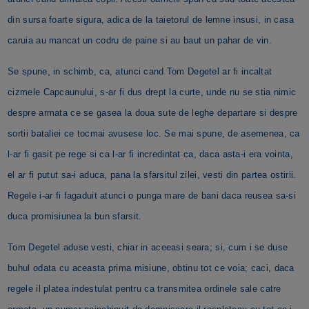
din sursa foarte sigura, adica de la taietorul de lemne insusi, in casa
caruia au mancat un codru de paine si au baut un pahar de vin.
Se spune, in schimb, ca, atunci cand Tom Degetel ar fi incaltat
cizmele Capcaunului, s-ar fi dus drept la curte, unde nu se stia nimic
despre armata ce se gasea la doua sute de leghe departare si despre
sortii bataliei ce tocmai avusese loc. Se mai spune, de asemenea, ca
l-ar fi gasit pe rege si ca l-ar fi incredintat ca, daca asta-i era vointa,
el ar fi putut sa-i aduca, pana la sfarsitul zilei, vesti din partea ostirii.
Regele i-ar fi fagaduit atunci o punga mare de bani daca reusea sa-si
duca promisiunea la bun sfarsit.
Tom Degetel aduse vesti, chiar in aceeasi seara; si, cum i se duse
buhul odata cu aceasta prima misiune, obtinu tot ce voia; caci, daca
regele il platea indestulat pentru ca transmitea ordinele sale catre