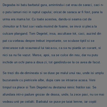
Degeaba isi batu barbatul gura, amintindu-i cat erau de saraci, caci n-
o putu lamuri nici in ruptul capului; oricat de saraca ar fi fost, pana la
urma era mama lor. Cu toate acestea, dandu-si seama cat de
chinuitor ar fi fost sa-i vada murind de foame, se invoi si pleca la
culcare plangand. Tom Degetel, insa, ascultase tot, caci, auzind din
pat ca vorbeau despre treburi importante, se sculase tiptil si se
strecurase sub scaunasul lui taica-su, ca sa nu piarda un cuvant, si
nici sa nu fie vazut. Merse, apoi, sa se culce din nou, dar nu putu
inchide un ochi pana a doua zi, tot gandindu-se la ce avea de facut.
Se trezi dis-de-dimineata si se duse pe malul unui rau, unde isi umplu
buzunarele cu pietricele albe, dupa care se intoarse acasa. Veni
timpul sa plece si Tom Degetel nu destainui nimic fratilor sai. Se
afundara intr-o padure grozav de deasa, unde, la zece pasi, nu se mai
vedeau unii pe ceilalti. Barbatul se puse pe taiat lemne, iar copiii