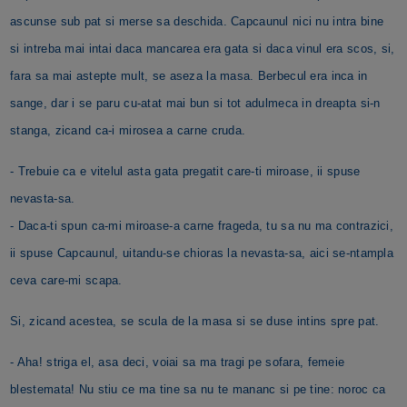
ascunse sub pat si merse sa deschida. Capcaunul nici nu intra bine
si intreba mai intai daca mancarea era gata si daca vinul era scos, si,
fara sa mai astepte mult, se aseza la masa. Berbecul era inca in
sange, dar i se paru cu-atat mai bun si tot adulmeca in dreapta si-n
stanga, zicand ca-i mirosea a carne cruda.
- Trebuie ca e vitelul asta gata pregatit care-ti miroase, ii spuse
nevasta-sa.
- Daca-ti spun ca-mi miroase-a carne frageda, tu sa nu ma contrazici,
ii spuse Capcaunul, uitandu-se chioras la nevasta-sa, aici se-ntampla
ceva care-mi scapa.
Si, zicand acestea, se scula de la masa si se duse intins spre pat.
- Aha! striga el, asa deci, voiai sa ma tragi pe sofara, femeie
blestemata! Nu stiu ce ma tine sa nu te mananc si pe tine: noroc ca