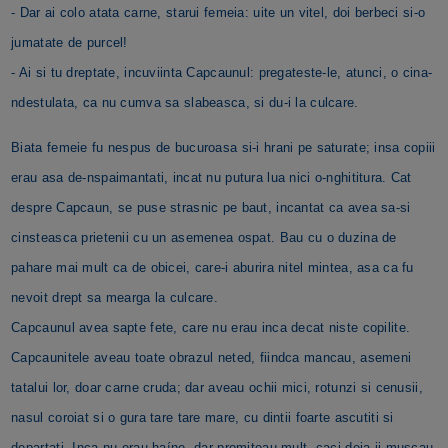
- Dar ai colo atata carne, starui femeia: uite un vitel, doi berbeci si-o
jumatate de purcel!
- Ai si tu dreptate, incuviinta Capcaunul: pregateste-le, atunci, o cina-
ndestulata, ca nu cumva sa slabeasca, si du-i la culcare.
Biata femeie fu nespus de bucuroasa si-i hrani pe saturate; insa copiii
erau asa de-nspaimantati, incat nu putura lua nici o-nghititura. Cat
despre Capcaun, se puse strasnic pe baut, incantat ca avea sa-si
cinsteasca prietenii cu un asemenea ospat. Bau cu o duzina de
pahare mai mult ca de obicei, care-i aburira nitel mintea, asa ca fu
nevoit drept sa mearga la culcare.
Capcaunul avea sapte fete, care nu erau inca decat niste copilite.
Capcaunitele aveau toate obrazul neted, fiindca mancau, asemeni
tatalui lor, doar carne cruda; dar aveau ochii mici, rotunzi si cenusii,
nasul coroiat si o gura tare tare mare, cu dintii foarte ascutiti si
departati. Inca nu erau haíne, dar promiteau mult, caci deja ii muscau