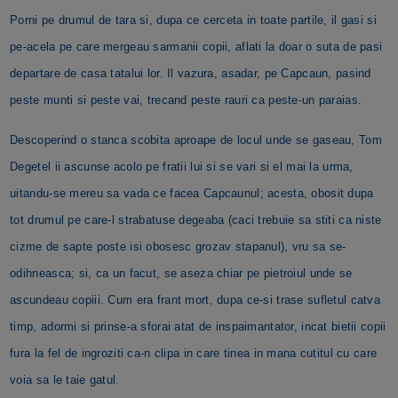
Porni pe drumul de tara si, dupa ce cerceta in toate partile, il gasi si
pe-acela pe care mergeau sarmanii copii, aflati la doar o suta de pasi
departare de casa tatalui lor. Il vazura, asadar, pe Capcaun, pasind
peste munti si peste vai, trecand peste rauri ca peste-un paraias.
Descoperind o stanca scobita aproape de locul unde se gaseau, Tom
Degetel ii ascunse acolo pe fratii lui si se vari si el mai la urma,
uitandu-se mereu sa vada ce facea Capcaunul; acesta, obosit dupa
tot drumul pe care-l strabatuse degeaba (caci trebuie sa stiti ca niste
cizme de sapte poste isi obosesc grozav stapanul), vru sa se-
odihneasca; si, ca un facut, se aseza chiar pe pietroiul unde se
ascundeau copiii. Cum era frant mort, dupa ce-si trase sufletul catva
timp, adormi si prinse-a sforai atat de inspaimantator, incat bietii copii
fura la fel de ingroziti ca-n clipa in care tinea in mana cutitul cu care
voia sa le taie gatul.