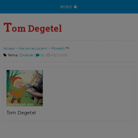
MENIU
T
om Degetel
Acasa
>
Hai sa ne jucam
>
Povesti
Tema:
Diverse
|
0
|
4/5/2005
Tom Degetel