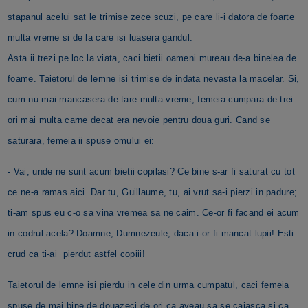
stapanul acelui sat le trimise zece scuzi, pe care li-i datora de foarte
multa vreme si de la care isi luasera gandul.
Asta ii trezi pe loc la viata, caci bietii oameni mureau de-a binelea de
foame. Taietorul de lemne isi trimise de indata nevasta la macelar. Si,
cum nu mai mancasera de tare multa vreme, femeia cumpara de trei
ori mai multa carne decat era nevoie pentru doua guri. Cand se
saturara, femeia ii spuse omului ei:
- Vai, unde ne sunt acum bietii copilasi? Ce bine s-ar fi saturat cu tot
ce ne-a ramas aici. Dar tu, Guillaume, tu, ai vrut sa-i pierzi in padure;
ti-am spus eu c-o sa vina vremea sa ne caim. Ce-or fi facand ei acum
in codrul acela? Doamne, Dumnezeule, daca i-or fi mancat lupii! Esti
crud ca ti-ai pierdut astfel copiii!
Taietorul de lemne isi pierdu in cele din urma cumpatul, caci femeia
spuse de mai bine de douazeci de ori ca aveau sa se caiasca si ca