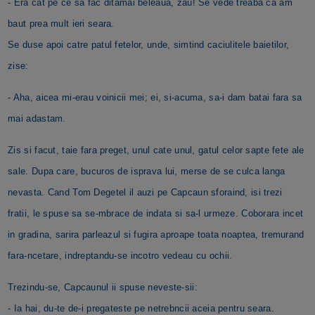
- Era cat pe ce sa fac ditamai beleaua, zau! Se vede treaba ca am
baut prea mult ieri seara.
Se duse apoi catre patul fetelor, unde, simtind caciulitele baietilor,
zise:
- Aha, aicea mi-erau voinicii mei; ei, si-acuma, sa-i dam batai fara sa
mai adastam.
Zis si facut, taie fara preget, unul cate unul, gatul celor sapte fete ale
sale. Dupa care, bucuros de isprava lui, merse de se culca langa
nevasta. Cand Tom Degetel il auzi pe Capcaun sforaind, isi trezi
fratii, le spuse sa se-mbrace de indata si sa-l urmeze. Coborara incet
in gradina, sarira parleazul si fugira aproape toata noaptea, tremurand
fara-ncetare, indreptandu-se incotro vedeau cu ochii.
Trezindu-se, Capcaunul ii spuse neveste-sii:
- Ia hai, du-te de-i pregateste pe netrebncii aceia pentru seara.