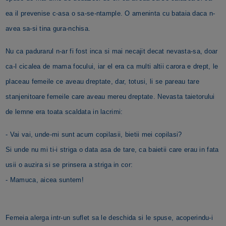
ea il prevenise c-asa o sa-se-ntample. O ameninta cu bataia daca n-
avea sa-si tina gura-nchisa.
Nu ca padurarul n-ar fi fost inca si mai necajit decat nevasta-sa, doar
ca-l cicalea de mama focului, iar el era ca multi altii carora e drept, le
placeau femeile ce aveau dreptate, dar, totusi, li se pareau tare
stanjenitoare femeile care aveau mereu dreptate. Nevasta taietorului
de lemne era toata scaldata in lacrimi:
- Vai vai, unde-mi sunt acum copilasii, bietii mei copilasi?
Si unde nu mi ti-i striga o data asa de tare, ca baietii care erau in fata
usii o auzira si se prinsera a striga in cor:
- Mamuca, aicea suntem!
Femeia alerga intr-un suflet sa le deschida si le spuse, acoperindu-i