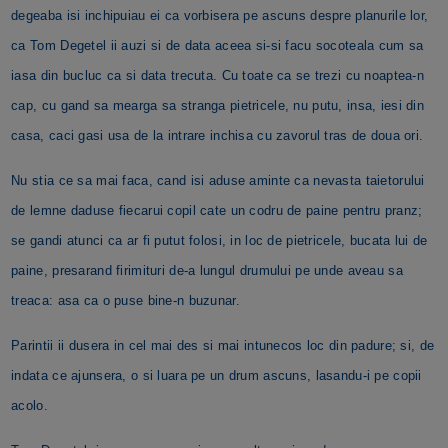
degeaba isi inchipuiau ei ca vorbisera pe ascuns despre planurile lor,
ca Tom Degetel ii auzi si de data aceea si-si facu socoteala cum sa
iasa din bucluc ca si data trecuta. Cu toate ca se trezi cu noaptea-n
cap, cu gand sa mearga sa stranga pietricele, nu putu, insa, iesi din
casa, caci gasi usa de la intrare inchisa cu zavorul tras de doua ori.
Nu stia ce sa mai faca, cand isi aduse aminte ca nevasta taietorului
de lemne daduse fiecarui copil cate un codru de paine pentru pranz;
se gandi atunci ca ar fi putut folosi, in loc de pietricele, bucata lui de
paine, presarand firimituri de-a lungul drumului pe unde aveau sa
treaca: asa ca o puse bine-n buzunar.
Parintii ii dusera in cel mai des si mai intunecos loc din padure; si, de
indata ce ajunsera, o si luara pe un drum ascuns, lasandu-i pe copii
acolo.