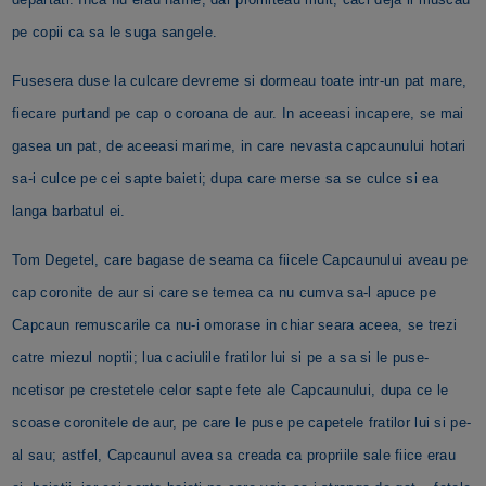
pe copii ca sa le suga sangele.
Fusesera duse la culcare devreme si dormeau toate intr-un pat mare,
fiecare purtand pe cap o coroana de aur. In aceeasi incapere, se mai
gasea un pat, de aceeasi marime, in care nevasta capcaunului hotari
sa-i culce pe cei sapte baieti; dupa care merse sa se culce si ea
langa barbatul ei.
Tom Degetel, care bagase de seama ca fiicele Capcaunului aveau pe
cap coronite de aur si care se temea ca nu cumva sa-l apuce pe
Capcaun remuscarile ca nu-i omorase in chiar seara aceea, se trezi
catre miezul noptii; lua caciulile fratilor lui si pe a sa si le puse-
ncetisor pe crestetele celor sapte fete ale Capcaunului, dupa ce le
scoase coronitele de aur, pe care le puse pe capetele fratilor lui si pe-
al sau; astfel, Capcaunul avea sa creada ca propriile sale fiice erau