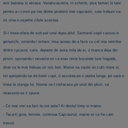
esti batrana si atoasa. Vanatu-acesta, in schimb, pica taman la tanc
pentru a-i cinsti pe trei dintre prietenii mei capcauni, care trebuie sa-
mi vina-n ospetie zilele acestea.
Si-i trase-afara de sub pat unul dupa altul. Sarmanii copii cazura in
genunchi, cerandu-i iertare; insa aveau de-a face cu cel mai nemilos
dintre cpcauni, care, departe de avea mila de ei, ii manca deja din
priviri, spunandu-i neveste-sii ca erau niste bucatele tare fragede,
doar ca le mai trebuia un sos bun. Merse sa caute un cutit mare si,
tot apropiindu-se de bietii copii, il ascutea pe o piatra lunga, pe care o
tinea la stanga lui. Numai ce-l insfacase pe unul din plozi, ca
neavasta-sa ii spuse:
- Ce mai vrei sa faci la ora asta? Ai destul timp si maine.
- Taca-ti gura, femeie, continua Capcaunul, maine or sa fie cam
trecuti.