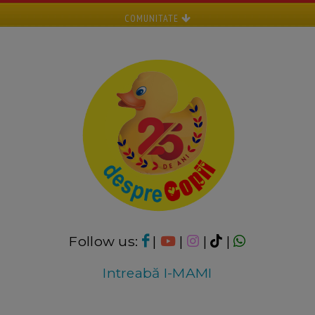
COMUNITATE
Follow us:
|
|
|
|
Intreabă I-MAMI