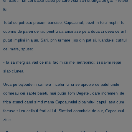
ei, baietii, iar cei sapte baieti pe care voia sa-i stranga de gat - fetele
lui.
Totul se petrecu precum banuise; Capcaunul, trezit in toiul noptii, fu
cuprins de pareri de rau pentru ca amanase pe a doua zi ceea ce ar fi
putut implini in ajun. Sari, prin urmare, jos din pat si, luandu-si cutitul
cel mare, spuse:
- Ia sa merg sa vad ce mai fac micii mei netrebnici; si sa-mi repar
slabiciunea.
Urca pe bajbaite in camera fiicelor lui si se apropie de patul unde
dormeau cei sapte baieti, mai putin Tom Degetel, care incremeni de
frica atunci cand simti mana Capcaunului pipaindu-i capul, asa cum
facuse si cu ceilalti frati ai lui. Simtind coronitele de aur, Capcaunul
zise: