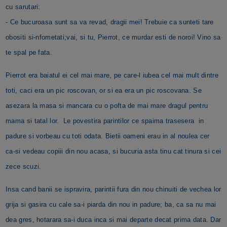
cu sarutari:
- Ce bucuroasa sunt sa va revad, dragii mei! Trebuie ca sunteti tare
obositi si-nfometati;vai, si tu, Pierrot, ce murdar esti de noroi! Vino sa
te spal pe fata.
Pierrot era baiatul ei cel mai mare, pe care-l iubea cel mai mult dintre
toti, caci era un pic roscovan, or si ea era un pic roscovana. Se
asezara la masa si mancara cu o pofta de mai mare dragul pentru
mama si tatal lor. Le povestira parintilor ce spaima trasesera in
padure si vorbeau cu toti odata. Bietii oameni erau in al noulea cer
ca-si vedeau copiii din nou acasa, si bucuria asta tinu cat tinura si cei
zece scuzi.
Insa cand banii se ispravira, parintii fura din nou chinuiti de vechea lor
grija si gasira cu cale sa-i piarda din nou in padure; ba, ca sa nu mai
dea gres, hotarara sa-i duca inca si mai departe decat prima data. Dar