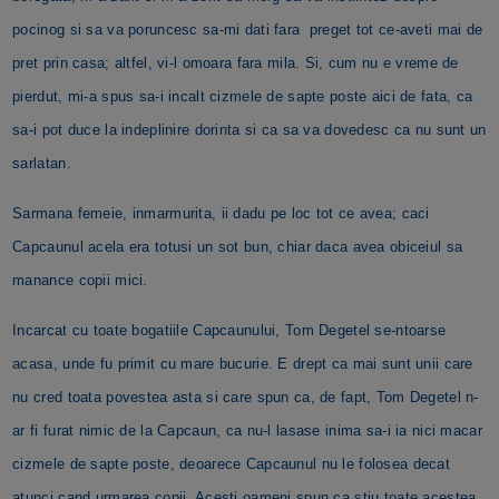
pocinog si sa va poruncesc sa-mi dati fara preget tot ce-aveti mai de
pret prin casa; altfel, vi-l omoara fara mila. Si, cum nu e vreme de
pierdut, mi-a spus sa-i incalt cizmele de sapte poste aici de fata, ca
sa-i pot duce la indeplinire dorinta si ca sa va dovedesc ca nu sunt un
sarlatan.
Sarmana femeie, inmarmurita, ii dadu pe loc tot ce avea; caci
Capcaunul acela era totusi un sot bun, chiar daca avea obiceiul sa
manance copii mici.
Incarcat cu toate bogatiile Capcaunului, Tom Degetel se-ntoarse
acasa, unde fu primit cu mare bucurie. E drept ca mai sunt unii care
nu cred toata povestea asta si care spun ca, de fapt, Tom Degetel n-
ar fi furat nimic de la Capcaun, ca nu-l lasase inima sa-i ia nici macar
cizmele de sapte poste, deoarece Capcaunul nu le folosea decat
atunci cand urmarea copii. Acesti oameni spun ca stiu toate acestea