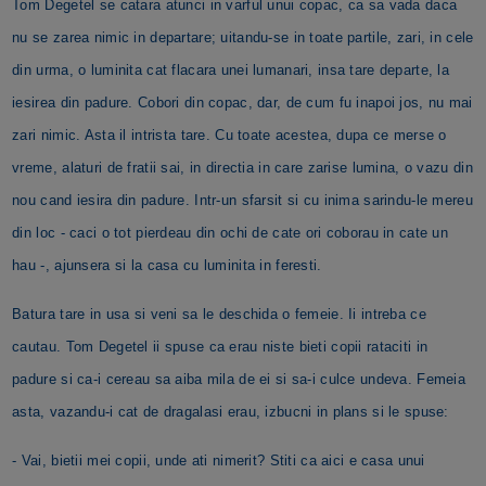
Tom Degetel se catara atunci in varful unui copac, ca sa vada daca
nu se zarea nimic in departare; uitandu-se in toate partile, zari, in cele
din urma, o luminita cat flacara unei lumanari, insa tare departe, la
iesirea din padure. Cobori din copac, dar, de cum fu inapoi jos, nu mai
zari nimic. Asta il intrista tare. Cu toate acestea, dupa ce merse o
vreme, alaturi de fratii sai, in directia in care zarise lumina, o vazu din
nou cand iesira din padure. Intr-un sfarsit si cu inima sarindu-le mereu
din loc - caci o tot pierdeau din ochi de cate ori coborau in cate un
hau -, ajunsera si la casa cu luminita in feresti.
Batura tare in usa si veni sa le deschida o femeie. Ii intreba ce
cautau. Tom Degetel ii spuse ca erau niste bieti copii rataciti in
padure si ca-i cereau sa aiba mila de ei si sa-i culce undeva. Femeia
asta, vazandu-i cat de dragalasi erau, izbucni in plans si le spuse:
- Vai, bietii mei copii, unde ati nimerit? Stiti ca aici e casa unui