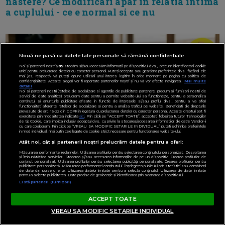
nastere? Ce modificari apar in relatia intima
a cuplului - ce e normal si ce nu
Nouă ne pasă ca datele tale personale să rămână confidențiale
Noi și partenerii noștri
589
stocăm și/sau accesăm informații pe dispozitivul dvs., precum identificatorii cookie
unici pentru prelucrarea datelor cu caracter personal. Puteți accepta sau gestiona preferințele dvs. făcând clic
mai jos, respectiv vă puteți opune utilizării unui interes legitim în orice moment pe pagina cu politica de
confidențialitate. Aceste alegeri vor fi raportate partenerilor noștri și nu vă vor afecta navigarea.
Mai multe
detalii
Noi si partenerii nostri (retelele de socializare si agentiile de publicitate partenere, precum si furnizorii nostri de
servicii de date analitice) prelucram date pentru a permite website-ului sa functioneze, pentru a personaliza
continutul si anunturile publicitare afisate in functie de interesele si/sau profilul dvs., pentru a va oferi
functionalitati aferente retelelor de socializare si pentru a analiza traficul pe website. Beneficiati de drepturile
prevazute de art. 15-22 din GDPR in legatura cu prelucrarea datelor cu caracter personal. Aceste drepturi pot fi
exercitate prin modalitatea indicata
aici
. Prin click pe “ACCEPT TOATE”, acceptati folosirea tuturor Tehnologiilor
de tip Cookie, care implica inclusiv acceptul dvs. cu privire la stocarea/accesarea informatiilor de catre Vendor-ii
cu care colaboram. Prin click pe “VREAU SA MODIFIC SETARILE INDIVIDUAL” puteti schimba preferintele
in mod individual, mai putin cele legate de cookie strict necesare pentru functionarea website-ului.
Atât noi, cât și partenerii noștri prelucrăm datele pentru a oferi:
Măsurarea performanței reclamelor. Utilizarea profilurilor pentru selectarea conținutului personalizat. Dezvoltarea
și îmbunătățirea serviciilor. Stocarea și/sau accesarea informațiilor de pe un dispozitiv. Crearea profilurilor de
conținut personalizat. Utilizarea profilurilor pentru selectarea publicității personalizate. Crearea profilurilor pentru
publicitate personalizată. Măsurarea performanței conținutului. Înțelegerea publicului prin statistici sau combinații
de date din surse diferite. Utilizarea datelor limitate pentru a selecta conținutul. Utilizarea de date limitate
pentru a selecta publicitatea. Date precise de geolocație și identificarea prin scanarea dispozitivului.
Listă parteneri (furnizori)
ACCEPT TOATE
VREAU SA MODIFIC SETARILE INDIVIDUAL
Ce facem cand copilul arunca intentionat