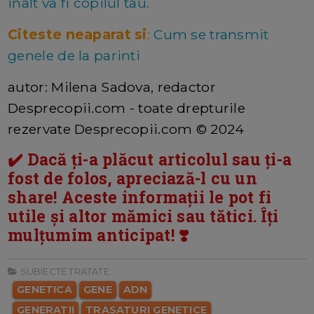
inalt va fi copilul tau.
Citeste neaparat si
:
Cum se transmit
genele de la parinti
autor: Milena Sadova, redactor
Desprecopii.com - toate drepturile
rezervate Desprecopii.com © 2024
✔️ Dacă ți-a plăcut articolul sau ți-a
fost de folos, apreciază-l cu un
share! Aceste informații le pot fi
utile și altor mămici sau tătici. Îți
mulțumim anticipat! ❣️
SUBIECTE TRATATE:
GENETICA
GENE
ADN
GENERATII
TRASATURI GENETICE