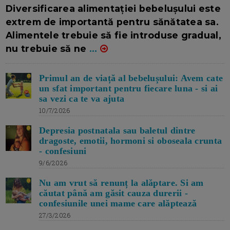
16/7/2026
AUTOR: EDITOR DC.
Diversificarea alimentației bebelușului este
extrem de importantă pentru sănătatea sa.
Alimentele trebuie să fie introduse gradual,
nu trebuie să ne
...
Primul an de viață al bebelușului: Avem cate
un sfat important pentru fiecare luna - si ai
sa vezi ca te va ajuta
10/7/2026
Depresia postnatala sau baletul dintre
dragoste, emotii, hormoni si oboseala crunta
- confesiuni
9/6/2026
Nu am vrut să renunț la alăptare. Si am
căutat până am găsit cauza durerii -
confesiunile unei mame care alăptează
27/3/2026