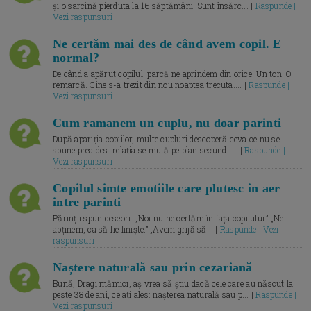
și o sarcină pierduta la 16 săptămâni. Sunt însărc... |
Raspunde |
Vezi raspunsuri
Ne certăm mai des de când avem copil. E
normal?
De când a apărut copilul, parcă ne aprindem din orice. Un ton. O
remarcă. Cine s-a trezit din nou noaptea trecuta.... |
Raspunde |
Vezi raspunsuri
Cum ramanem un cuplu, nu doar parinti
După apariția copiilor, multe cupluri descoperă ceva ce nu se
spune prea des: relația se mută pe plan secund. ... |
Raspunde |
Vezi raspunsuri
Copilul simte emotiile care plutesc in aer
intre parinti
Părinții spun deseori: „Noi nu ne certăm în fața copilului.” „Ne
abținem, ca să fie liniște.” „Avem grijă să... |
Raspunde | Vezi
raspunsuri
Naștere naturală sau prin cezariană
Bună, Dragi mămici, aș vrea să știu dacă cele care au născut la
peste 38 de ani, ce ați ales: nașterea naturală sau p... |
Raspunde |
Vezi raspunsuri