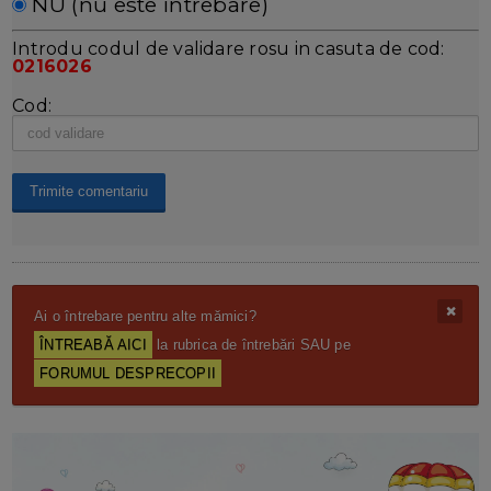
NU (nu este întrebare)
Introdu codul de validare rosu in casuta de cod:
0216026
Cod:
Ai o întrebare pentru alte mămici?
ÎNTREABĂ AICI
la rubrica de întrebări SAU pe
FORUMUL DESPRECOPII