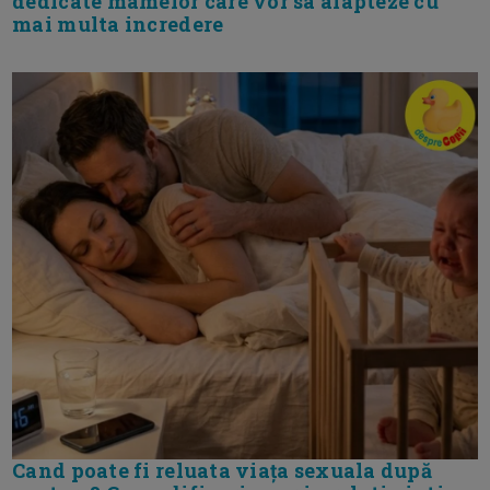
dedicate mamelor care vor sa alapteze cu
mai multa incredere
Cand poate fi reluata viața sexuala după