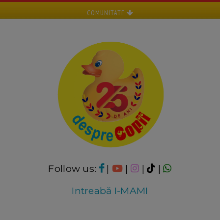
COMUNITATE
Follow us:
|
|
|
|
Intreabă I-MAMI