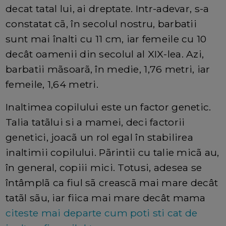
decat tatal lui, ai dreptate. Intr-adevar, s-a
constatat cã, în secolul nostru, barbatii
sunt mai înalti cu 11 cm, iar femeile cu 10
decât oamenii din secolul al XIX-lea. Azi,
barbatii mãsoarã, în medie, 1,76 metri, iar
femeile, 1,64 metri.
Inaltimea copilului este un factor genetic.
Talia tatãlui si a mamei, deci factorii
genetici, joacã un rol egal în stabilirea
inaltimii copilului. Pãrintii cu talie micã au,
în general, copiii mici. Totusi, adesea se
întâmplã ca fiul sã creascã mai mare decât
tatãl sãu, iar fiica mai mare decât mama
citeste mai departe cum poti sti cat de