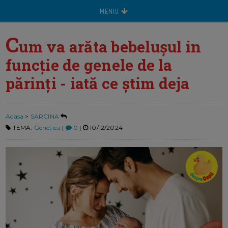
MENIU
C
um va arăta bebelușul in
funcție de genele de la
părinți - iată ce știm deja
Acasa
>
SARCINA
TEMA:
Genetica
|
0
|
10/12/2024