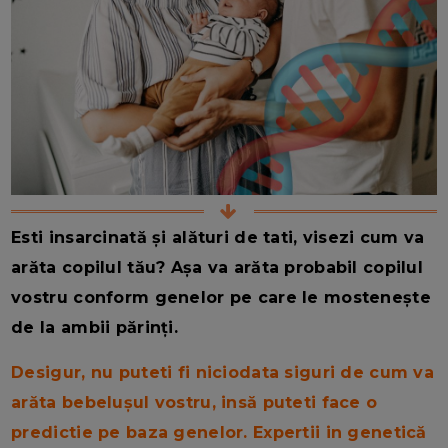
Esti insarcinată și alături de tati, visezi cum va
arăta copilul tău? Așa va arăta probabil copilul
vostru conform genelor pe care le mostenește
de la ambii părinți.
Desigur, nu puteti fi niciodata siguri de cum va
arăta bebelușul vostru, insă puteti face o
predictie pe baza genelor. Expertii in genetică