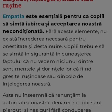
rușine
Empatia
este esențială pentru ca copiii
să simtă iubirea și acceptarea noastră
necondiționată.
Fără aceste elemente, nu
există încrederea necesară pentru
onestitate și destăinuire. Copiii trebuie să
se simtă în siguranță în cunoașterea
faptului că nu vedem niciunul dintre
sentimentele și dorințele lor că fiind
greșite, rușinoase sau dincolo de
înțelegerea noastră.
Asta nu înseamnă că renunțăm la
autoritatea noastră, deoarece copiii sunt
pierduți și nesiguri fără conducerea