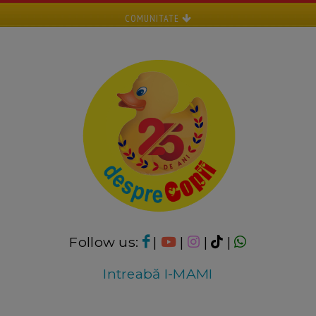
COMUNITATE
Follow us:
|
|
|
|
Intreabă I-MAMI