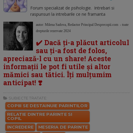
Forum specializat de psihologie. Intrebari si
raspunsuri la intrebarile ce ne framanta
autor: Milena Sadova, Redactor Principal Desprecopii.com - toate
drepturile rezervate 2024
✔️ Dacă ți-a plăcut articolul
sau ți-a fost de folos,
apreciază-l cu un share! Aceste
informații le pot fi utile și altor
mămici sau tătici. Îți mulțumim
anticipat! ❣️
SUBIECTE TRATATE:
COPIII SE DESTAINUIE PARINTILOR
RELATIE DINTRE PARINTE SI
COPIL
INCREDERE
MESERIA DE PARINTE