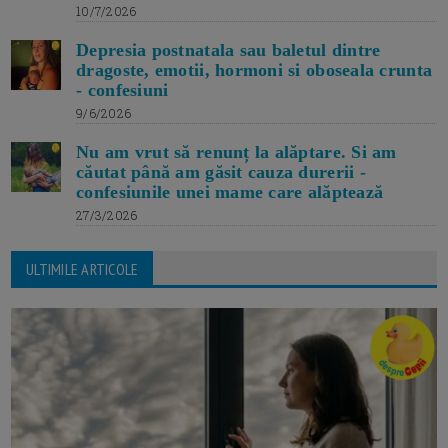
10/7/2026
Depresia postnatala sau baletul dintre
dragoste, emotii, hormoni si oboseala crunta
- confesiuni
9/6/2026
Nu am vrut să renunț la alăptare. Si am
căutat până am găsit cauza durerii -
confesiunile unei mame care alăptează
27/3/2026
ULTIMILE ARTICOLE