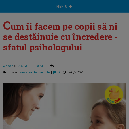
MENIU
C
um îi facem pe copii să ni
se destăinuie cu încredere -
sfatul psihologului
Acasa
>
VIATA DE FAMILIE
TEMA:
Meseria de parinte
|
0
|
18/6/2024