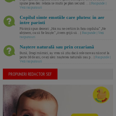
spune prea des: relația se mută pe plan secund. ... |
Raspunde |
Vezi raspunsuri
Copilul simte emotiile care plutesc in aer
intre parinti
Părinții spun deseori: „Noi nu ne certăm în fața copilului.” „Ne
abținem, ca să fie liniște.” „Avem grijă să... |
Raspunde | Vezi
raspunsuri
Naștere naturală sau prin cezariană
Bună, Dragi mămici, aș vrea să știu dacă cele care au născut la
peste 38 de ani, ce ați ales: nașterea naturală sau p... |
Raspunde |
Vezi raspunsuri
PROPUNERI REDACTOR SEF