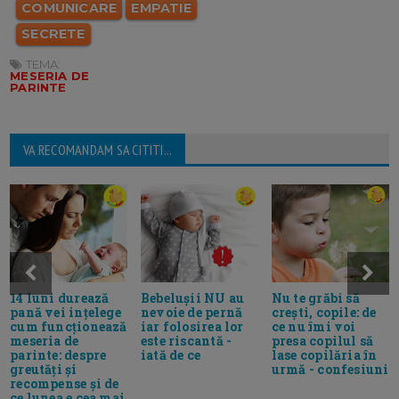
COMUNICARE
EMPATIE
SECRETE
TEMA:
MESERIA DE
PARINTE
VA RECOMANDAM SA CITITI...
Bebelușii NU au
Nu te grăbi să
14 luni durează
nevoie de pernă
crești, copile: de
pană vei ințelege
iar folosirea lor
ce nu îmi voi
cum funcționează
este riscantă -
presa copilul să
meseria de
iată de ce
lase copilăria în
parinte: despre
urmă - confesiuni
greutăți și
recompense și de
ce lunea e cea mai