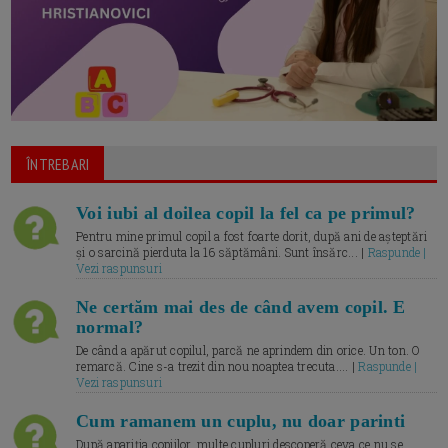
ÎNTREBARI
Voi iubi al doilea copil la fel ca pe primul?
Pentru mine primul copil a fost foarte dorit, după ani de așteptări
și o sarcină pierduta la 16 săptămâni. Sunt însărc... |
Raspunde |
Vezi raspunsuri
Ne certăm mai des de când avem copil. E
normal?
De când a apărut copilul, parcă ne aprindem din orice. Un ton. O
remarcă. Cine s-a trezit din nou noaptea trecuta.... |
Raspunde |
Vezi raspunsuri
Cum ramanem un cuplu, nu doar parinti
După apariția copiilor, multe cupluri descoperă ceva ce nu se