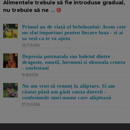
Alimentele trebuie să fie introduse gradual,
nu trebuie să ne
...
Primul an de viață al bebelușului: Avem cate
un sfat important pentru fiecare luna - si ai
sa vezi ca te va ajuta
10/7/2026
Depresia postnatala sau baletul dintre
dragoste, emotii, hormoni si oboseala crunta
- confesiuni
9/6/2026
Nu am vrut să renunț la alăptare. Si am
căutat până am găsit cauza durerii -
confesiunile unei mame care alăptează
27/3/2026