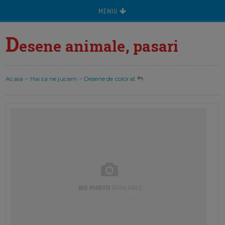
MENIU
D
esene animale, pasari
Acasa
>
Hai sa ne jucam
>
Desene de colorat