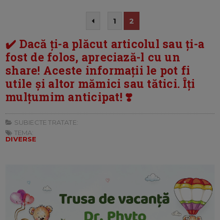
1
2
✔️ Dacă ți-a plăcut articolul sau ți-a
fost de folos, apreciază-l cu un
share! Aceste informații le pot fi
utile și altor mămici sau tătici. Îți
mulțumim anticipat! ❣️
SUBIECTE TRATATE:
TEMA:
DIVERSE