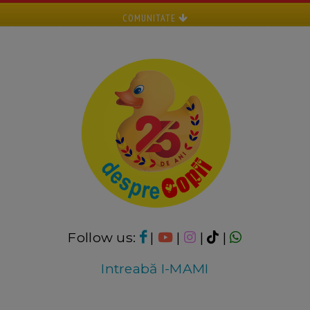
COMUNITATE
Follow us:
|
|
|
|
Intreabă I-MAMI