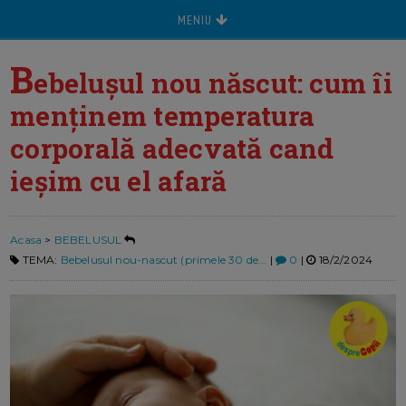
MENIU
B
ebelușul nou născut: cum îi
menținem temperatura
corporală adecvată cand
ieșim cu el afară
Acasa
>
BEBELUSUL
TEMA:
Bebelusul nou-nascut (primele 30 de...
|
0
|
18/2/2024