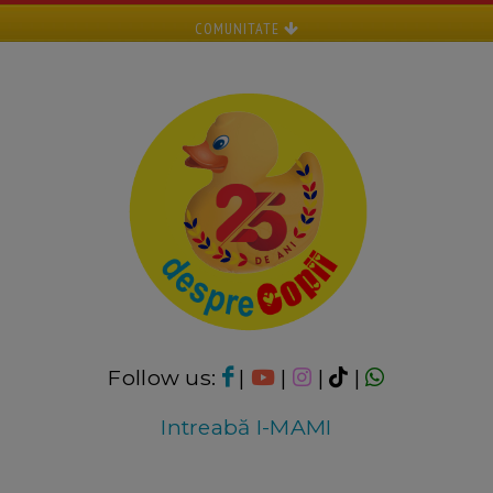
COMUNITATE
Follow us:
|
|
|
|
Intreabă I-MAMI