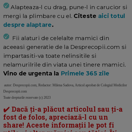
Alapteaza-l cu drag, pune-l in carucior si
mergi la plimbare cu el.
Citeste
aici totul
despre alaptare
.
Fii alaturi de celelalte mamici din
aceeasi generatie de la Desprecopii.com si
impartasiti-va toate nelinsitile si
nelamurilrile din viata unei tinere mamici.
Vino de urgenta la
Primele 365 zile
autor: Desprecopii.com, Redactor: Milena Sadova, Articol aprobat de Colegiul Medicilor
Desprecopii.com
Toate drepturile rezervate (c) 2023
✔️ Dacă ți-a plăcut articolul sau ți-a
fost de folos, apreciază-l cu un
share! Aceste informații le pot fi