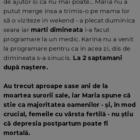
de ajutor si ca nu mai poate... Maria nu a
putut merge insa a trimis-o pe mama lor
să o viziteze in wekend - a plecat duminica
seara iar
marti dimineata
i-a facut
programare la un medic. Karina nu a venit
la programare pentru ca in acea zi, dis de
dimineata s-a sinucis.
La 2 saptamani
după naștere.
Au trecut aproape sase ani de la
moartea surorii sale, iar Maria spune că
stie ca majoritatea oamenilor - și, în mod
crucial, femeile cu vârsta fertilă - nu știu
că depresia postpartum poate fi
mortală.