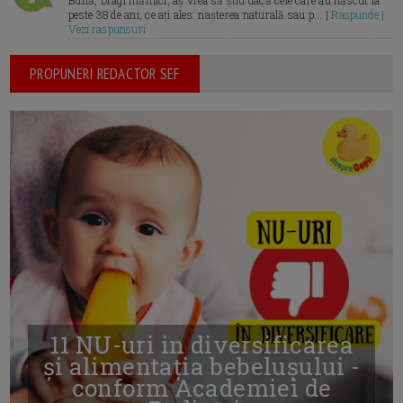
Bună, Dragi mămici, aș vrea să știu dacă cele care au născut la
peste 38 de ani, ce ați ales: nașterea naturală sau p... |
Raspunde |
Vezi raspunsuri
PROPUNERI REDACTOR SEF
11 NU-uri in diversificarea
și alimentația bebelușului -
conform Academiei de