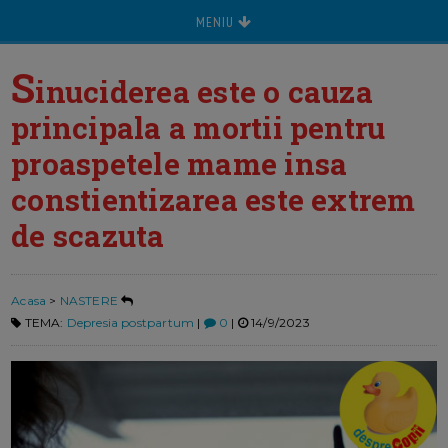
MENIU
S
inuciderea este o cauza
principala a mortii pentru
proaspetele mame insa
constientizarea este extrem
de scazuta
Acasa
>
NASTERE
TEMA:
Depresia postpartum
|
0
|
14/9/2023