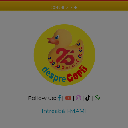
COMUNITATE
Follow us:
|
|
|
|
Intreabă I-MAMI