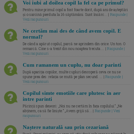
Voi iubi al doilea copil la fel ca pe primul?
Pentru mine primul copil a fost foarte dorit, după ani de așteptări
și o sarcină pierduta la 16 săptămâni. Sunt însărc... |
Raspunde |
Vezi raspunsuri
Ne certăm mai des de când avem copil. E
normal?
De când a apărut copilul, parcă ne aprindem din orice. Un ton. O
remarcă. Cine s-a trezit din nou noaptea trecuta.... |
Raspunde |
Vezi raspunsuri
Cum ramanem un cuplu, nu doar parinti
După apariția copiilor, multe cupluri descoperă ceva ce nu se
spune prea des: relația se mută pe plan secund. ... |
Raspunde |
Vezi raspunsuri
Copilul simte emotiile care plutesc in aer
intre parinti
Părinții spun deseori: „Noi nu ne certăm în fața copilului.” „Ne
abținem, ca să fie liniște.” „Avem grijă să... |
Raspunde | Vezi
raspunsuri
Naștere naturală sau prin cezariană