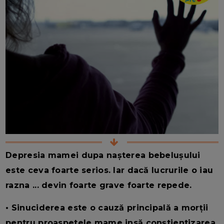
Depresia mamei dupa nașterea bebelușului
este ceva foarte serios. Iar dacă lucrurile o iau
razna ... devin foarte grave foarte repede.
• Sinuciderea este o cauză principală a morții
pentru proaspetele mame insă conștientizarea