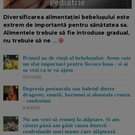
Pediatrie
16/7/2026
AUTOR: EDITOR DC.
Diversificarea alimentației bebelușului este
extrem de importantă pentru sănătatea sa.
Alimentele trebuie să fie introduse gradual,
nu trebuie să ne
...
Primul an de viață al bebelușului: Avem cate
un sfat important pentru fiecare luna - si ai
sa vezi ca te va ajuta
10/7/2026
Depresia postnatala sau baletul dintre
dragoste, emotii, hormoni si oboseala crunta
- confesiuni
9/6/2026
Nu am vrut să renunț la alăptare. Si am
căutat până am găsit cauza durerii -
confesiunile unei mame care alăptează