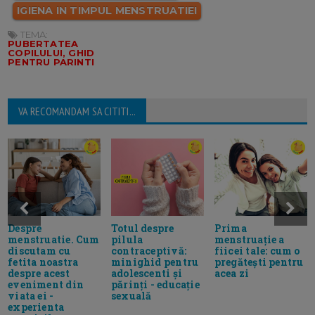
IGIENA IN TIMPUL MENSTRUATIEI
TEMA:
PUBERTATEA
COPILULUI, GHID
PENTRU PARINTI
VA RECOMANDAM SA CITITI...
Despre
Totul despre
Prima
menstruatie. Cum
pilula
menstruație a
discutam cu
contraceptivă:
fiicei tale: cum o
fetita noastra
minighid pentru
pregătești pentru
despre acest
adolescenti și
acea zi
eveniment din
părinți - educație
viata ei -
sexuală
experienta