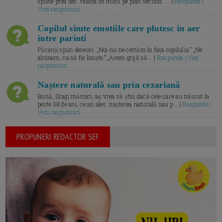
spune prea des: relația se mută pe plan secund. ... |
Raspunde |
Vezi raspunsuri
Copilul simte emotiile care plutesc in aer
intre parinti
Părinții spun deseori: „Noi nu ne certăm în fața copilului.” „Ne
abținem, ca să fie liniște.” „Avem grijă să... |
Raspunde | Vezi
raspunsuri
Naștere naturală sau prin cezariană
Bună, Dragi mămici, aș vrea să știu dacă cele care au născut la
peste 38 de ani, ce ați ales: nașterea naturală sau p... |
Raspunde |
Vezi raspunsuri
PROPUNERI REDACTOR SEF