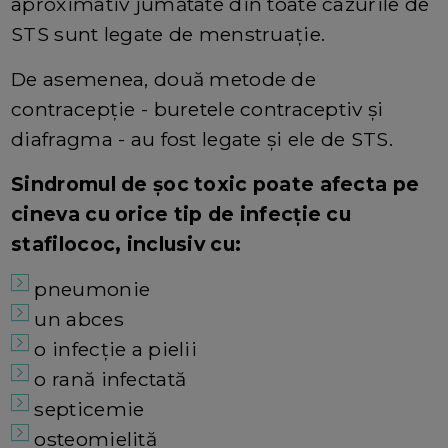
aproximativ jumătate din toate cazurile de
STS sunt legate de menstruație.
De asemenea, două metode de
contracepție - buretele contraceptiv și
diafragma - au fost legate și ele de STS.
Sindromul de șoc toxic poate afecta pe
cineva cu orice tip de infecție cu
stafilococ, inclusiv cu:
pneumonie
un abces
o infecție a pielii
o rană infectată
septicemie
osteomielită