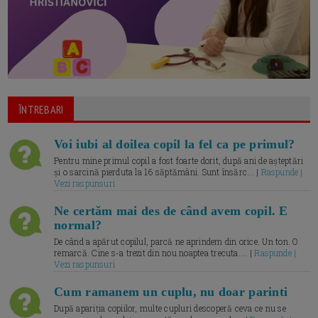
ÎNTREBARI
Voi iubi al doilea copil la fel ca pe primul?
Pentru mine primul copil a fost foarte dorit, după ani de așteptări
și o sarcină pierduta la 16 săptămâni. Sunt însărc... |
Raspunde |
Vezi raspunsuri
Ne certăm mai des de când avem copil. E
normal?
De când a apărut copilul, parcă ne aprindem din orice. Un ton. O
remarcă. Cine s-a trezit din nou noaptea trecuta.... |
Raspunde |
Vezi raspunsuri
Cum ramanem un cuplu, nu doar parinti
După apariția copiilor, multe cupluri descoperă ceva ce nu se