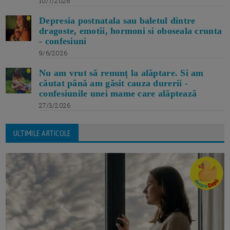
10/7/2026
Depresia postnatala sau baletul dintre
dragoste, emotii, hormoni si oboseala crunta
- confesiuni
9/6/2026
Nu am vrut să renunț la alăptare. Si am
căutat până am găsit cauza durerii -
confesiunile unei mame care alăptează
27/3/2026
ULTIMILE ARTICOLE