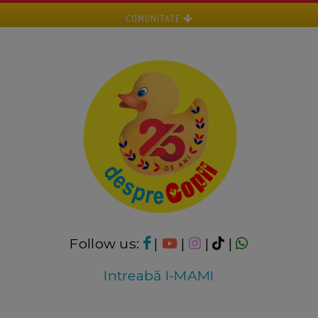
COMUNITATE
Follow us:
|
|
|
|
Intreabă I-MAMI