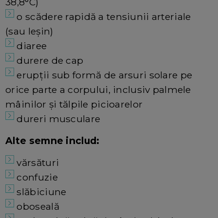
38,8°C)
o scădere rapidă a tensiunii arteriale
(sau leșin)
diaree
durere de cap
erupții sub formă de arsuri solare pe
orice parte a corpului, inclusiv palmele
mâinilor și tălpile picioarelor
dureri musculare
Alte semne includ:
vărsături
confuzie
slăbiciune
oboseală