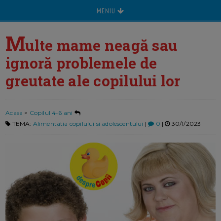
MENIU
M
ulte mame neagă sau
ignoră problemele de
greutate ale copilului lor
Acasa
>
Copilul 4-6 ani
TEMA:
Alimentatia copilului si adolescentului
|
0
|
30/1/2023