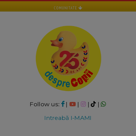
COMUNITATE
Follow us:
|
|
|
|
Intreabă I-MAMI