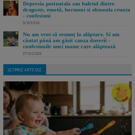
Depresia postnatala sau baletul dintre
dragoste, emotii, hormoni si oboseala crunta
- confesiuni
9/6/2026
Nu am vrut să renunț la alăptare. Si am
căutat până am găsit cauza durerii -
confesiunile unei mame care alăptează
27/3/2026
ULTIMILE ARTICOLE