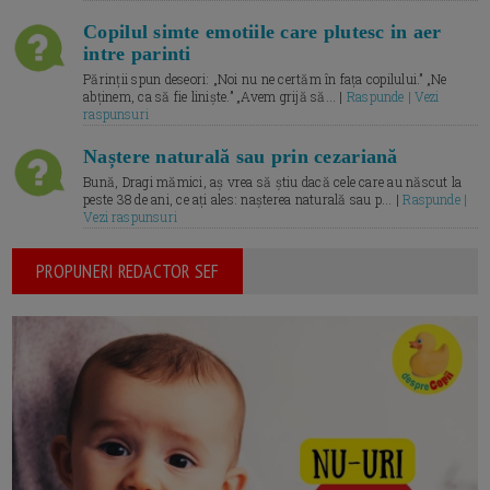
Copilul simte emotiile care plutesc in aer
intre parinti
Părinții spun deseori: „Noi nu ne certăm în fața copilului.” „Ne
abținem, ca să fie liniște.” „Avem grijă să... |
Raspunde | Vezi
raspunsuri
Naștere naturală sau prin cezariană
Bună, Dragi mămici, aș vrea să știu dacă cele care au născut la
peste 38 de ani, ce ați ales: nașterea naturală sau p... |
Raspunde |
Vezi raspunsuri
PROPUNERI REDACTOR SEF