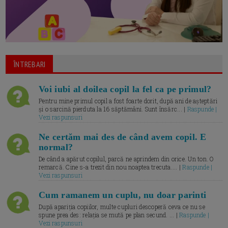
ÎNTREBARI
Voi iubi al doilea copil la fel ca pe primul?
Pentru mine primul copil a fost foarte dorit, după ani de așteptări
și o sarcină pierduta la 16 săptămâni. Sunt însărc... |
Raspunde |
Vezi raspunsuri
Ne certăm mai des de când avem copil. E
normal?
De când a apărut copilul, parcă ne aprindem din orice. Un ton. O
remarcă. Cine s-a trezit din nou noaptea trecuta.... |
Raspunde |
Vezi raspunsuri
Cum ramanem un cuplu, nu doar parinti
După apariția copiilor, multe cupluri descoperă ceva ce nu se
spune prea des: relația se mută pe plan secund. ... |
Raspunde |
Vezi raspunsuri