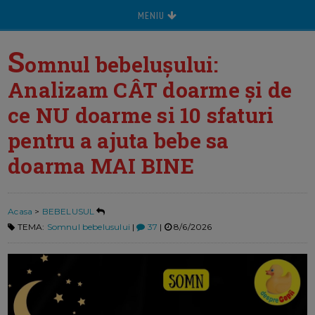
MENIU
S
omnul bebelușului:
Analizam CÂT doarme și de
ce NU doarme si 10 sfaturi
pentru a ajuta bebe sa
doarma MAI BINE
Acasa
>
BEBELUSUL
TEMA:
Somnul bebelusului
|
37
|
8/6/2026