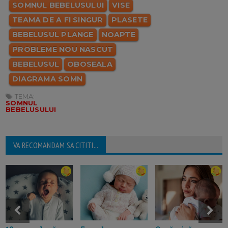
SOMNUL BEBELUSULUI
VISE
TEAMA DE A FI SINGUR
PLASETE
BEBELUSUL PLANGE
NOAPTE
PROBLEME NOU NASCUT
BEBELUSUL
OBOSEALA
DIAGRAMA SOMN
TEMA:
SOMNUL
BEBELUSULUI
VA RECOMANDAM SA CITITI...