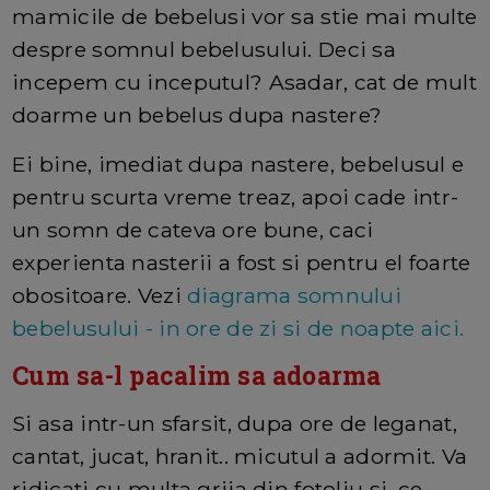
mamicile de bebelusi vor sa stie mai multe
despre somnul bebelusului. Deci sa
incepem cu inceputul? Asadar, cat de mult
doarme un bebelus dupa nastere?
Ei bine, imediat dupa nastere, bebelusul e
pentru scurta vreme treaz, apoi cade intr-
un somn de cateva ore bune, caci
experienta nasterii a fost si pentru el foarte
obositoare. Vezi
diagrama somnului
bebelusului - in ore de zi si de noapte aici.
Cum sa-l pacalim sa adoarma
Si asa intr-un sfarsit, dupa ore de leganat,
cantat, jucat, hranit.. micutul a adormit. Va
ridicati cu multa grija din fotoliu si, ce