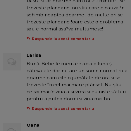
14:30...si iar doarme cam tot 20 minute ...se
trezeste plangand..nu stiu care e cauza !in
schimb noaptea doarme ..de multe ori se
trezeste plangand !oare este o problema
sau e normal asa?va multumesc!
Raspunde la acest comentariu
Larisa
Bună. Bebe le meu are abia o luna și
câteva zile dar nu are un somn normal ziua
doarme cam cite o jumătate de ora și se
trezește în cel mai mare plânset. Nu știu
ce sai mai fc ziua a-și vrea și eu niște sfaturi
pentru a putea dormi și ziua mai bn
Raspunde la acest comentariu
Oana