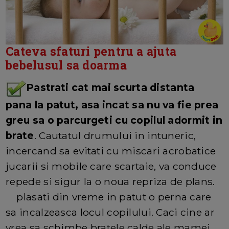
Cateva sfaturi pentru a ajuta
bebelusul sa doarma
Pastrati cat mai scurta distanta
pana la patut, asa incat sa nu va fie prea
greu sa o parcurgeti cu copilul adormit in
brate
. Cautatul drumului in intuneric,
incercand sa evitati cu miscari acrobatice
jucarii si mobile care scartaie, va conduce
repede si sigur la o noua repriza de plans.
plasati din vreme in patut o perna care
sa incalzeasca locul copilului. Caci cine ar
vrea sa schimbe bratele calde ale mamei