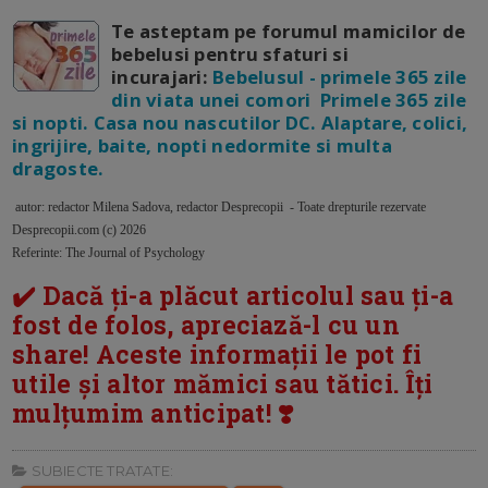
Te asteptam pe forumul mamicilor de
bebelusi pentru sfaturi si
incurajari:
Bebelusul - primele 365 zile
din viata unei comori Primele 365 zile
si nopti. Casa nou nascutilor DC. Alaptare, colici,
ingrijire, baite, nopti nedormite si multa
dragoste.
autor: redactor Milena Sadova, redactor Desprecopii - Toate drepturile rezervate
Desprecopii.com (c) 2026
Referinte: The Journal of Psychology
✔️ Dacă ți-a plăcut articolul sau ți-a
fost de folos, apreciază-l cu un
share! Aceste informații le pot fi
utile și altor mămici sau tătici. Îți
mulțumim anticipat! ❣️
SUBIECTE TRATATE: