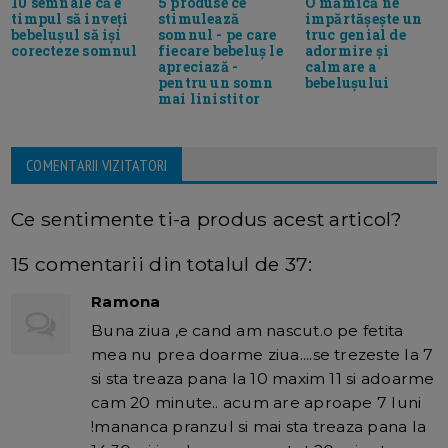
10 semnale că e
5 produse ce
O mămică ne
timpul să inveți
stimulează
impărtășește un
bebelușul să iși
somnul - pe care
truc genial de
corecteze somnul
fiecare bebeluș le
adormire și
apreciază -
calmare a
pentru un somn
bebelușului
mai linistitor
COMENTARII VIZITATORI
Ce sentimente ti-a produs acest articol?
15 comentarii din totalul de 37:
Ramona
Buna ziua ,e cand am nascut.o pe fetita
mea nu prea doarme ziua....se trezeste la 7
si sta treaza pana la 10 maxim 11 si adoarme
cam 20 minute.. acum are aproape 7 luni
!mananca pranzul si mai sta treaza pana la