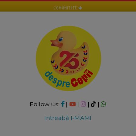
COMUNITATE
Follow us:
|
|
|
|
Intreabă I-MAMI