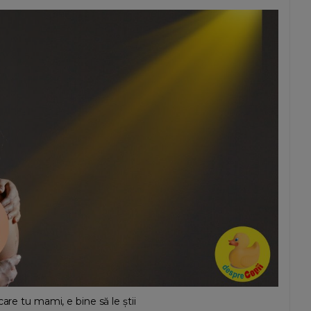
are tu mami, e bine să le știi