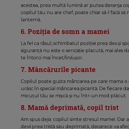
acestea, prea multă lumină ar putea deranja copil
copilul tău nu are chef, poate chiar să-l facă să
lanternă.
6. Poziția de somn a mamei
La fel ca râsul, schimbatul poziției prea des și s
siguranță nu este o senzație placută, mai ales 
te întorci mai încet/lin/ușor.
7. Mâncărurile picante
Copilul poate gusta mâncarea pe care mama o con
urăsc în special mâncarea picantă. De fiecare d
micuțul tău se mișcă și nu într-un mod plăcut.
8. Mamă deprimată, copil trist
Am spus deja: copilul simte stresul mamei. Dar ast
devii prea tristă sau deprimată, deoarece va afect