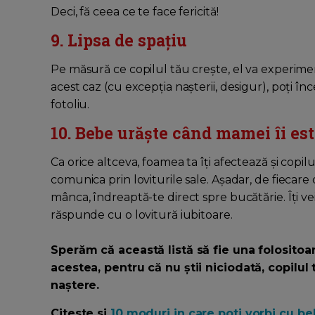
Deci, fă ceea ce te face fericită!
9. Lipsa de spațiu
Pe măsură ce copilul tău crește, el va experimen
acest caz (cu excepția nașterii, desigur), poți înc
fotoliu.
10. Bebe urăște când mamei îi es
Ca orice altceva, foamea ta îți afectează și copil
comunica prin loviturile sale. Așadar, de fiecare 
mânca, îndreaptă-te direct spre bucătărie. Îți ve
răspunde cu o lovitură iubitoare.
Sperăm că această listă să fie una folositoar
acestea, pentru că nu știi niciodată, copilul
naștere.
Citeste si
10 moduri in care poti vorbi cu beb