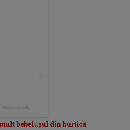
s (@desprecopii)
mult bebelușul din burtică