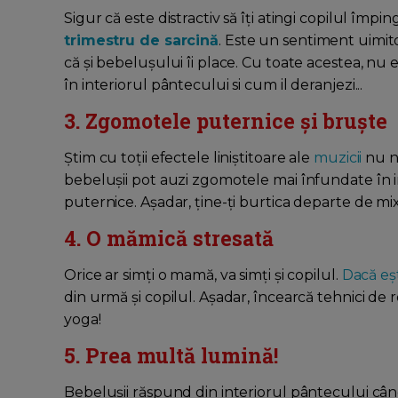
Sigur că este distractiv să îți atingi copilul împ
trimestru de sarcină
. Este un sentiment uimitor
că și bebelușului îi place. Cu toate acestea, nu 
în interiorul pântecului si cum il deranjezi...
3. Zgomotele puternice și bruște
Știm cu toții efectele liniștitoare ale
muzicii
nu n
bebelușii pot auzi zgomotele mai înfundate în i
puternice. Așadar, ține-ți burtica departe de mi
4. O mămică stresată
Orice ar simți o mamă, va simți și copilul.
Dacă eșt
din urmă și copilul. Așadar, încearcă tehnici de 
yoga!
5. Prea multă lumină!
Bebelușii răspund din interiorul pântecului când