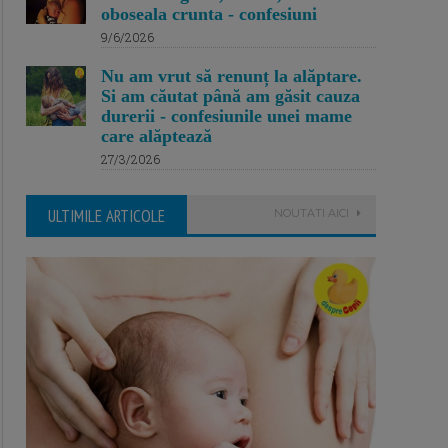
oboseala crunta - confesiuni
9/6/2026
Nu am vrut să renunț la alăptare.
Si am căutat până am găsit cauza
durerii - confesiunile unei mame
care alăptează
27/3/2026
ULTIMILE ARTICOLE
NOUTATI AICI