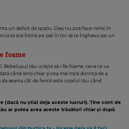
ta un deficit de spațiu. Deși nu poți face nimic în
erca să stai întină pe pat în loc să te înghesui pe un
te foame
ul. Bebelușul tău urăște să-i fie foame, ceva ce va
dată când simți chiar și cea mai mică dorință de a
i da seama cât de fericit este copilul tău când
e (dacă nu știai deja aceste lucruri). Ține cont de
 tău ar putea avea aceste trăsături chiar și după
elusul din burtica ta - incepe deja sa il faci