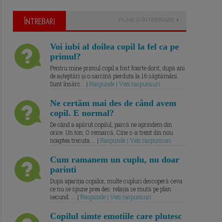
ÎNTREBARI
PUNE O ÎNTREBARE
Voi iubi al doilea copil la fel ca pe
primul?
Pentru mine primul copil a fost foarte dorit, după ani
de așteptări și o sarcină pierduta la 16 săptămâni.
Sunt însărc... |
Raspunde | Vezi raspunsuri
Ne certăm mai des de când avem
copil. E normal?
De când a apărut copilul, parcă ne aprindem din
orice. Un ton. O remarcă. Cine s-a trezit din nou
noaptea trecuta.... |
Raspunde | Vezi raspunsuri
Cum ramanem un cuplu, nu doar
parinti
După apariția copiilor, multe cupluri descoperă ceva
ce nu se spune prea des: relația se mută pe plan
secund. ... |
Raspunde | Vezi raspunsuri
Copilul simte emotiile care plutesc