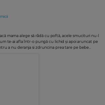
micii
dacă mama alege să râdă cu poftă, acele smucituri nu-l
cum te-ai afla într-o pungă cu lichid și apoi aruncat pe
ntru a nu deranja si zdruncina prea tare pe bebe...