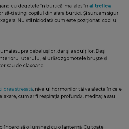
ingând cu degetele în burtică, mai ales în
al treilea
 să-ți atingi copilul din afara burticii. Și suntem siguri
exagera. Nu știi niciodată cum este poziționat copilul
umai asupra bebelușilor, dar și a adulților. Deși
nteriorul uterului, ei urăsc zgomotele bruște și
xer sau de claxoane.
i prea stresată
, nivelul hormonilor tăi va afecta în cele
relaxare, cum ar fi respirația profundă, meditația sau
 încerci să o luminezi cu o lanternă. Cu toate