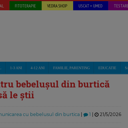
AL
FITOTERAPIE
VEDRA SHOP
USCAT + UMED
TESTARE
L
1-3 ANI
4-12 ANI
FAMILIE, PARENTING
EDUCATIE
S
tru bebelușul din burtică
ă le știi
unicarea cu bebelusul din burtica
|
1
|
21/5/2026