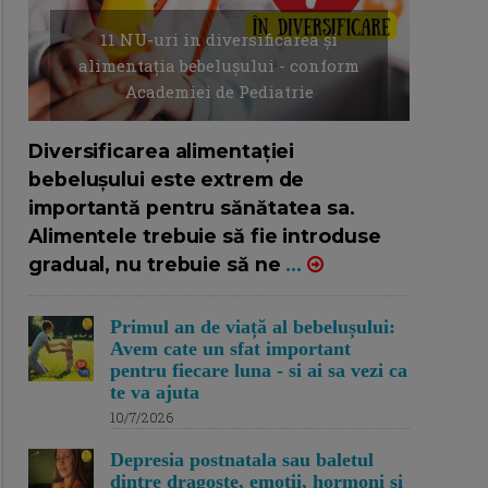
11 NU-uri in diversificarea și
alimentația bebelușului - conform
Academiei de Pediatrie
16/7/2026
AUTOR: EDITOR DC.
Diversificarea alimentației
bebelușului este extrem de
importantă pentru sănătatea sa.
Alimentele trebuie să fie introduse
gradual, nu trebuie să ne
...
Primul an de viață al bebelușului:
Avem cate un sfat important
pentru fiecare luna - si ai sa vezi ca
te va ajuta
10/7/2026
Depresia postnatala sau baletul
dintre dragoste, emotii, hormoni si