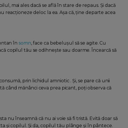
ul, mai ales dacă se află în stare de repaus. Și dacă
 nu reacționeze deloc la ea. Așa că, ține departe acea
pontan în
somn
, face ca bebelușul să se agite. Cu
dacă copilul tău se odihnește sau doarme. Încearcă să
sumă, prin lichidul amniotic . Și, se pare că unii
ată când mănânci ceva prea picant, poți observa că
a nu înseamnă că nu ai voie să fi tristă. Evită doar să
a și copilul. Și da, copilul tău plânge și în pântece.