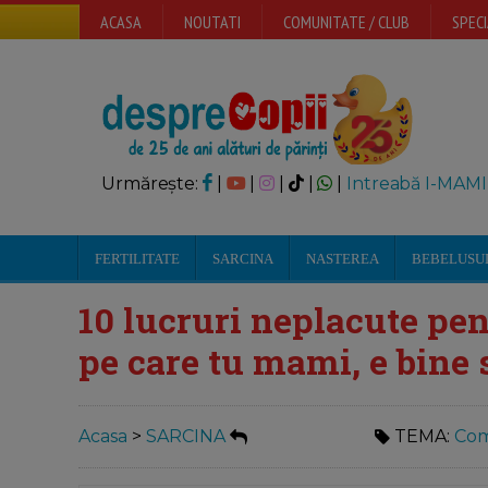
ACASA
NOUTATI
COMUNITATE / CLUB
SPECI
Urmărește:
|
|
|
|
|
Intreabă I-MAMI
FERTILITATE
SARCINA
NASTEREA
BEBELUSU
10 lucruri neplacute pen
pe care tu mami, e bine s
Acasa
>
SARCINA
TEMA:
Com