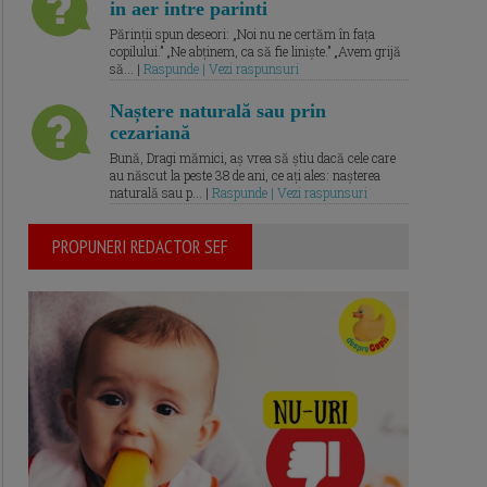
in aer intre parinti
Părinții spun deseori: „Noi nu ne certăm în fața
copilului.” „Ne abținem, ca să fie liniște.” „Avem grijă
să... |
Raspunde | Vezi raspunsuri
Naștere naturală sau prin
cezariană
Bună, Dragi mămici, aș vrea să știu dacă cele care
au născut la peste 38 de ani, ce ați ales: nașterea
naturală sau p... |
Raspunde | Vezi raspunsuri
PROPUNERI REDACTOR SEF