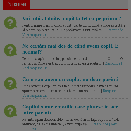
ÎNTREBARI
Voi iubi al doilea copil la fel ca pe primul?
Pentru mine primul copil a fost foarte dorit, după ani de așteptări
și o sarcină pierduta la 16 săptămâni. Sunt însărc... |
Raspunde |
Vezi raspunsuri
Ne certăm mai des de când avem copil. E
normal?
De când a apărut copilul, parcă ne aprindem din orice. Un ton. O
remarcă. Cine s-a trezit din nou noaptea trecuta.... |
Raspunde |
Vezi raspunsuri
Cum ramanem un cuplu, nu doar parinti
După apariția copiilor, multe cupluri descoperă ceva ce nu se
spune prea des: relația se mută pe plan secund. ... |
Raspunde |
Vezi raspunsuri
Copilul simte emotiile care plutesc in aer
intre parinti
Părinții spun deseori: „Noi nu ne certăm în fața copilului.” „Ne
abținem, ca să fie liniște.” „Avem grijă să... |
Raspunde | Vezi
raspunsuri