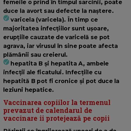
femeile o prind în timpul sarcinii, poate
duce la avort sau defecte la naștere.
varicela (varicela). În timp ce
majoritatea infecțiilor sunt ușoare,
erupțiile cauzate de varicelă se pot
agrava, iar virusul în sine poate afecta
plămânii sau creierul.
hepatita B și hepatita A, ambele
infecții ale ficatului. Infecțiile cu
hepatită B pot fi cronice și pot duce la
leziuni hepatice.
Vaccinarea copiilor la termenul
prevazut de calendarul de
vaccinare ii protejează pe copii
Părinții se îngrijorează uneori de a da