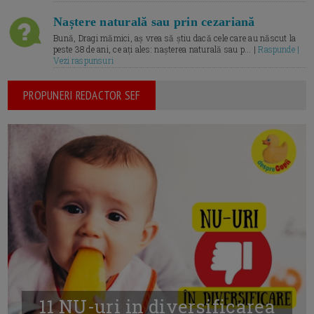
Naștere naturală sau prin cezariană
Bună, Dragi mămici, aș vrea să știu dacă cele care au născut la
peste 38 de ani, ce ați ales: nașterea naturală sau p... |
Raspunde |
Vezi raspunsuri
PROPUNERI REDACTOR SEF
11 NU-uri in diversificarea