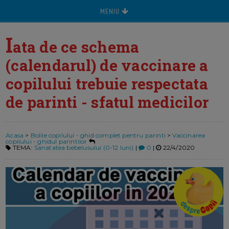
MENIU
I
ata de ce schema
(calendarul) de vaccinare a
copilului trebuie respectata
de parinti - sfatul medicilor
Acasa
>
Bolile copilului - ghid complet pentru parinti
>
Vaccinarea
copilului - ghidul parintilor
TEMA:
Sanatatea bebelusului (0-12 luni)
|
0
|
22/4/2020