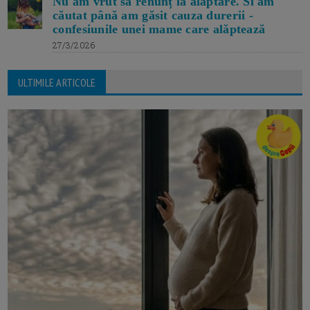
Nu am vrut să renunț la alăptare. Si am
căutat până am găsit cauza durerii -
confesiunile unei mame care alăptează
27/3/2026
ULTIMILE ARTICOLE