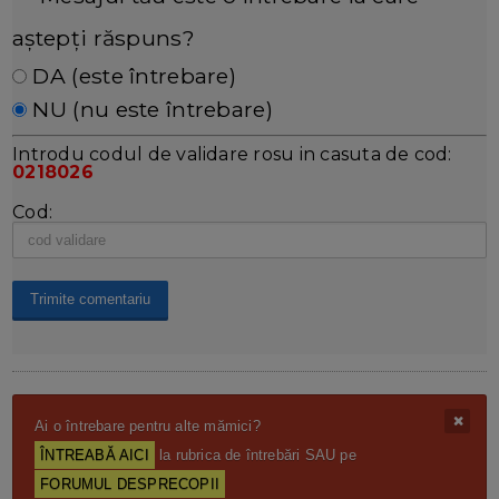
aștepți răspuns?
DA (este întrebare)
NU (nu este întrebare)
Introdu codul de validare rosu in casuta de cod:
0218026
Cod:
Ai o întrebare pentru alte mămici?
ÎNTREABĂ AICI
la rubrica de întrebări SAU pe
FORUMUL DESPRECOPII