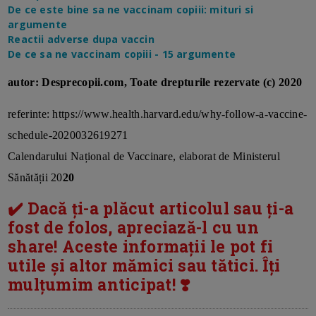
De ce este bine sa ne vaccinam copiii: mituri si
argumente
Reactii adverse dupa vaccin
De ce sa ne vaccinam copiii - 15 argumente
autor: Desprecopii.com, Toate drepturile rezervate (c) 2020
referinte: https://www.health.harvard.edu/why-follow-a-vaccine-
schedule-2020032619271
Calendarului Național de Vaccinare, elaborat de Ministerul
Sănătății 20
20
✔️ Dacă ți-a plăcut articolul sau ți-a
fost de folos, apreciază-l cu un
share! Aceste informații le pot fi
utile și altor mămici sau tătici. Îți
mulțumim anticipat! ❣️