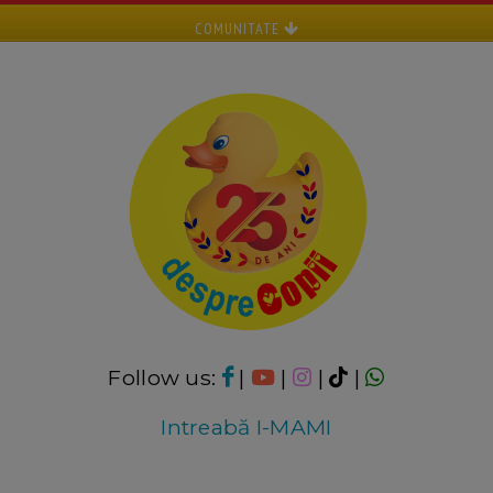
COMUNITATE
Follow us:
|
|
|
|
Intreabă I-MAMI