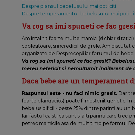
Despre plansul bebelusului mai poti citi
Despre temperamentul bebelusului mai poti cit
Va rog sa imi spuneti ce fac gres
Am intalnit foarte multe mamici (si chiar si tatic
coplesitoare, si incredibil de grele. Am discutat
organizate de Desprecopii iar forumul de bebelus
Va rog sa imi spuneti ce fac gresit? Bebelus
mereu nefericit si nemultumit indiferent de c
Daca bebe are un temperament dific
Raspunsul este - nu faci nimic gresit.
Dar tre
foarte plangacios) poate fi mostenit genetic. In 
bebelus dificil - peste 25% dintre parinti au un 
Iar faptul ca stii ca sunt si alti parinti care trec p
petrec mamicile asa de mult timp pe formul De