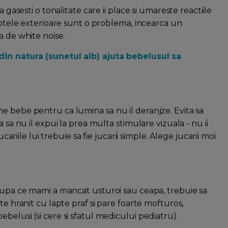
 gasesti o tonalitate care ii place si umareste reactiile
omotele exterioare sunt o problema, incearca un
a de white noise.
din natura (sunetul alb) ajuta bebelusul sa
e bebe pentru ca lumina sa nu il deranjze. Evita sa
 sa nu il expui la prea multa stimulare vizuala - nu ii
cariile lui trebuie sa fie jucarii simple. Alege jucarii moi
 dupa ce mami a mancat usturoi sau ceapa, trebuie sa
e hranit cu lapte praf si pare foarte mofturos,
belusi (si cere si sfatul medicului pediatru).