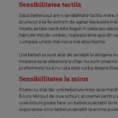
Sensibilitatea tactila
Daca bebelusul are o sensibilitate tactila mare, 
scutecul si sa fie extrem de agitat daca este i
moale, sa tipe cand este bagat in cada sau asezat 
hainute moi de umbac, regleaza bine apa din cad
cumpara unele mai moi si mai absorbante.
Unii bebelusi sunt atat de sensibili la atingere in
incearca sa se elibereze si chiar nu sunt prea i
preferintele lui si nu uita este vorba despre firea l
Sensibillitatea la miros
Poate nu stiai dar unii bebelusi incep sa isi man
8 luni. Mirosul de oua ochiuri, al cremei pentru
unei lotiuni poate face un bebelus sensibil la mi
expunerea unui bebelus sensibil la arome putern