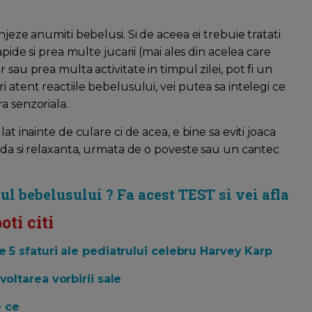
njeze anumiti bebelusi. Si de aceea ei trebuie tratati
apide si prea multe jucarii (mai ales din acelea care
sau prea multa activitate in timpul zilei, pot fi un
 atent reactiile bebelusului, vei putea sa intelegi ce
a senzoriala.
at inainte de culare ci de acea, e bine sa eviti joaca
alda si relaxanta, urmata de o poveste sau un cantec
sul bebelusului ? Fa acest TEST si vei afla
ti citi
 5 sfaturi ale pediatrului celebru Harvey Karp
oltarea vorbirii sale
e ce