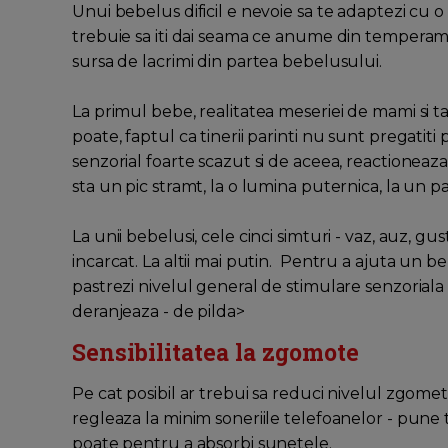
Unui bebelus dificil e nevoie sa te adaptezi cu o s
trebuie sa iti dai seama ce anume din temperam
sursa de lacrimi din partea bebelusului.
La primul bebe, realitatea meseriei de mami si t
poate, faptul ca tinerii parinti nu sunt pregatiti
senzorial foarte scazut si de aceea, reactionea
sta un pic stramt, la o lumina puternica, la un pa
La unii bebelusi, cele cinci simturi - vaz, auz, gust
incarcat. La altii mai putin. Pentru a ajuta un b
pastrezi nivelul general de stimulare senzoriala i
deranjeaza - de pilda>
Sensibilitatea la zgomote
Pe cat posibil ar trebui sa reduci nivelul zgomet
regleaza la minim soneriile telefoanelor - pune 
poate pentru a absorbi sunetele.