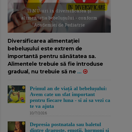
11 NU-uri in diversificarea și
alimentația bebelușului - conform
Academiei de Pediatrie
16/7/2026
AUTOR: EDITOR DC.
Diversificarea alimentației
bebelușului este extrem de
importantă pentru sănătatea sa.
Alimentele trebuie să fie introduse
gradual, nu trebuie să ne
...
Primul an de viață al bebelușului:
Avem cate un sfat important
pentru fiecare luna - si ai sa vezi ca
te va ajuta
10/7/2026
Depresia postnatala sau baletul
dintre dragoste, emotii, hormoni si