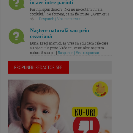
in aer intre parinti
Părinții spun deseori: „Noi nu ne certăm în fața
copilului.” „Ne abținem, ca să fie liniște.” „Avem grijă
să... |
Raspunde | Vezi raspunsuri
Naștere naturală sau prin
cezariană
Bună, Dragi mămici, aș vrea să știu dacă cele care
au născut la peste 38 de ani, ce ați ales: nașterea
naturală sau p... |
Raspunde | Vezi raspunsuri
PROPUNERI REDACTOR SEF