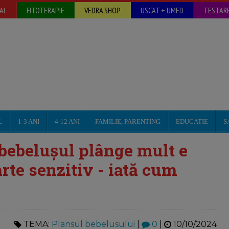
AL
FITOTERAPIE
VEDRA SHOP
USCAT + UMED
TESTARE
L
1-3 ANI
4-12 ANI
FAMILIE, PARENTING
EDUCATIE
S
 bebelușul plânge mult e
arte senzitiv - iată cum
TEMA:
Plansul bebelusului
|
0
|
10/10/2024