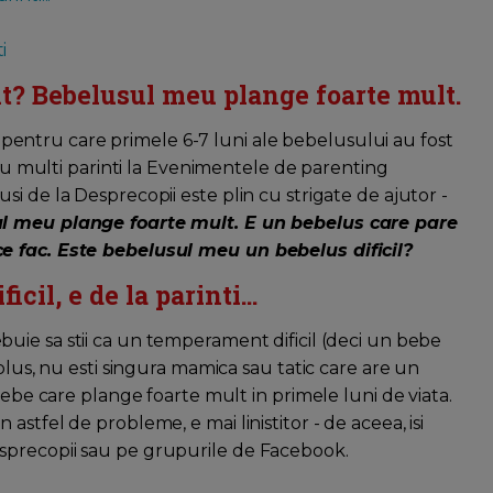
i
it? Bebelusul meu plange foarte mult.
i) pentru care primele 6-7 luni ale bebelusului au fost
 cu multi parinti la Evenimentele de parenting
i de la Desprecopii este plin cu strigate de ajutor -
ul meu plange foarte mult. E un bebelus care pare
e fac. Este bebelusul meu un bebelus dificil?
il, e de la parinti...
buie sa stii ca un temperament dificil (deci un bebe
plus, nu esti singura mamica sau tatic care are un
bebe care plange foarte mult in primele luni de viata.
rin astfel de probleme, e mai linistitor - de aceea, isi
sprecopii sau pe grupurile de Facebook.