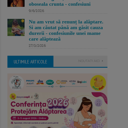
oboseala crunta - confesiuni
9/6/2026
Nu am vrut să renunț la alăptare.
Si am căutat până am găsit cauza
durerii - confesiunile unei mame
care alăptează
27/3/2026
ULTIMILE ARTICOLE
NOUTATI AICI