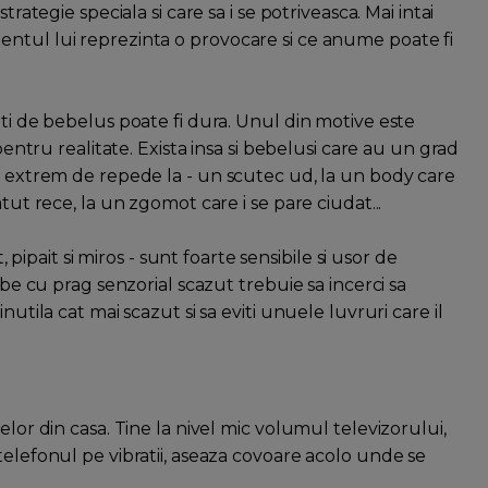
trategie speciala si care sa i se potriveasca. Mai intai
entul lui reprezinta o provocare si ce anume poate fi
ati de bebelus poate fi dura. Unul din motive este
 pentru realitate. Exista insa si bebelusi care au un grad
za extrem de repede la - un scutec ud, la un body care
tut rece, la un zgomot care i se pare ciudat...
, pipait si miros - sunt foarte sensibile si usor de
ebe cu prag senzorial scazut trebuie sa incerci sa
nutila cat mai scazut si sa eviti unuele luvruri care il
elor din casa. Tine la nivel mic volumul televizorului,
telefonul pe vibratii, aseaza covoare acolo unde se