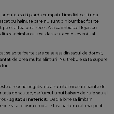
s-ar putea sa isi piarda cumpatul imediat ce isi uda
mbracat cu hainute care nu sunt din bumbac foarte
pe o saltea prea rece... Asa ca imbraca-l lejer, cu
ita si schimba cat mai des scutecele - eventual
cat se agita foarte tare ca sa iasa din sacul de dormit,
ncantati de prea multe alinturi. Nu trebuie sa te supere
ui...
ifeste o reactie negativa la anumite mirosuri inainte de
 iritatia de scutec, parfumul unui balsam de rufe sau al
ros -
agitat si nefericit.
Deci e bine sa limitam
ice si sa folosim produse fara parfum cat mai posibil.