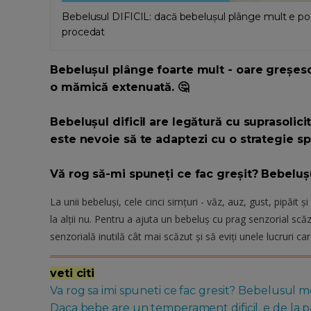
Bebelusul DIFICIL: dacă bebelușul plânge mult e posib
procedat
Bebelușul plânge foarte mult - oare greșesc
o mămică extenuată. 🤔
Bebelușul dificil are legătură cu suprasolicit
este nevoie să te adaptezi cu o strategie spe
Vă rog să-mi spuneți ce fac greșit? Bebeluș
La unii bebeluși, cele cinci simțuri - văz, auz, gust, pipăit 
la alții nu. Pentru a ajuta un bebeluș cu prag senzorial scăz
senzorială inutilă cât mai scăzut și să eviți unele lucruri ca
veti citi
Va rog sa imi spuneti ce fac gresit? Bebelusul 
Daca bebe are un temperament dificil, e de la par