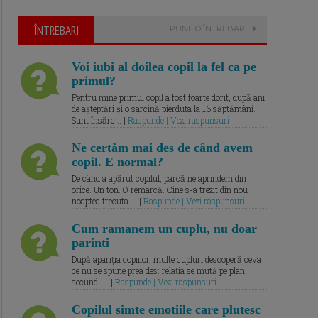
ÎNTREBARI
PUNE O ÎNTREBARE
Voi iubi al doilea copil la fel ca pe
primul?
Pentru mine primul copil a fost foarte dorit, după ani
de așteptări și o sarcină pierduta la 16 săptămâni.
Sunt însărc... |
Raspunde | Vezi raspunsuri
Ne certăm mai des de când avem
copil. E normal?
De când a apărut copilul, parcă ne aprindem din
orice. Un ton. O remarcă. Cine s-a trezit din nou
noaptea trecuta.... |
Raspunde | Vezi raspunsuri
Cum ramanem un cuplu, nu doar
parinti
După apariția copiilor, multe cupluri descoperă ceva
ce nu se spune prea des: relația se mută pe plan
secund. ... |
Raspunde | Vezi raspunsuri
Copilul simte emotiile care plutesc