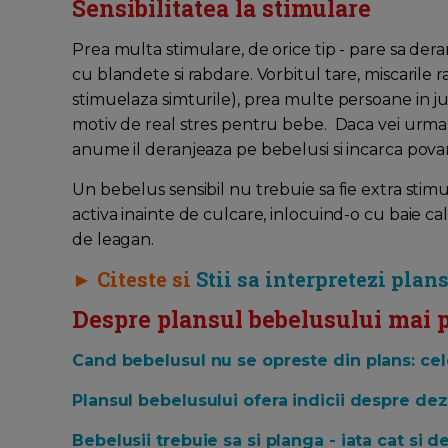
Sensibilitatea la stimulare
Prea multa stimulare, de orice tip - pare sa dera
cu blandete si rabdare. Vorbitul tare, miscarile r
stimuelaza simturile), prea multe persoane in jur 
motiv de real stres pentru bebe. Daca vei urmari
anume il deranjeaza pe bebelusi si incarca povar
Un bebelus sensibil nu trebuie sa fie extra stimul
activa inainte de culcare, inlocuind-o cu baie c
de leagan.
► Citeste si
Stii sa interpretezi plan
Despre plansul bebelusului mai po
Cand bebelusul nu se opreste din plans: cele
Plansul bebelusului ofera indicii despre dezv
Bebelusii trebuie sa si planga - iata cat si d