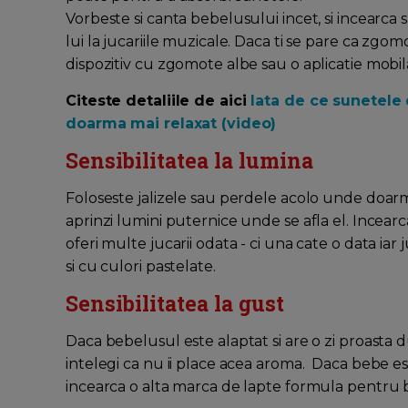
Vorbeste si canta bebelusului incet, si incearca sa
lui la jucariile muzicale. Daca ti se pare ca zg
dispozitiv cu zgomote albe sau o aplicatie mobil
Citeste detaliile de aici
Iata de ce sunetele 
doarma mai relaxat (video)
Sensibilitatea la lumina
Foloseste jalizele sau perdele acolo unde doarm
aprinzi lumini puternice unde se afla el. Incearca
oferi multe jucarii odata - ci una cate o data iar ju
si cu culori pastelate.
Sensibilitatea la gust
Daca bebelusul este alaptat si are o zi proasta
intelegi ca nu ii place acea aroma. Daca bebe est
incearca o alta marca de lapte formula pentru be