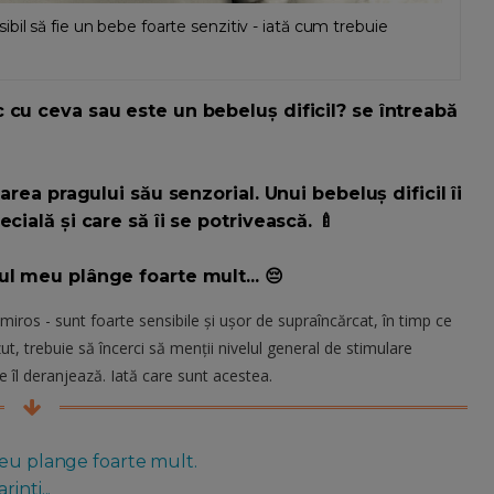
il să fie un bebe foarte senzitiv - iată cum trebuie
 cu ceva sau este un bebeluș dificil? se întreabă
area pragului său senzorial. Unui bebeluș dificil îi
cială și care să îi se potrivească. 🍼
ul meu plânge foarte mult... 😔
și miros - sunt foarte sensibile și ușor de supraîncărcat, în timp ce
ut, trebuie să încerci să menții nivelul general de stimulare
re îl deranjează. Iată care sunt acestea.
meu plange foarte mult.
inti...