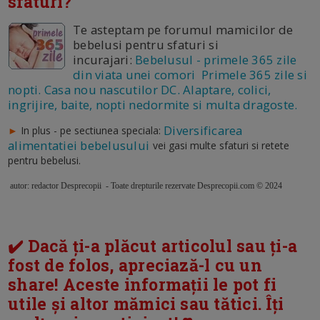
sfaturi?
Te asteptam pe forumul mamicilor de
bebelusi pentru sfaturi si
incurajari:
Bebelusul - primele 365 zile
din viata unei comori Primele 365 zile si
nopti. Casa nou nascutilor DC. Alaptare, colici,
ingrijire, baite, nopti nedormite si multa dragoste.
Diversificarea
►
In plus - pe sectiunea speciala:
alimentatiei bebelusului
vei gasi multe sfaturi si retete
pentru bebelusi.
autor: redactor Desprecopii - Toate drepturile rezervate Desprecopii.com © 2024
✔️ Dacă ți-a plăcut articolul sau ți-a
fost de folos, apreciază-l cu un
share! Aceste informații le pot fi
utile și altor mămici sau tătici. Îți