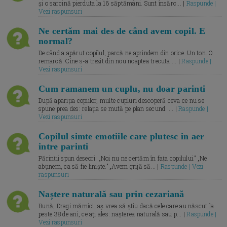
și o sarcină pierduta la 16 săptămâni. Sunt însărc... |
Raspunde |
Vezi raspunsuri
Ne certăm mai des de când avem copil. E
normal?
De când a apărut copilul, parcă ne aprindem din orice. Un ton. O
remarcă. Cine s-a trezit din nou noaptea trecuta.... |
Raspunde |
Vezi raspunsuri
Cum ramanem un cuplu, nu doar parinti
După apariția copiilor, multe cupluri descoperă ceva ce nu se
spune prea des: relația se mută pe plan secund. ... |
Raspunde |
Vezi raspunsuri
Copilul simte emotiile care plutesc in aer
intre parinti
Părinții spun deseori: „Noi nu ne certăm în fața copilului.” „Ne
abținem, ca să fie liniște.” „Avem grijă să... |
Raspunde | Vezi
raspunsuri
Naștere naturală sau prin cezariană
Bună, Dragi mămici, aș vrea să știu dacă cele care au născut la
peste 38 de ani, ce ați ales: nașterea naturală sau p... |
Raspunde |
Vezi raspunsuri