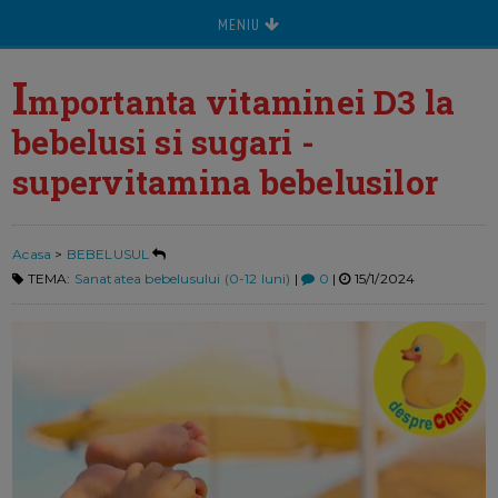
MENIU
I
mportanta vitaminei D3 la
bebelusi si sugari -
supervitamina bebelusilor
Acasa
>
BEBELUSUL
TEMA:
Sanatatea bebelusului (0-12 luni)
|
0
|
15/1/2024