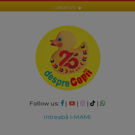
COMUNITATE
Follow us:
|
|
|
|
Intreabă I-MAMI