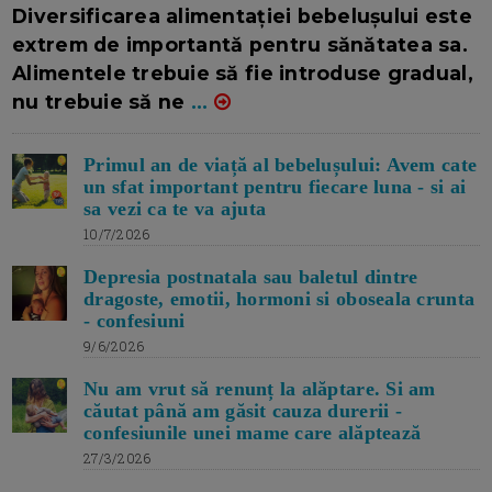
16/7/2026
AUTOR: EDITOR DC.
Diversificarea alimentației bebelușului este
extrem de importantă pentru sănătatea sa.
Alimentele trebuie să fie introduse gradual,
nu trebuie să ne
...
Primul an de viață al bebelușului: Avem cate
un sfat important pentru fiecare luna - si ai
sa vezi ca te va ajuta
10/7/2026
Depresia postnatala sau baletul dintre
dragoste, emotii, hormoni si oboseala crunta
- confesiuni
9/6/2026
Nu am vrut să renunț la alăptare. Si am
căutat până am găsit cauza durerii -
confesiunile unei mame care alăptează
27/3/2026