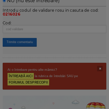
NU (nu este întrebare)
Introdu codul de validare rosu in casuta de cod:
0216026
Cod:
Ai o întrebare pentru alte mămici?
ÎNTREABĂ AICI
la rubrica de întrebări SAU pe
FORUMUL DESPRECOPII