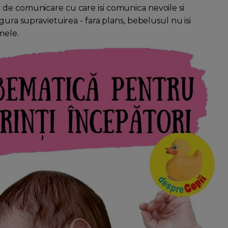
 de comunicare cu care isi comunica nevoile si
gura supravietuirea - fara plans, bebelusul nu isi
mele.