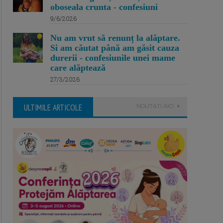
oboseala crunta - confesiuni
9/6/2026
Nu am vrut să renunț la alăptare.
Si am căutat până am găsit cauza
durerii - confesiunile unei mame
care alăptează
27/3/2026
ULTIMILE ARTICOLE
NOUTATI AICI