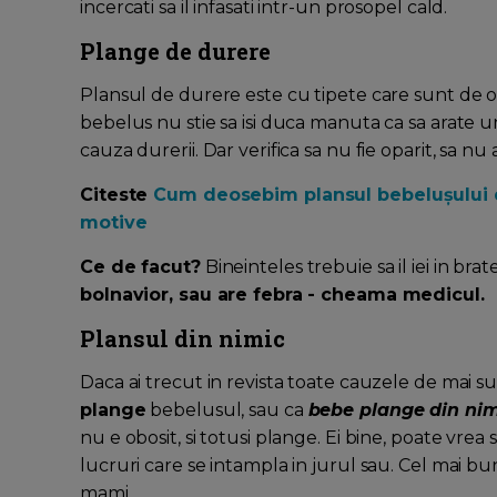
incercati sa il infasati intr-un prosopel cald.
Plange de durere
Plansul de durere este cu tipete care sunt de ob
bebelus nu stie sa isi duca manuta ca sa arate un
cauza durerii. Dar verifica sa nu fie oparit, sa nu
Citeste
Cum deosebim plansul bebelușului di
motive
Ce de facut?
Bineinteles trebuie sa il iei in brate
bolnavior, sau are febra - cheama medicul.
Plansul din nimic
Daca ai trecut in revista toate cauzele de mai sus
plange
bebelusul, sau ca
bebe plange din nimi
nu e obosit, si totusi plange. Ei bine, poate vre
lucruri care se intampla in jurul sau. Cel mai
mami.