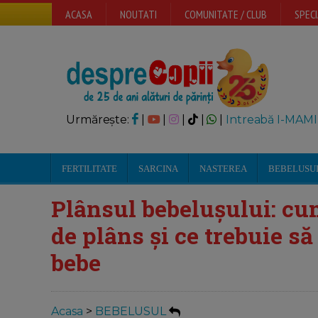
ACASA
NOUTATI
COMUNITATE / CLUB
SPECI
Urmărește:
|
|
|
|
|
Intreabă I-MAMI
FERTILITATE
SARCINA
NASTEREA
BEBELUSU
Plânsul bebelușului: cu
de plâns și ce trebuie s
bebe
Acasa
>
BEBELUSUL