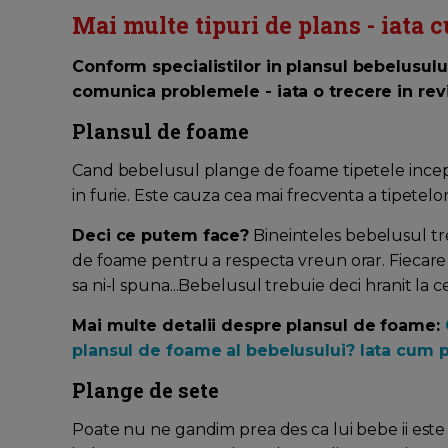
Mai multe tipuri de plans - iata
Conform specialistilor in plansul bebelusului
comunica problemele - iata o trecere in revi
Plansul de foame
Cand bebelusul plange de foame tipetele incep 
in furie. Este cauza cea mai frecventa a tipete
Deci ce putem face?
Bineinteles bebelusul tr
de foame pentru a respecta vreun orar. Fiecare b
sa ni-l spuna...Bebelusul trebuie deci hranit la c
Mai multe detalii despre plansul de foame:
plansul de foame al bebelusului? Iata cum 
Plange de sete
Poate nu ne gandim prea des ca lui bebe ii este