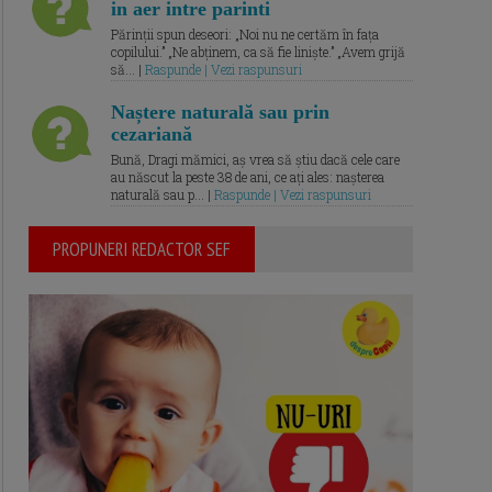
in aer intre parinti
Părinții spun deseori: „Noi nu ne certăm în fața
copilului.” „Ne abținem, ca să fie liniște.” „Avem grijă
să... |
Raspunde | Vezi raspunsuri
Naștere naturală sau prin
cezariană
Bună, Dragi mămici, aș vrea să știu dacă cele care
au născut la peste 38 de ani, ce ați ales: nașterea
naturală sau p... |
Raspunde | Vezi raspunsuri
PROPUNERI REDACTOR SEF