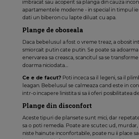
imbracat sau acoperit sa planga din cauza inconf
apartamentele moderne - in special in timpul iern
dati un biberon cu lapte diluat cu apa.
Plange de oboseala
Daca bebelusul a fost o vreme treaz, a obosit i
smiorcait putin cate putin. Se poate sa adoarma
enervarea sa creasca, scancitul sa se transforme 
doarma niciodata....
Ce e de facut?
Poti inceca sa il legeni, sa il pl
leagan. Bebelusul se calmeaza cand este in conta
intr-o incapere linistita si sa ii oferi posibilitatea
Plange din disconfort
Aceste tipuri de plansete sunt mici, dar repetate 
sa o poti remedia. Poate are scutec ud, murdar, e
niste hainute inconfortabile, poate nu ii place s