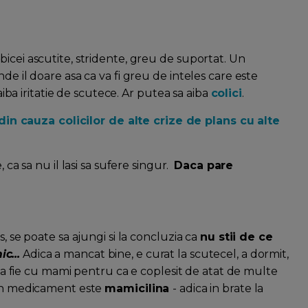
icei ascutite, stridente, greu de suportat. Un
de il doare asa ca va fi greu de inteles care este
 aiba iritatie de scutece. Ar putea sa aiba
colici
.
n cauza colicilor de alte crize de plans cu alte
, ca sa nu il lasi sa sufere singur.
Daca pare
, se poate sa ajungi si la concluzia ca
nu stii de ce
c...
Adica a mancat bine, e curat la scutecel, a dormit,
a sa fie cu mami pentru ca e coplesit de atat de multe
 bun medicament este
mamicilina
- adica in brate la