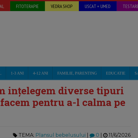
AL
FITOTERAPIE
VEDRA SHOP
USCAT + UMED
TESTARE
L
1-3 ANI
4-12 ANI
FAMILIE, PARENTING
EDUCATIE
S
m ințelegem diverse tipuri
ă facem pentru a-l calma pe
TEMA:
Plansul bebelusului
|
0
|
11/6/2026