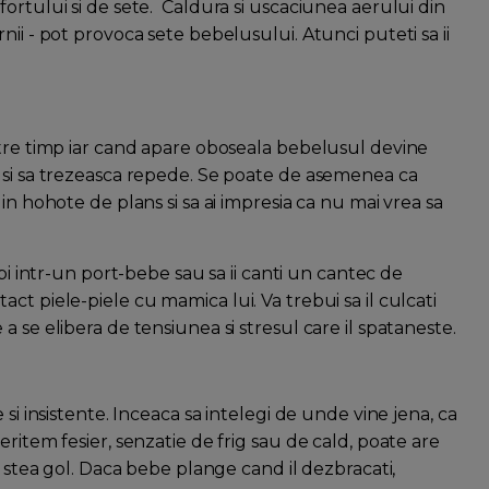
ortului si de sete. Caldura si uscaciunea aerului din
ii - pot provoca sete bebelusului. Atunci puteti sa ii
ntre timp iar cand apare oboseala bebelusul devine
 si sa trezeasca repede. Se poate de asemenea ca
in hohote de plans si sa ai impresia ca nu mai vrea sa
imbi intr-un port-bebe sau sa ii canti un cantec de
ct piele-piele cu mamica lui. Va trebui sa il culcati
 de a se elibera de tensiunea si stresul care il spataneste.
si insistente. Inceaca sa intelegi de unde vine jena, ca
ritem fesier, senzatie de frig sau de cald, poate are
a stea gol. Daca bebe plange cand il dezbracati,