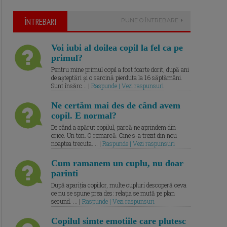
ÎNTREBARI
PUNE O ÎNTREBARE
Voi iubi al doilea copil la fel ca pe
primul?
Pentru mine primul copil a fost foarte dorit, după ani
de așteptări și o sarcină pierduta la 16 săptămâni.
Sunt însărc... |
Raspunde | Vezi raspunsuri
Ne certăm mai des de când avem
copil. E normal?
De când a apărut copilul, parcă ne aprindem din
orice. Un ton. O remarcă. Cine s-a trezit din nou
noaptea trecuta.... |
Raspunde | Vezi raspunsuri
Cum ramanem un cuplu, nu doar
parinti
După apariția copiilor, multe cupluri descoperă ceva
ce nu se spune prea des: relația se mută pe plan
secund. ... |
Raspunde | Vezi raspunsuri
Copilul simte emotiile care plutesc