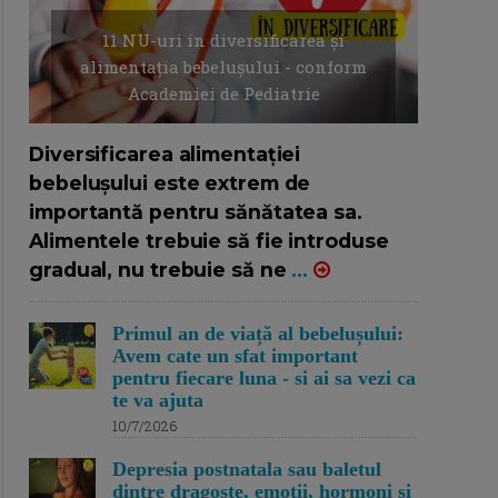
11 NU-uri in diversificarea și
alimentația bebelușului - conform
Academiei de Pediatrie
16/7/2026
AUTOR: EDITOR DC.
Diversificarea alimentației
bebelușului este extrem de
importantă pentru sănătatea sa.
Alimentele trebuie să fie introduse
gradual, nu trebuie să ne
...
Primul an de viață al bebelușului:
Avem cate un sfat important
pentru fiecare luna - si ai sa vezi ca
te va ajuta
10/7/2026
Depresia postnatala sau baletul
dintre dragoste, emotii, hormoni si