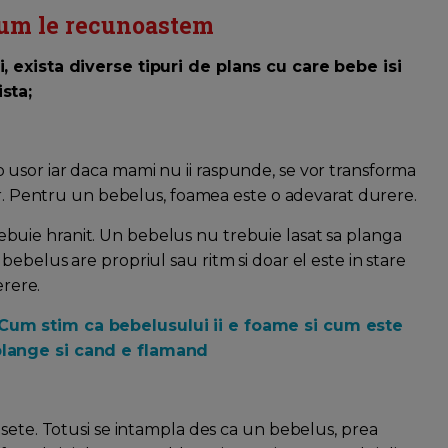
 cum le recunoastem
, exista diverse tipuri de plans cu care bebe isi
sta;
usor iar daca mami nu ii raspunde, se vor transforma
lor. Pentru un bebelus, foamea este o adevarat durere.
ebuie hranit. Un bebelus nu trebuie lasat sa planga
ebelus are propriul sau ritm si doar el este in stare
erere.
Cum stim ca bebelusului ii e foame si cum este
plange si cand e flamand
 sete. Totusi se intampla des ca un bebelus, prea