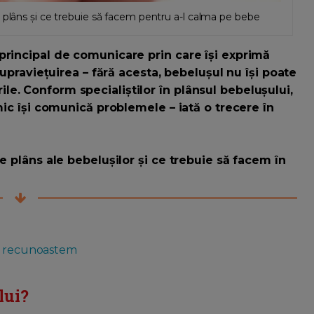
 plâns și ce trebuie să facem pentru a-l calma pe bebe
principal de comunicare prin care își exprimă
supraviețuirea – fără acesta, bebelușul nu își poate
e. Conform specialiștilor în plânsul bebelușului,
mic își comunică problemele – iată o trecere în
e plâns ale bebelușilor și ce trebuie să facem în
le recunoastem
lui?