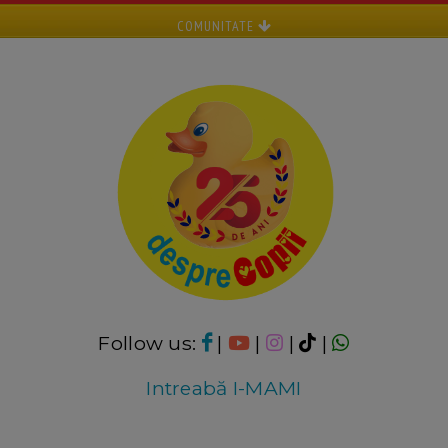
COMUNITATE
Follow us:
|
|
|
|
Intreabă I-MAMI