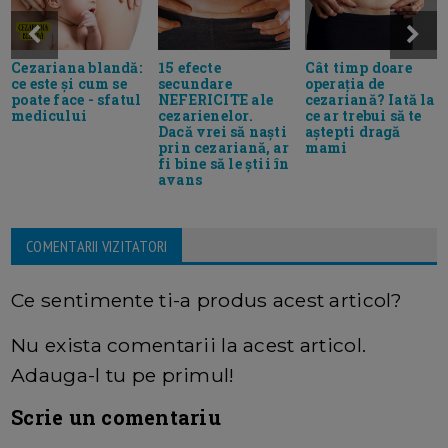
Cezariana blandă:
15 efecte
Cât timp doare
ce este și cum se
secundare
operația de
poate face - sfatul
NEFERICITE ale
cezariană? Iată la
medicului
cezarienelor.
ce ar trebui să te
Dacă vrei să naști
aștepti dragă
prin cezariană, ar
mami
fi bine să le știi în
avans
COMENTARII VIZITATORI
Ce sentimente ti-a produs acest articol?
Nu exista comentarii la acest articol.
Adauga-l tu pe primul!
Scrie un comentariu