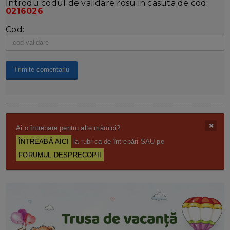
Introdu codul de validare rosu in casuta de cod:
0216026
Cod:
Ai o întrebare pentru alte mămici?
ÎNTREABĂ AICI
la rubrica de întrebări SAU pe
FORUMUL DESPRECOPII