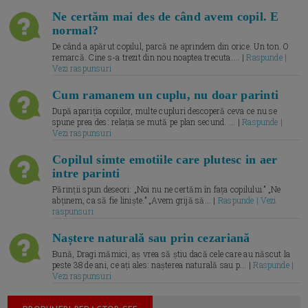
Ne certăm mai des de când avem copil. E
normal?
De când a apărut copilul, parcă ne aprindem din orice. Un ton. O
remarcă. Cine s-a trezit din nou noaptea trecuta.... |
Raspunde |
Vezi raspunsuri
Cum ramanem un cuplu, nu doar parinti
După apariția copiilor, multe cupluri descoperă ceva ce nu se
spune prea des: relația se mută pe plan secund. ... |
Raspunde |
Vezi raspunsuri
Copilul simte emotiile care plutesc in aer
intre parinti
Părinții spun deseori: „Noi nu ne certăm în fața copilului.” „Ne
abținem, ca să fie liniște.” „Avem grijă să... |
Raspunde | Vezi
raspunsuri
Naștere naturală sau prin cezariană
Bună, Dragi mămici, aș vrea să știu dacă cele care au născut la
peste 38 de ani, ce ați ales: nașterea naturală sau p... |
Raspunde |
Vezi raspunsuri