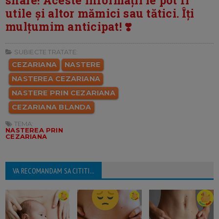
share! Aceste informații le pot fi
utile și altor mămici sau tătici. Îți
mulțumim anticipat! ❣️
SUBIECTE TRATATE:
CEZARIANA
NASTERE
NASTEREA CEZARIANA
NASTERE PRIN CEZARIANA
CEZARIANA BLANDA
TEMA:
NASTEREA PRIN
CEZARIANA
VA RECOMANDAM SA CITITI...