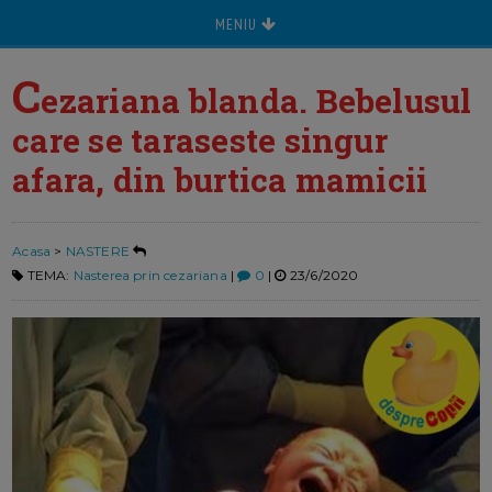
MENIU
C
ezariana blanda. Bebelusul
care se taraseste singur
afara, din burtica mamicii
Acasa
>
NASTERE
TEMA:
Nasterea prin cezariana
|
0
|
23/6/2020