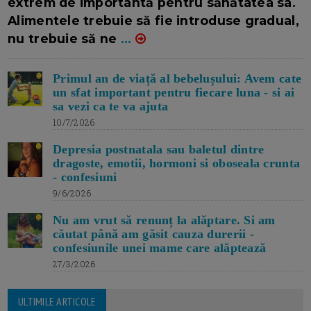
extrem de importantă pentru sănătatea sa.
Alimentele trebuie să fie introduse gradual,
nu trebuie să ne
...
Primul an de viață al bebelușului: Avem cate
un sfat important pentru fiecare luna - si ai
sa vezi ca te va ajuta
10/7/2026
Depresia postnatala sau baletul dintre
dragoste, emotii, hormoni si oboseala crunta
- confesiuni
9/6/2026
Nu am vrut să renunț la alăptare. Si am
căutat până am găsit cauza durerii -
confesiunile unei mame care alăptează
27/3/2026
ULTIMILE ARTICOLE