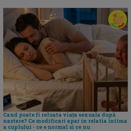
Cand poate fi reluata viața sexuala după
nastere? Ce modificari apar in relatia intima
a cuplului - ce e normal si ce nu