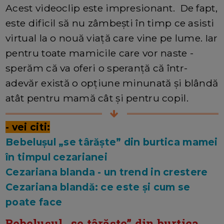
Acest videoclip este impresionant. De fapt,
este dificil să nu zâmbești în timp ce asisti
virtual la o nouă viață care vine pe lume. Iar
pentru toate mamicile care vor naste -
sperăm că va oferi o speranță că într-
adevăr există o opțiune minunată și blândă
atât pentru mamă cât și pentru copil.
- vei citi:
Bebelușul „se târăște” din burtica mamei
în timpul cezarianei
Cezariana blanda - un trend in crestere
Cezariana blandă: ce este și cum se
poate face
Bebelușul „se târăște” din burtica