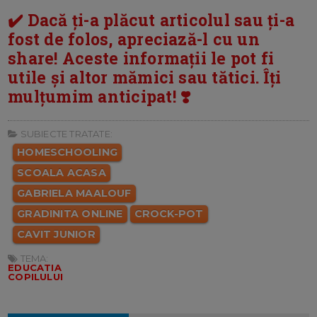
✔️ Dacă ți-a plăcut articolul sau ți-a
fost de folos, apreciază-l cu un
share! Aceste informații le pot fi
utile și altor mămici sau tătici. Îți
mulțumim anticipat! ❣️
SUBIECTE TRATATE:
HOMESCHOOLING
SCOALA ACASA
GABRIELA MAALOUF
GRADINITA ONLINE
CROCK-POT
CAVIT JUNIOR
TEMA:
EDUCATIA
COPILULUI