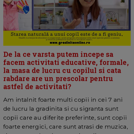
De la ce varsta putem incepe sa
facem activitati educative, formale,
la masa de lucru cu copilul si cata
rabdare are un prescolar pentru
astfel de activitati?
Am intalnit foarte multi copii in cei 7 ani
de lucru la gradinita si cu sigranta sunt
copii care au diferite preferinte, sunt copii
foarte energici, care sunt atrasi de muzica,