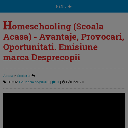
MENIU
H
omeschooling (Scoala
Acasa) - Avantaje, Provocari,
Oportunitati. Emisiune
marca Desprecopii
Acasa
>
Scolarul
TEMA:
Educatia copilului
|
0
|
15/10/2020