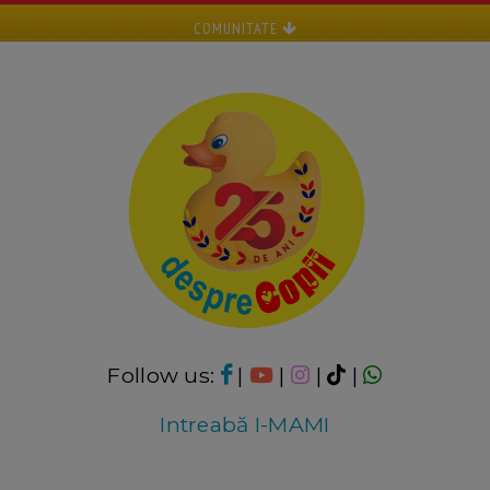
COMUNITATE
Follow us:
|
|
|
|
Intreabă I-MAMI