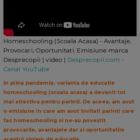
Homeschooling (Scoala Acasa) - Avantaje,
Provocari, Oportunitati. Emisiune marca
Desprecopii | video |
Desprecopii.com -
Canal YouTube
In plina pandemie, varianta de educatie
homeschooling (scoala acasa) a devenit tot
mai atractiva pentru parinti. De aceea, am avut
o emisiune in care am avut invitati parinti care
fac homeschooling si ne-au povestit
provocarile, avantajele dar si oportunitatile
acestui sistem de educatie.