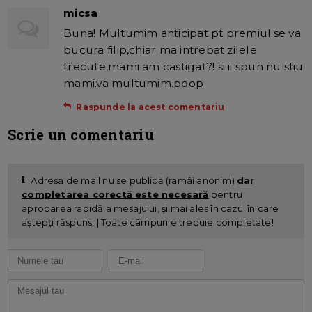
micsa
Buna! Multumim anticipat pt premiul.se va
bucura filip,chiar ma intrebat zilele
trecute,mami am castigat?! si ii spun nu stiu
mami.va multumim.poop
Raspunde la acest comentariu
Scrie un comentariu
Adresa de mail nu se publică (ramâi anonim)
dar
completarea corectă este necesară
pentru
aprobarea rapidă a mesajului, și mai ales în cazul în care
aștepți răspuns. | Toate câmpurile trebuie completate!