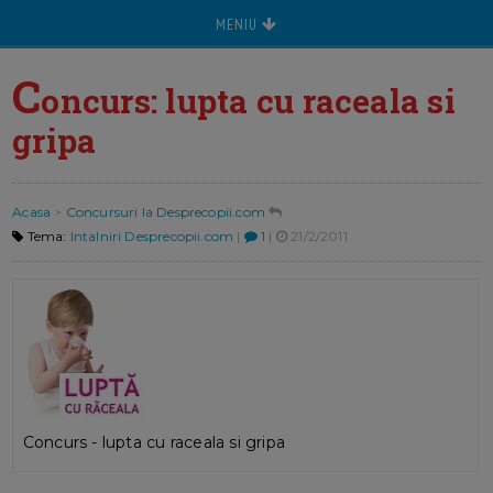
MENIU
C
oncurs: lupta cu raceala si
gripa
Acasa
>
Concursuri la Desprecopii.com
Tema:
Intalniri Desprecopii.com
|
1
|
21/2/2011
Concurs - lupta cu raceala si gripa