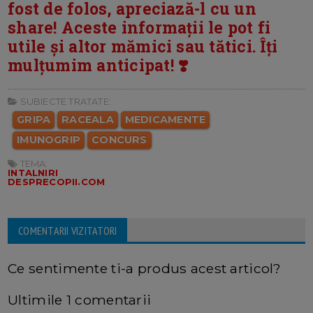
fost de folos, apreciază-l cu un
share! Aceste informații le pot fi
utile și altor mămici sau tătici. Îți
mulțumim anticipat! ❣️
SUBIECTE TRATATE:
GRIPA
RACEALA
MEDICAMENTE
IMUNOGRIP
CONCURS
TEMA:
INTALNIRI
DESPRECOPII.COM
COMENTARII VIZITATORI
Ce sentimente ti-a produs acest articol?
Ultimile 1 comentarii