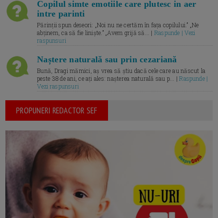
Copilul simte emotiile care plutesc in aer
intre parinti
Părinții spun deseori: „Noi nu ne certăm în fața copilului.” „Ne
abținem, ca să fie liniște.” „Avem grijă să... |
Raspunde | Vezi
raspunsuri
Naștere naturală sau prin cezariană
Bună, Dragi mămici, aș vrea să știu dacă cele care au născut la
peste 38 de ani, ce ați ales: nașterea naturală sau p... |
Raspunde |
Vezi raspunsuri
PROPUNERI REDACTOR SEF