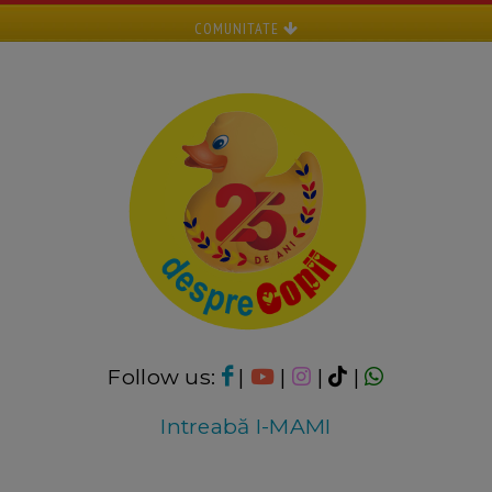
COMUNITATE
Follow us:
|
|
|
|
Intreabă I-MAMI