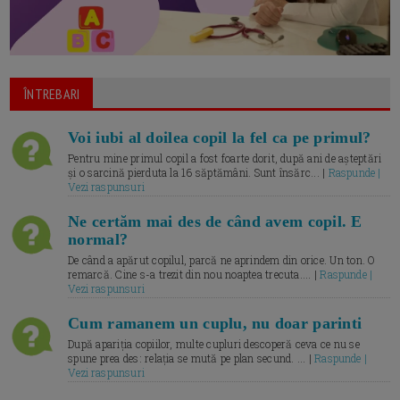
ÎNTREBARI
Voi iubi al doilea copil la fel ca pe primul?
Pentru mine primul copil a fost foarte dorit, după ani de așteptări
și o sarcină pierduta la 16 săptămâni. Sunt însărc... |
Raspunde |
Vezi raspunsuri
Ne certăm mai des de când avem copil. E
normal?
De când a apărut copilul, parcă ne aprindem din orice. Un ton. O
remarcă. Cine s-a trezit din nou noaptea trecuta.... |
Raspunde |
Vezi raspunsuri
Cum ramanem un cuplu, nu doar parinti
După apariția copiilor, multe cupluri descoperă ceva ce nu se
spune prea des: relația se mută pe plan secund. ... |
Raspunde |
Vezi raspunsuri