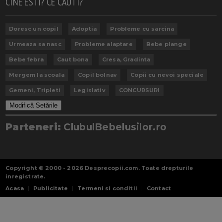
CINE ESTI? CE CAUTI?
Doresc un copil
Adoptia
Probleme cu sarcina
Urmeaza sa nasc
Probleme alaptare
Bebe plange
Bebe febra
Caut bona
Cresa, Gradinta
Mergem la scoala
Copil bolnav
Copii cu nevoi speciale
Gemeni, Tripleti
Legislativ
CONCURSURI
Modifică Setările
Parteneri:
ClubulBebelusilor.ro
Copyright © 2000 - 2026
Desprecopii.com
. Toate drepturile
inregistrate.
Acasa
Publicitate
Termeni si conditii
Contact