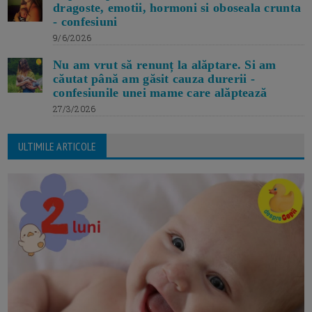
dragoste, emotii, hormoni si oboseala crunta
- confesiuni
9/6/2026
Nu am vrut să renunț la alăptare. Si am
căutat până am găsit cauza durerii -
confesiunile unei mame care alăptează
27/3/2026
ULTIMILE ARTICOLE