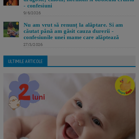
- confesiuni
9/6/2026
Nu am vrut să renunț la alăptare. Si am
căutat până am găsit cauza durerii -
confesiunile unei mame care alăptează
27/3/2026
ULTIMILE ARTICOLE