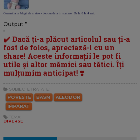
Generatia in blugi de maine - deocamdata in scutece. De la 0 la 4 ani.
Output "
"
✔️ Dacă ți-a plăcut articolul sau ți-a
fost de folos, apreciază-l cu un
share! Aceste informații le pot fi
utile și altor mămici sau tătici. Îți
mulțumim anticipat! ❣️
SUBIECTE TRATATE:
POVESTE
BASM
ALEODOR
IMPARAT
TEMA:
DIVERSE