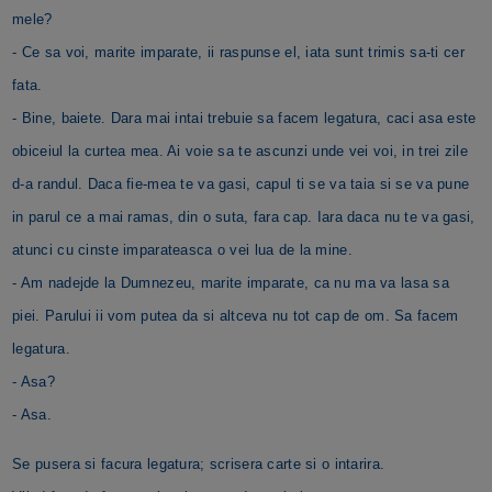
mele?
- Ce sa voi, marite imparate, ii raspunse el, iata sunt trimis sa-ti cer
fata.
- Bine, baiete. Dara mai intai trebuie sa facem legatura, caci asa este
obiceiul la curtea mea. Ai voie sa te ascunzi unde vei voi, in trei zile
d-a randul. Daca fie-mea te va gasi, capul ti se va taia si se va pune
in parul ce a mai ramas, din o suta, fara cap. Iara daca nu te va gasi,
atunci cu cinste imparateasca o vei lua de la mine.
- Am nadejde la Dumnezeu, marite imparate, ca nu ma va lasa sa
piei. Parului ii vom putea da si altceva nu tot cap de om. Sa facem
legatura.
- Asa?
- Asa.
Se pusera si facura legatura; scrisera carte si o intarira.