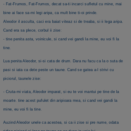
- Fat-Frumos, Fat-Frumos, decat sa-ti incarci sufletul cu mine, mai
bine ai face sa-mi legi aripa, ca mult bine ti-oi prinde.
Aleodor il asculta, caci era baiat viteaz si de treaba, si ii lega aripa.
Cand era sa plece, corbul ii zise:
- tine penita asta, voinicule, si cand vei gandi la mine, eu voi fi la
tine.
Lua penita Aleodor, si-si cata de drum. Dara nu facu ca la o suta de
pasi si iata ca dete peste un taune. Cand se gatea a-l strivi cu
piciorul, taunele zise:
- Cruta-mi viata, Aleodor imparat, si eu te voi mantui pe tine de la
moarte. tine acest pufulet din aripioara mea, si cand vei gandi la
mine, eu voi fi la tine.
Auzind Aleodor unele ca acestea, si ca ii zise si pre nume, odata