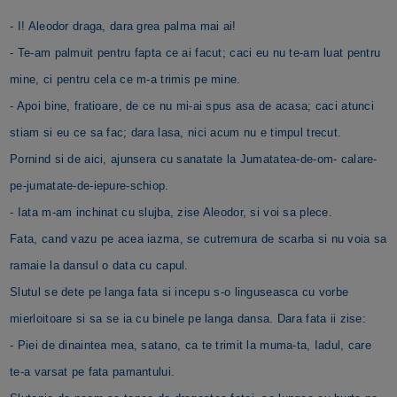
- I! Aleodor draga, dara grea palma mai ai!
- Te-am palmuit pentru fapta ce ai facut; caci eu nu te-am luat pentru
mine, ci pentru cela ce m-a trimis pe mine.
- Apoi bine, fratioare, de ce nu mi-ai spus asa de acasa; caci atunci
stiam si eu ce sa fac; dara lasa, nici acum nu e timpul trecut.
Pornind si de aici, ajunsera cu sanatate la Jumatatea-de-om- calare-
pe-jumatate-de-iepure-schiop.
- Iata m-am inchinat cu slujba, zise Aleodor, si voi sa plece.
Fata, cand vazu pe acea iazma, se cutremura de scarba si nu voia sa
ramaie la dansul o data cu capul.
Slutul se dete pe langa fata si incepu s-o linguseasca cu vorbe
mierloitoare si sa se ia cu binele pe langa dansa. Dara fata ii zise:
- Piei de dinaintea mea, satano, ca te trimit la muma-ta, Iadul, care
te-a varsat pe fata pamantului.