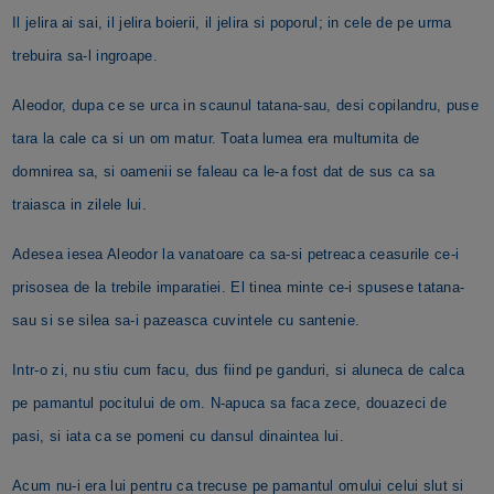
Il jelira ai sai, il jelira boierii, il jelira si poporul; in cele de pe urma
trebuira sa-l ingroape.
Aleodor, dupa ce se urca in scaunul tatana-sau, desi copilandru, puse
tara la cale ca si un om matur. Toata lumea era multumita de
domnirea sa, si oamenii se faleau ca le-a fost dat de sus ca sa
traiasca in zilele lui.
Adesea iesea Aleodor la vanatoare ca sa-si petreaca ceasurile ce-i
prisosea de la trebile imparatiei. El tinea minte ce-i spusese tatana-
sau si se silea sa-i pazeasca cuvintele cu santenie.
Intr-o zi, nu stiu cum facu, dus fiind pe ganduri, si aluneca de calca
pe pamantul pocitului de om. N-apuca sa faca zece, douazeci de
pasi, si iata ca se pomeni cu dansul dinaintea lui.
Acum nu-i era lui pentru ca trecuse pe pamantul omului celui slut si