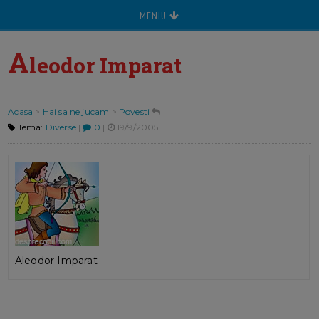
MENIU
A
leodor Imparat
Acasa
>
Hai sa ne jucam
>
Povesti
Tema:
Diverse
|
0
|
19/9/2005
Aleodor Imparat