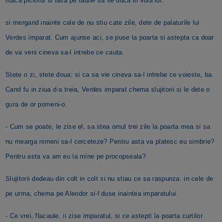
ridica piciorul si lasa pe taune sa se duca in voia lui.
si mergand inainte cale de nu stiu cate zile, dete de palaturile lui
Verdes imparat. Cum ajunse aci, se puse la poarta si astepta ca doar
de va veni cineva sa-l intrebe ce cauta.
Stete o zi, stete doua; si ca sa vie cineva sa-l intrebe ce voieste, ba.
Cand fu in ziua d-a treia, Verdes imparat chema slujitorii si le dete o
gura de or pomeni-o.
- Cum se poate, le zise el, sa stea omul trei zile la poarta mea si sa
nu mearga nimeni sa-l cerceteze? Pentru asta va platesc eu simbrie?
Pentru asta va am eu la mine pe procopseala?
Slujitorii dedeau din colt in colt si nu stiau ce sa raspunza. in cele de
pe urma, chema pe Aleodor si-l duse inaintea imparatului.
- Ce vrei, flacaule, ii zise imparatul, si ce astepti la poarta curtilor