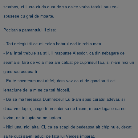
scarbos, ci ii era ciuda cum de sa calce vorba tatalui sau ce-i
spusese cu grai de moarte.
Pocitania pamantului ii zise:
- Toti nelegiuitii ce-mi calca hotarul cad in robia mea.
- Mai intai trebuie sa stii, ii raspunse Aleodor, ca din nebagare de
seama si fara de voia mea am calcat pe cuprinsul tau, si n-am nici un
gand rau asupra-ti.
- Eu te socoteam mai altfel; dara vaz ca ai de gand sa-ti cei
iertaciune de la mine ca toti fricosii.
- Ba sa ma fereasca Dumnezeu! Eu ti-am spus curatul adevar, si
daca vrei lupta, alege-ti: in sabii sa ne taiem, in buzdugane sa ne
lovim, ori in lupta sa ne luptam.
- Nici una, nici alta. Ci, ca sa scapi de pedeapsa alt chip nu e, decat
sa te duci sa-mi aduci pe fata lui Verdes imparat.