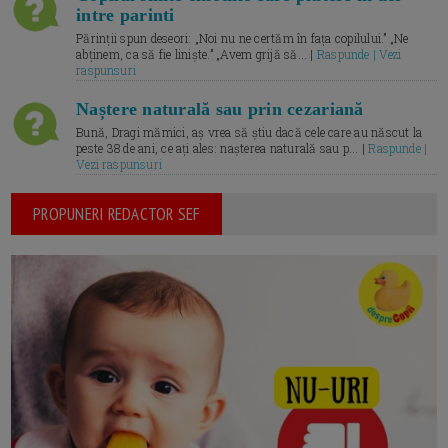
intre parinti
Părinții spun deseori: „Noi nu ne certăm în fața copilului.” „Ne
abținem, ca să fie liniște.” „Avem grijă să... |
Raspunde | Vezi
raspunsuri
Naștere naturală sau prin cezariană
Bună, Dragi mămici, aș vrea să știu dacă cele care au născut la
peste 38 de ani, ce ați ales: nașterea naturală sau p... |
Raspunde |
Vezi raspunsuri
PROPUNERI REDACTOR SEF