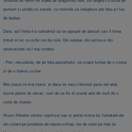
Slutenia de neom se topea de dragostea fetei, se lungea cu burta pe
pamant si umbla cu sosele, cu momele sa induplece pre fata a-l lua
de barbat.
Dara, asi! feritu-l-a santuletul sa se apropie de dansa! caci il tinea
tintuit in loc cu ochii cat de colo. Din satana, din iazma si din
spurcaciune nu-l mai scotea.
- Piei, necuratule, de pe fata pamantului, sa scape lumea de o ciuma
si de o holera ca tine.
Mai starui ce mai starui, si daca se vazu infruntat pana intr-atat,
iazma plesni de necaz, cum de sa fie el ocarat atat de mult de o
cutra de muiere.
Atunci Aleodor intinse coprinsul sau si peste mosia lui Jumatate-de-
om-calare-pe-jumatate-de-iepure-schiop, lua de sotie pe fata lui