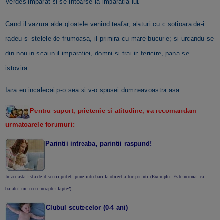
Verdes imparat si se intoarse la imparatia lui.
Cand il vazura alde gloatele venind teafar, alaturi cu o sotioara de-i
radeu si stelele de frumoasa, il primira cu mare bucurie; si urcandu-se
din nou in scaunul imparatiei, domni si trai in fericire, pana se
istovira.
Iara eu incalecai p-o sea si v-o spusei dumneavoastra asa.
Pentru suport, prietenie si atitudine, va recomandam
urmatoarele forumuri:
Parintii intreaba, parintii raspund!
In aceasta lista de discutii puteti pune intrebari la obiect altor parinti (Exemplu: Este normal ca
baiatul meu cere noaptea lapte?)
Clubul scutecelor (0-4 ani)