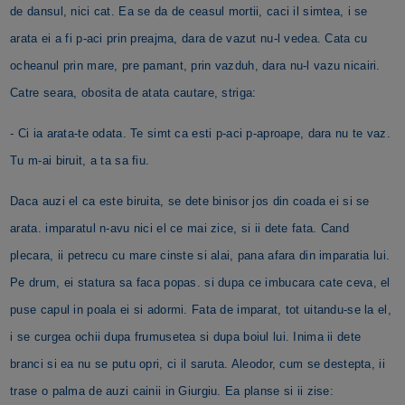
de dansul, nici cat. Ea se da de ceasul mortii, caci il simtea, i se
arata ei a fi p-aci prin preajma, dara de vazut nu-l vedea. Cata cu
ocheanul prin mare, pre pamant, prin vazduh, dara nu-l vazu nicairi.
Catre seara, obosita de atata cautare, striga:
- Ci ia arata-te odata. Te simt ca esti p-aci p-aproape, dara nu te vaz.
Tu m-ai biruit, a ta sa fiu.
Daca auzi el ca este biruita, se dete binisor jos din coada ei si se
arata. imparatul n-avu nici el ce mai zice, si ii dete fata. Cand
plecara, ii petrecu cu mare cinste si alai, pana afara din imparatia lui.
Pe drum, ei statura sa faca popas. si dupa ce imbucara cate ceva, el
puse capul in poala ei si adormi. Fata de imparat, tot uitandu-se la el,
i se curgea ochii dupa frumusetea si dupa boiul lui. Inima ii dete
branci si ea nu se putu opri, ci il saruta. Aleodor, cum se destepta, ii
trase o palma de auzi cainii in Giurgiu. Ea planse si ii zise: