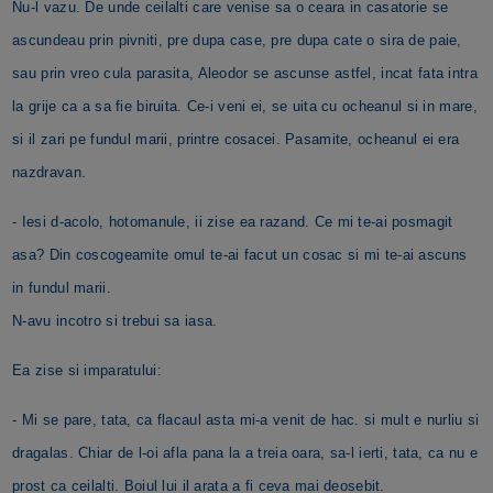
Nu-l vazu. De unde ceilalti care venise sa o ceara in casatorie se
ascundeau prin pivniti, pre dupa case, pre dupa cate o sira de paie,
sau prin vreo cula parasita, Aleodor se ascunse astfel, incat fata intra
la grije ca a sa fie biruita. Ce-i veni ei, se uita cu ocheanul si in mare,
si il zari pe fundul marii, printre cosacei. Pasamite, ocheanul ei era
nazdravan.
- Iesi d-acolo, hotomanule, ii zise ea razand. Ce mi te-ai posmagit
asa? Din coscogeamite omul te-ai facut un cosac si mi te-ai ascuns
in fundul marii.
N-avu incotro si trebui sa iasa.
Ea zise si imparatului:
- Mi se pare, tata, ca flacaul asta mi-a venit de hac. si mult e nurliu si
dragalas. Chiar de l-oi afla pana la a treia oara, sa-l ierti, tata, ca nu e
prost ca ceilalti. Boiul lui il arata a fi ceva mai deosebit.