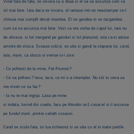
Viind fata de fata, se invoira ca a doua zi el sa se ascunza cum va
sti mai bine. Iara daca se invoira, el ramase intr-un neastampar ce-l
chinuia mai cumplit decat moartea. El se gandea si se razgandea
cum sa se ascunza mai bine. Vezi ca era vorba de capul lui, iara nu
de altceva. si tot mergand pe ganduri si tot planuind, iata ca-si aduse
aminte de stiuca. Scoase solzul, se uita si gandi la stapana lui; cand,
iata, mare, ca stiuca si venise si-i zise:
- Ce poftesti de la mine, Fat-Frumos?
- Ce sa poftesc? Iaca, iaca, ce mi s-a intamplat. Nu stii tu ceva sa
ma inveti ce sa fac?
- Ia nu te mai ingrija. Lasa pe mine.
si indata, lovind din coada, facu pe Aleodor un1 cosacel si il ascunse
pe fundul marii, printre ceilalti cosacei.
Cand se scula fata, isi lua ocheanul si se uita cu el in toate partile.