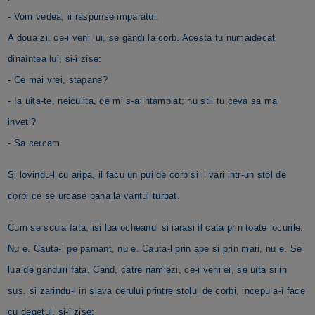
- Vom vedea, ii raspunse imparatul.
A doua zi, ce-i veni lui, se gandi la corb. Acesta fu numaidecat
dinaintea lui, si-i zise:
- Ce mai vrei, stapane?
- Ia uita-te, neiculita, ce mi s-a intamplat; nu stii tu ceva sa ma
inveti?
- Sa cercam.
Si lovindu-l cu aripa, il facu un pui de corb si il vari intr-un stol de
corbi ce se urcase pana la vantul turbat.
Cum se scula fata, isi lua ocheanul si iarasi il cata prin toate locurile.
Nu e. Cauta-l pe pamant, nu e. Cauta-l prin ape si prin mari, nu e. Se
lua de ganduri fata. Cand, catre namiezi, ce-i veni ei, se uita si in
sus. si zarindu-l in slava cerului printre stolul de corbi, incepu a-i face
cu degetul, si-i zise: