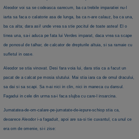
Aleodor voi sa se codeasca oarecum, ba ca trebile imparatiei nu-l
iarta sa faca o calatorie asa de lunga, ba ca n-are calauz, ba ca una,
ba ca alta; dara asi! unde vrea sa stie pocitul de toate astea! El o
tinea una, sa-i aduca pe fata lui Verdes imparat, daca vrea sa scape
de ponosul de talhar, de calcator de drepturile altuia, si sa ramaie cu
sufletul in oase.
Aleodor se stia vinovat. Desi fara voia lui, dara stia ca a facut un
pacat de a calcat pe mosia slutului. Mai stia iara ca de omul dracului,
sa dai si sa scapi. Sa n-ai nici in clin, nici in maneca cu dansul.
Fagadui in cele din urma sa-i faca slujba cu care-l insarcina.
Jumatatea-de-om-calare-pe-jumatate-de-iepure-schiop stia ca,
deoarece Aleodor i-a fagaduit, apoi are sa-si tie cuvantul, ca unul ce
era om de omenie, si-i zise: