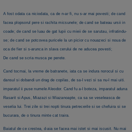
A fost odata ca niciodata, ca de n-ar fi, nu s-ar mai povesti; de cand
facea plopsorul pere si rachita micsunele; de cand se bateau ursii in
coade; de cand se luau de gat lupii cu mieii de se sarutau, infratindu-
se; de cand se potcovea puricele la un picior cu nouazeci si noua de
oca de fier si s-arunca in slava cerului de ne aducea povesti;
De cand se scria musca pe perete.
Cand tocmai, la vreme de batranete, iata ca se indura norocul si cu
dansul si dobandi un drag de copilas, de sa-l vezi si sa nu-l mai uiti.
imparatul ii puse numele Aleodor. Cand fu a-l boteza, imparatul aduna
Rasarit si Apus, Miazazi si Miazanoapte, ca sa se veseleasca de
veselia lui. Trei zile si trei nopti tinura petrecerile si se chefuira si se
bucurara, de o tinura minte cat traira.
Baiatul de ce crestea, d-aia se facea mai istet si mai iscusit. Nu mai