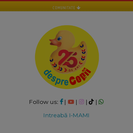
COMUNITATE
Follow us:
|
|
|
|
Intreabă I-MAMI