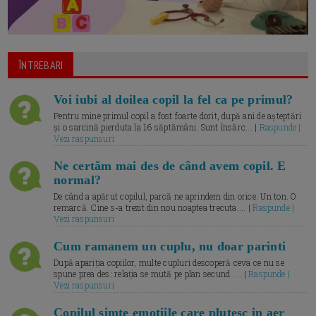
ÎNTREBARI
Voi iubi al doilea copil la fel ca pe primul?
Pentru mine primul copil a fost foarte dorit, după ani de așteptări
și o sarcină pierduta la 16 săptămâni. Sunt însărc... |
Raspunde |
Vezi raspunsuri
Ne certăm mai des de când avem copil. E
normal?
De când a apărut copilul, parcă ne aprindem din orice. Un ton. O
remarcă. Cine s-a trezit din nou noaptea trecuta.... |
Raspunde |
Vezi raspunsuri
Cum ramanem un cuplu, nu doar parinti
După apariția copiilor, multe cupluri descoperă ceva ce nu se
spune prea des: relația se mută pe plan secund. ... |
Raspunde |
Vezi raspunsuri
Copilul simte emotiile care plutesc in aer