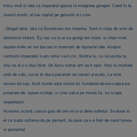
trecu mult si iata ca imparatul ajunse la marginea groapei. Cand fu la
ceasul mortii, el lua copilul pe genuchi si-i zise:
- Dragul tatei, iata ca Dumnezeu ma cheama. Sunt in clipa de a-mi da
obstescul sfarsit. Eu vaz ca tu ai sa ajungi om mare. si chiar mort,
oasele mele se vor bucura in mormant de ispravile tale. Asupra
carmuirii imparatiei n-am nimic sa-ti zic, fiindca tu, cu iscusinta ta,
stiu ca ai s-o duci bine. Un lucru numai am sa-ti spui: Vezi tu muntele
cela de colo, sa nu te duca pacatele sa vanezi p-acolo, ca este
nevoie de cap. Acel munte este mosia lui Jumatate-de-om-calare-pe-
jumatate-de- iepure-schiop; si cine calca pe mosia lui, nu scapa
nepedepsit.
Acestea zicand, casca gura de trei ori si-si dete sufletul. Se duse si
el ca toata suflarea de pe pamant, de pare ca n-a fost de cand lumea
si pamantul.