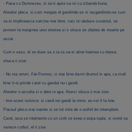
- Pasa cu Dumnezeu, si sa-ti ajute sa vii cu izbanda buna.
Aleodor pleca. si cum mergea el gandindu-se si razgandindu-se cum
sa-si implineasca sarcina mai bine, caci isi daduse cuvantul, se
pomeni la marginea unui elesteu si o stiuca se zbatea de moarte pe
uscat.
Cum o vazu, el se duse sa o ia ca sa-si aline foamea cu dansa.
stiuca ii zise:
- Nu ma omori, Fat-Frumos; ci mai bine da-mi drumul in apa, ca mult
bine ti-oi prinde cand cu gandul nu-i gandi.
Aleodor o asculta si o dete in apa. Atunci stiuca ii mai zise:
- tine acest solzisor, si cand vei gandi la mine, eu voi fi la tine.
Flacaul pleca mai inainte si se tot mira de o astfel de intamplare.
Cand, iaca se intalneste cu un corb ce avea o aripa rupta. si voind sa
vaneze corbul, el ii zise: