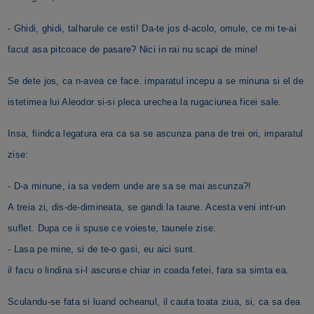
- Ghidi, ghidi, talharule ce esti! Da-te jos d-acolo, omule, ce mi te-ai
facut asa pitcoace de pasare? Nici in rai nu scapi de mine!
Se dete jos, ca n-avea ce face. imparatul incepu a se minuna si el de
istetimea lui Aleodor si-si pleca urechea la rugaciunea ficei sale.
Insa, fiindca legatura era ca sa se ascunza pana de trei ori, imparatul
zise:
- D-a minune, ia sa vedem unde are sa se mai ascunza?!
A treia zi, dis-de-dimineata, se gandi la taune. Acesta veni intr-un
suflet. Dupa ce ii spuse ce voieste, taunele zise:
- Lasa pe mine, si de te-o gasi, eu aici sunt.
il facu o lindina si-l ascunse chiar in coada fetei, fara sa simta ea.
Sculandu-se fata si luand ocheanul, il cauta toata ziua, si, ca sa dea