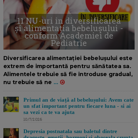
11 NU-uri in diversificarea
și alimentația bebelușului -
conform Academiei de
Pediatrie
16/7/2026
AUTOR: EDITOR DC.
Diversificarea alimentației bebelușului este
extrem de importantă pentru sănătatea sa.
Alimentele trebuie să fie introduse gradual,
nu trebuie să ne
...
Primul an de viață al bebelușului: Avem cate
un sfat important pentru fiecare luna - si ai
sa vezi ca te va ajuta
10/7/2026
Depresia postnatala sau baletul dintre
dragoste, emotii, hormoni si oboseala crunta