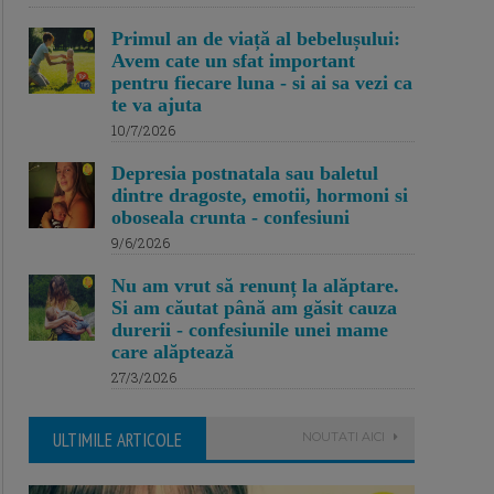
Primul an de viață al bebelușului:
Avem cate un sfat important
pentru fiecare luna - si ai sa vezi ca
te va ajuta
10/7/2026
Depresia postnatala sau baletul
dintre dragoste, emotii, hormoni si
oboseala crunta - confesiuni
9/6/2026
Nu am vrut să renunț la alăptare.
Si am căutat până am găsit cauza
durerii - confesiunile unei mame
care alăptează
27/3/2026
ULTIMILE ARTICOLE
NOUTATI AICI