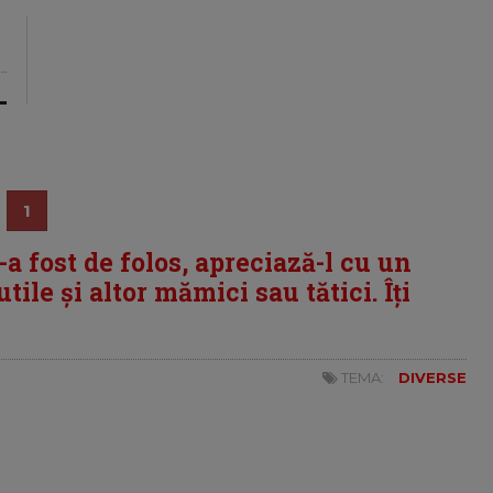
1
i-a fost de folos, apreciază-l cu un
tile și altor mămici sau tătici. Îți
TEMA:
DIVERSE