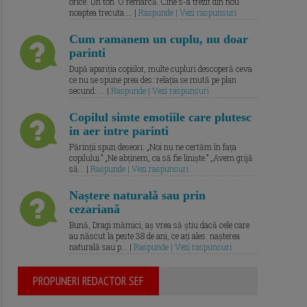
orice. Un ton. O remarcă. Cine s-a trezit din nou
noaptea trecuta.... |
Raspunde | Vezi raspunsuri
Cum ramanem un cuplu, nu doar
parinti
După apariția copiilor, multe cupluri descoperă ceva
ce nu se spune prea des: relația se mută pe plan
secund. ... |
Raspunde | Vezi raspunsuri
Copilul simte emotiile care plutesc
in aer intre parinti
Părinții spun deseori: „Noi nu ne certăm în fața
copilului.” „Ne abținem, ca să fie liniște.” „Avem grijă
să... |
Raspunde | Vezi raspunsuri
Naștere naturală sau prin
cezariană
Bună, Dragi mămici, aș vrea să știu dacă cele care
au născut la peste 38 de ani, ce ați ales: nașterea
naturală sau p... |
Raspunde | Vezi raspunsuri
PROPUNERI REDACTOR SEF