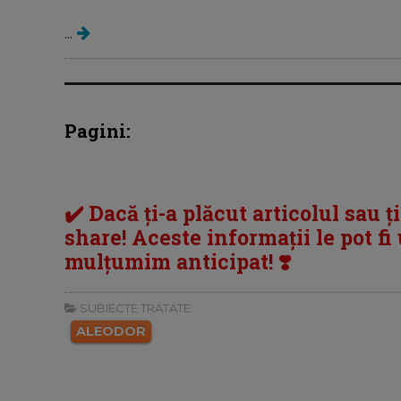
...
Pagini:
✔️ Dacă ți-a plăcut articolul sau ț
share! Aceste informații le pot fi u
mulțumim anticipat! ❣️
SUBIECTE TRATATE:
ALEODOR