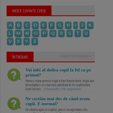
INDEX CUVINTE CHEIE
A
B
C
D
E
F
G
H
I
J
K
L
M
N
O
P
Q
R
S
T
U
V
X
Y
Z
ÎNTREBARI
PUNE O ÎNTREBARE
Voi iubi al doilea copil la fel ca pe
primul?
Pentru mine primul copil a fost foarte dorit, după ani
de așteptări și o sarcină pierduta la 16 săptămâni.
Sunt însărc... |
Raspunde | Vezi raspunsuri
Ne certăm mai des de când avem
copil. E normal?
De când a apărut copilul, parcă ne aprindem din