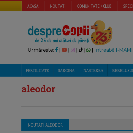
ACASA
NOUTATI
COMUNITATE / CLUB
SPECI
Urmărește:
|
|
|
|
|
Intreabă I-MAMI
FERTILITATE
SARCINA
NASTEREA
BEBELUSU
aleodor
NOUTATI ALEODOR
Aleodor Imparat