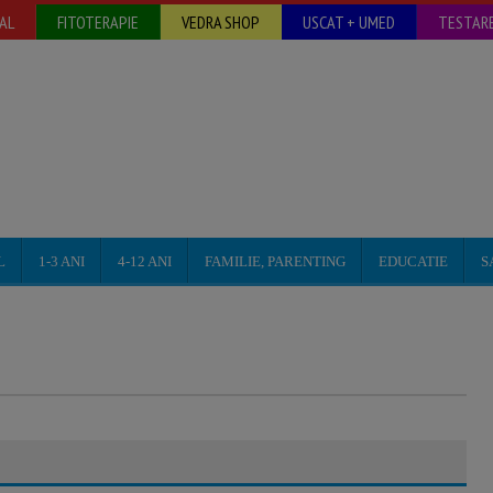
AL
FITOTERAPIE
VEDRA SHOP
USCAT + UMED
TESTARE
L
1-3 ANI
4-12 ANI
FAMILIE, PARENTING
EDUCATIE
S