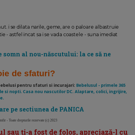
t. i se dilata narile, geme, are o paloare albastruie
tie - astfel incat sa i se vada coastele - suna imediat
 somn al nou-născutului: la ce să ne
ie de sfaturi?
elusi pentru sfaturi si incurajari:
Bebelusul - primele 365
e si nopti. Casa nou nascutilor DC. Alaptare, colici, ingrijire,
e.
bare pe sectiunea de PANICA
ir - Toate drepturile rezervate (c) 2023
ul sau ți-a fost de folos, apreciază-l cu