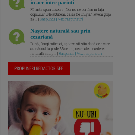
in aer intre parinti
Părinții spun deseori: „Noi nu ne certăm în fața
copilului.” „Ne abținem, ca să fie liniște.” „Avem grijă
să... |
Raspunde | Vezi raspunsuri
Naștere naturală sau prin
cezariană
Bună, Dragi mămici, aș vrea să știu dacă cele care
au născut la peste 38 de ani, ce ați ales: nașterea
naturală sau p... |
Raspunde | Vezi raspunsuri
PROPUNERI REDACTOR SEF