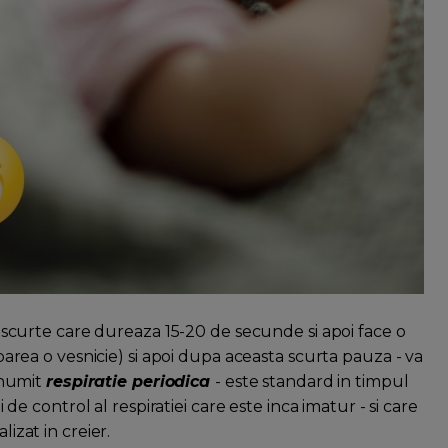
i scurte care dureaza 15-20 de secunde si apoi face o
 parea o vesnicie) si apoi dupa aceasta scurta pauza - va
- numit
respiratie periodica
- este standard in timpul
e control al respiratiei care este inca imatur - si care
lizat in creier.