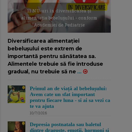
11 NU-uri in diversificarea și
alimentația bebelușului - conform
Academiei de Pediatrie
16/7/2026
AUTOR: EDITOR DC.
Diversificarea alimentației
bebelușului este extrem de
importantă pentru sănătatea sa.
Alimentele trebuie să fie introduse
gradual, nu trebuie să ne
...
Primul an de viață al bebelușului:
Avem cate un sfat important
pentru fiecare luna - si ai sa vezi ca
te va ajuta
10/7/2026
Depresia postnatala sau baletul
dintre dragoste, emotii, hormoni si