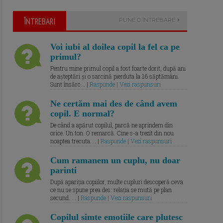
ÎNTREBARI
PUNE O ÎNTREBARE
Voi iubi al doilea copil la fel ca pe
primul?
Pentru mine primul copil a fost foarte dorit, după ani
de așteptări și o sarcină pierduta la 16 săptămâni.
Sunt însărc... |
Raspunde | Vezi raspunsuri
Ne certăm mai des de când avem
copil. E normal?
De când a apărut copilul, parcă ne aprindem din
orice. Un ton. O remarcă. Cine s-a trezit din nou
noaptea trecuta.... |
Raspunde | Vezi raspunsuri
Cum ramanem un cuplu, nu doar
parinti
După apariția copiilor, multe cupluri descoperă ceva
ce nu se spune prea des: relația se mută pe plan
secund. ... |
Raspunde | Vezi raspunsuri
Copilul simte emotiile care plutesc