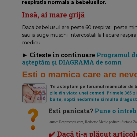
respiratia normala a bebelusilor.
Insă, ai mare grijă
Daca bebelusul are peste 60 respiratii peste minu
sau isi suge muschii intercostali la fiecare respira
medicul.
► Citeste in continuare
Programul de
așteptăm și DIAGRAMA de somn
Esti o mamica care are nevo
Te asteptam pe forumul mamicilor de beb
zile din viata unei comori Primele 365 zil
baite, nopti nedormite si multa dragost
Esti panicata?
Pune o intre
autor: Desprecopii.com, Redactor Medic pediatru Stefana Zamf
✔️ Dacă ți-a plăcut articol