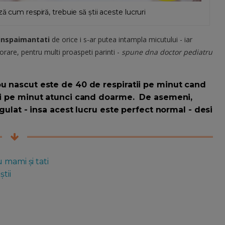
ă cum respiră, trebuie să știi aceste lucruri
inspaimantati
de orice i s-ar putea intampla micutului - iar
orare, pentru multi proaspeti parinti -
spune dna doctor pediatru
ou nascut este de 40 de respiratii pe minut cand
tii pe minut atunci cand doarme. De asemeni,
egulat - insa acest lucru este perfect normal - desi
 mami și tati
tii