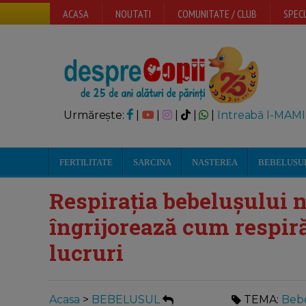
ACASA
NOUTATI
COMUNITATE / CLUB
SPECI
Urmărește:
|
|
|
|
|
Intreabă I-MAMI
FERTILITATE
SARCINA
NASTEREA
BEBELUSU
Respirația bebelușului 
îngrijorează cum respiră,
lucruri
Acasa
>
BEBELUSUL
TEMA:
Bebe