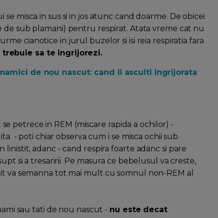
i se misca in sus si in jos atunc cand doarme. De obicei
 de sub plamani) pentru respirat. Atata vreme cat nu
rme cianotice in jurul buzelor si isi reia respiratia fara
 trebuie sa te ingrijorezi.
mamici de nou nascut: cand ii asculti ingrijorata
 petrece in REM (miscare rapida a ochilor) -
ita - poti chiar observa cum i se misca ochii sub
inistit, adanc - cand respira foarte adanc si pare
upt si a tresaririi. Pe masura ce bebelusul va creste,
stit va semanna tot mai mult cu somnul non-REM al
mami sau tati de nou nascut -
nu este decat