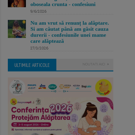
oboseala crunta - confesiuni
9/6/2026
Nu am vrut să renunț la alăptare.
Si am căutat până am găsit cauza
durerii - confesiunile unei mame
care alăptează
27/3/2026
ULTIMILE ARTICOLE
NOUTATI AICI