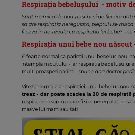
Respirația bebelușului - motiv d
Sunt mamica de nou-nascut si de fiecare dat
sa are respiratia neregulata, pieptul i se misc
fi ceva in ne-regula cu respiratia lui bebe? -
Respirația unui bebe nou născut -
E
foarte normal ca parintii unui bebelus nou-na
intampla micutului - iar respiratia bebelusului 
multi proaspeti parinti -
spune dna doctor pedia
Viteza normala a respiratiei unui bebelus nou 
treaz - dar poate scadea la 20 de respirati
respiratiei in somn poate fi si el neregulat - insa
masive lui mami sau tati.