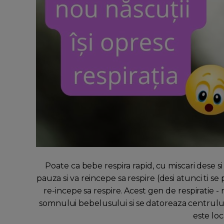
Poate ca bebe respira rapid, cu miscari dese s
pauza si va reincepe sa respire (desi atunci ti se
re-incepe sa respire. Acest gen de respiratie 
somnului bebelusului si se datoreaza centrului d
este loca