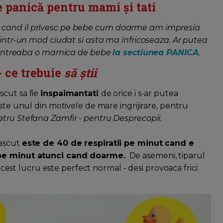
e panică pentru mami și tati
a cand il privesc pe bebe cum doarme am impresia
a intr-un mod ciudat si asta ma infricoseaza. Ar putea
 ne intreaba o mamica de bebe
la sectiunea PANICA
.
 ce trebuie
să știi
scut sa fie
inspaimantati
de orice i s-ar putea
este unul din motivele de mare ingrijirare, pentru
tru Stefana Zamfir - pentru Desprecopii.
nascut
este de 40 de respiratii pe minut cand e
i pe minut atunci cand doarme.
De asemeni, tiparul
 acest lucru este perfect normal - desi provoaca frici