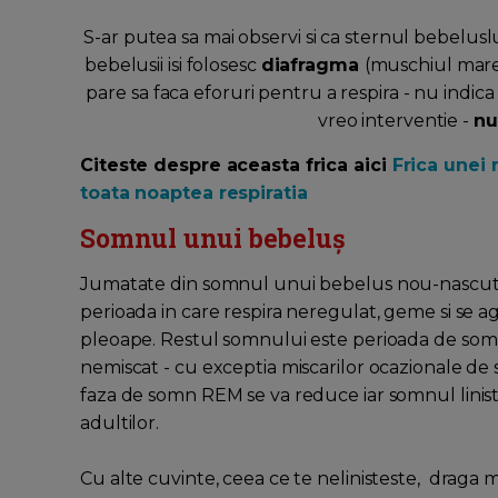
S-ar putea sa mai observi si ca sternul bebeluslu
bebelusii isi folosesc
diafragma
(muschiul mare
pare sa faca eforuri pentru a respira - nu indica u
vreo interventie -
nu
Citeste despre aceasta frica aici
Frica unei 
toata noaptea respiratia
Somnul unui bebeluș
Jumatate din somnul unui bebelus nou-nascut se
perioada in care respira neregulat, geme si se ag
pleoape. Restul somnului este perioada de somn l
nemiscat - cu exceptia miscarilor ocazionale de s
faza de somn REM se va reduce iar somnul lini
adultilor.
Cu alte cuvinte, ceea ce te nelinisteste, draga 