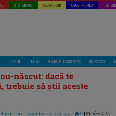
AL
FITOTERAPIE
VEDRA SHOP
USCAT + UMED
TESTARE
L
1-3 ANI
4-12 ANI
FAMILIE, PARENTING
EDUCATIE
S
nou-născut: dacă te
 trebuie să știi aceste
lusul nou-nascut (primele 30 de...
|
0
|
11/3/2023