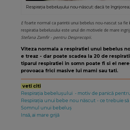
Respirația bebelușului nou-născut: dacă te îngrijoreaz
E
foarte normal ca parintii unui bebelus nou-nascut sa fie
respiratia bebelusului este unul din motivele de mare ingrij
Stefana Zamfir - pentru Desprecopii.
Viteza normala a respiratiei unui bebelus n
e treaz - dar poate scadea la 20 de respira
tiparul respiratiei in somn poate fi si el ner
provoaca frici masive lui mami sau tati.
veti citi
Respirația bebelușului - motiv de panică pentru
Respirația unui bebe nou născut - ce trebuie să ș
Somnul unui bebeluș
Insă, ai mare grijă