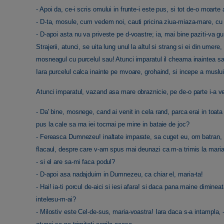
- Apoi da, ce-i scris omului in frunte-i este pus, si tot de-o moart
- D-ta, mosule, cum vedem noi, cauti pricina ziua-miaza-mare, cu l
- D-apoi asta nu va priveste pe d-voastre; ia, mai bine paziti-va g
Strajerii, atunci, se uita lung unul la altul si strang si ei din umere
mosneagul cu purcelul sau! Atunci imparatul il cheama inaintea sa
Iara purcelul calca inainte pe mvoare, grohaind, si incepe a muslui
Atunci imparatul, vazand asa mare obraznicie, pe de-o parte i-a ven
- Da' bine, mosnege, cand ai venit in cela rand, parca erai in toat
pus la cale sa ma iei tocmai pe mine in bataie de joc?
- Fereasca Dumnezeu! inaltate imparate, sa cuget eu, om batran, l
flacaul, despre care v-am spus mai deunazi ca m-a trimis la mari
- si el are sa-mi faca podul?
- D-apoi asa nadajduim in Dumnezeu, ca chiar el, maria-ta!
- Hai! ia-ti porcul de-aici si iesi afara! si daca pana maine diminea
intelesu-m-ai?
- Milostiv este Cel-de-sus, maria-voastra! Iara daca s-a intampla, -