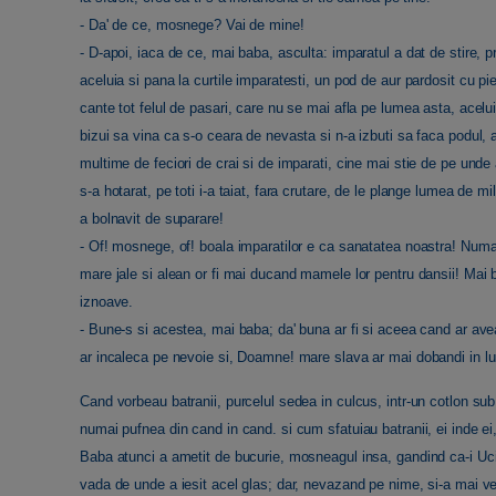
- Da' de ce, mosnege? Vai de mine!
- D-apoi, iaca de ce, mai baba, asculta: imparatul a dat de stire, pri
aceluia si pana la curtile imparatesti, un pod de aur pardosit cu pie
cante tot felul de pasari, care nu se mai afla pe lumea asta, aceluia
bizui sa vina ca s-o ceara de nevasta si n-a izbuti sa faca podul, 
multime de feciori de crai si de imparati, cine mai stie de pe unde a
s-a hotarat, pe toti i-a taiat, fara crutare, de le plange lumea de 
a bolnavit de suparare!
- Of! mosnege, of! boala imparatilor e ca sanatatea noastra! Numai
mare jale si alean or fi mai ducand mamele lor pentru dansii! Mai bi
iznoave.
- Bune-s si acestea, mai baba; da' buna ar fi si aceea cand ar avea
ar incaleca pe nevoie si, Doamne! mare slava ar mai dobandi in l
Cand vorbeau batranii, purcelul sedea in culcus, intr-un cotlon sub v
numai pufnea din cand in cand. si cum sfatuiau batranii, ei inde e
Baba atunci a ametit de bucurie, mosneagul insa, gandind ca-i Uciga-
vada de unde a iesit acel glas; dar, nevazand pe nime, si-a mai veni