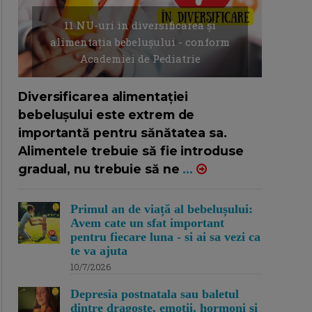
11 NU-uri in diversificarea și
alimentația bebelușului - conform
Academiei de Pediatrie
16/7/2026
AUTOR: EDITOR DC.
Diversificarea alimentației
bebelușului este extrem de
importantă pentru sănătatea sa.
Alimentele trebuie să fie introduse
gradual, nu trebuie să ne
...
Primul an de viață al bebelușului:
Avem cate un sfat important
pentru fiecare luna - si ai sa vezi ca
te va ajuta
10/7/2026
Depresia postnatala sau baletul
dintre dragoste, emotii, hormoni si