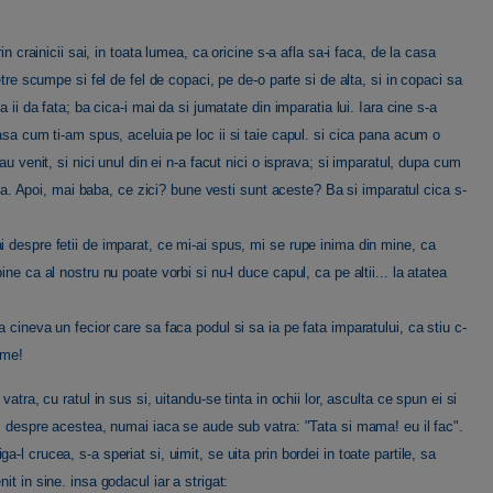
n crainicii sai, in toata lumea, ca oricine s-a afla sa-i faca, de la casa
tre scumpe si fel de fel de copaci, pe de-o parte si de alta, si in copaci sa
 ii da fata; ba cica-i mai da si jumatate din imparatia lui. Iara cine s-a
asa cum ti-am spus, aceluia pe loc ii si taie capul. si cica pana acum o
u venit, si nici unul din ei n-a facut nici o isprava; si imparatul, dupa cum
mila. Apoi, mai baba, ce zici? bune vesti sunt aceste? Ba si imparatul cica s-
 despre fetii de imparat, ce mi-ai spus, mi se rupe inima din mine, ca
ne ca al nostru nu poate vorbi si nu-l duce capul, ca pe altii... la atatea
 cineva un fecior care sa faca podul si sa ia pe fata imparatului, ca stiu c-
ume!
atra, cu ratul in sus si, uitandu-se tinta in ochii lor, asculta ce spun ei si
i, despre acestea, numai iaca se aude sub vatra: "Tata si mama! eu il fac".
l crucea, s-a speriat si, uimit, se uita prin bordei in toate partile, sa
t in sine. insa godacul iar a strigat: