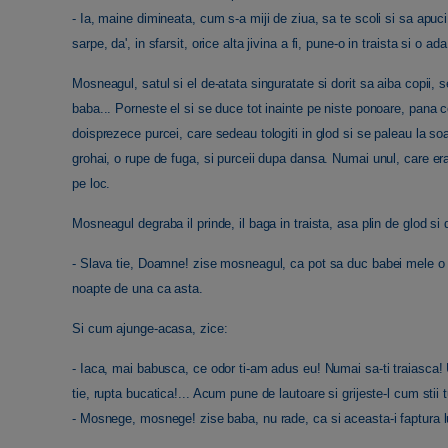
- Ia, maine dimineata, cum s-a miji de ziua, sa te scoli si sa apuci in
sarpe, da', in sfarsit, orice alta jivina a fi, pune-o in traista si o
Mosneagul, satul si el de-atata singuratate si dorit sa aiba copii, s
baba... Porneste el si se duce tot inainte pe niste ponoare, pana 
doisprezece purcei, care sedeau tologiti in glod si se paleau la 
grohai, o rupe de fuga, si purceii dupa dansa. Numai unul, care er
pe loc.
Mosneagul degraba il prinde, il baga in traista, asa plin de glod s
- Slava tie, Doamne! zise mosneagul, ca pot sa duc babei mele o m
noapte de una ca asta.
Si cum ajunge-acasa, zice:
- Iaca, mai babusca, ce odor ti-am adus eu! Numai sa-ti traiasca!
tie, rupta bucatica!... Acum pune de lautoare si grijeste-l cum stii t
- Mosnege, mosnege! zise baba, nu rade, ca si aceasta-i faptura l