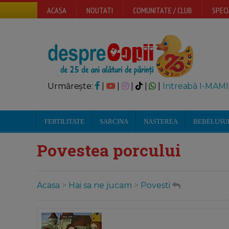
ACASA
NOUTATI
COMUNITATE / CLUB
SPECI
Urmărește:
|
|
|
|
|
Intreabă I-MAMI
FERTILITATE
SARCINA
NASTEREA
BEBELUSU
Povestea porcului
Acasa
>
Hai sa ne jucam
>
Povesti