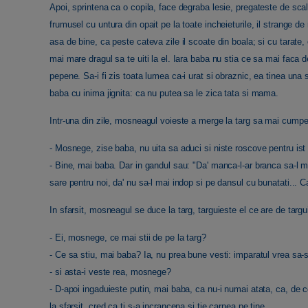
Apoi, sprintena ca o copila, face degraba lesie, pregateste de scalda
frumusel cu untura din opait pe la toate incheieturile, il strange de
asa de bine, ca peste cateva zile il scoate din boala; si cu tarate, 
mai mare dragul sa te uiti la el. Iara baba nu stia ce sa mai faca d
pepene. Sa-i fi zis toata lumea ca-i urat si obraznic, ea tinea una 
baba cu inima jignita: ca nu putea sa le zica tata si mama.
Intr-una din zile, mosneagul voieste a merge la targ sa mai cump
- Mosnege, zise baba, nu uita sa aduci si niste roscove pentru ist bai
- Bine, mai baba. Dar in gandul sau: "Da' manca-l-ar branca sa-l
sare pentru noi, da' nu sa-l mai indop si pe dansul cu bunatati... C
In sfarsit, mosneagul se duce la targ, targuieste el ce are de targu
- Ei, mosnege, ce mai stii de pe la targ?
- Ce sa stiu, mai baba? Ia, nu prea bune vesti: imparatul vrea sa-s
- si asta-i veste rea, mosnege?
- D-apoi ingaduieste putin, mai baba, ca nu-i numai atata, ca, de ce
la sfarsit, cred ca ti s-a incrancena si tie carnea pe tine.