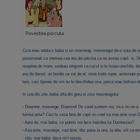
Povestea porcului
Cica erau odata o baba si un mosneag: mosneagul de-o suta de ani,
posomorati ca vremea cea rea din pricina ca nu aveau copii. si, Do
noaptea de mare, sedeau singurei ca cucul si le tiuiau urechile, de
era de dansii: un bordei ca vai de el, niste toale rupte, asternute p
tare, caci tipenie de om nu le deschidea usa; parca erau bolnavi 
In una din zile, baba ofta din greu si zise mosneagului:
- Doamne, mosnege, Doamne! De cand suntem noi, inca nu ne-a z
lumea asta? Caci la casa fara de copii nu cred ca mai este vrun 
- Apoi da, mai baba, ce putem noi face inaintea lui Dumnezeu?
- Asa este, mosnege, vad bine; dar, pana la una, la alta, stii ce-
- stiu, mai baba, daca mi-i spune.