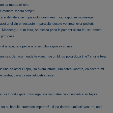
e are sa moara cineva.
umanare, zisera strajerii.
ura si dati de stire imparatului c-am venit noi, raspunse mosneagul.
, apoi unul din ei vesteste imparatului despre venirea noilor petitori,
. Mosneagul, cum intra, se pleaca pana la pamant si sta la usa, smerit.
 prin casa.
it a rade, iara pe de alta se tulbura grozav si zise:
a mintea; dar acum unde te visezi, de umbli cu porci dupa tine? si cine te-a
a una ca asta! D-apoi, sa avem iertare, luminarea-voastra, ca acesta mi-i
a-voastra, daca va mai aduceti aminte.
ta n-a fl podul gata, mosnege, are sa-ti stea capul unde-ti stau talpile.
 sa nu banuiti, puternice imparate! - dupa dorinta luminarii-voastre, apoi