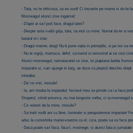
- Tata, nu te infricosa, ca eu sunt! Ci trezeste pe mama si du-te la
Mosneagul atunci zise ingaimat:
- D'apoi ai sa-l poti face, dragul tatei?
- Despre asta n-aibi grija, tata, ca esti cu mine. Numai du-te si v
baiatul si-i zise:
- Dragul mamei, drag! Nu-ti pune viata in primejdie, si pe noi sa ne 
- Nu te ingriji, mamuca, defel; ca traind si nemurind ai sa vezi cin
Atunci mosneagul, nemaiavand ce zice, isi piaptana barba frumos, i
imparatie si, cum ajunge in targ, se duce cu pieptul deschis drept 
intreaba:
- Da' ce vrei, mosule!
- Ia, am treaba la imparatul; feciorul meu se prinde ca i-a face pod
Strajerul, stiind porunca, nu mai lungeste vorba, ci ia mosneagul s
- Ce voiesti de la mine, mosule?
- Sa traiti multi ani cu bine, luminate si preaputernice imparate! F
aduc la cunostinta mariei-voastre ca el, cica, poate sa va faca po
- Daca poate sa-l faca, faca-l, mosnege; si atunci fata si jumatate d