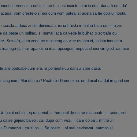
cotro-i vedea cu ochii; si ce ti-a iesi inainte intai si-ntai, dar a fi om, da'
 ada acasa; vom creste-o si noi cum vom putea, si acela sa fie copilul nostru.
e scoala a doua zi dis-dimineata, isi ia traista in bat si face cum i-a zis
ce da peste un bulhac. si numai iaca ca vede in bulhac o scroafa cu
soare. Scroafa, cum vede pe mosneag ca vine asupra ei, indata incepe a
a mai ogarjit, mai rapanos si mai rapciugos, neputand iesi din glod, ramase
i de alte podoabe cum era, si porneste cu dansul spre casa.
angaiere! Mai stiu eu? Poate ori Dumnezeu, ori dracul i-a dat in gand ieri
 Un baiat ochios, sprancenat si frumusel de nu se mai poate. iti seamana
u ca se grijesc baietii: ca, dupa cum vezi, ii cam colbait, mititelul!
ui Dumnezeu; ca si noi... Ba poate... si mai nevinovat, sarmanul!