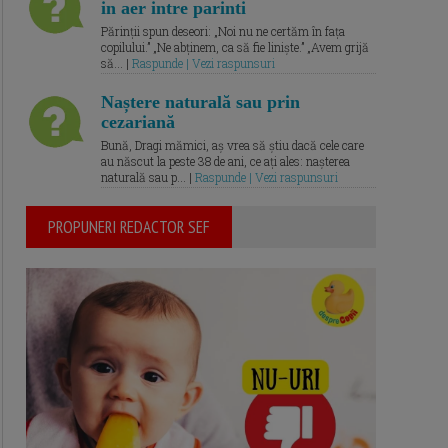
in aer intre parinti
Părinții spun deseori: „Noi nu ne certăm în fața
copilului.” „Ne abținem, ca să fie liniște.” „Avem grijă
să... |
Raspunde | Vezi raspunsuri
Naștere naturală sau prin
cezariană
Bună, Dragi mămici, aș vrea să știu dacă cele care
au născut la peste 38 de ani, ce ați ales: nașterea
naturală sau p... |
Raspunde | Vezi raspunsuri
PROPUNERI REDACTOR SEF