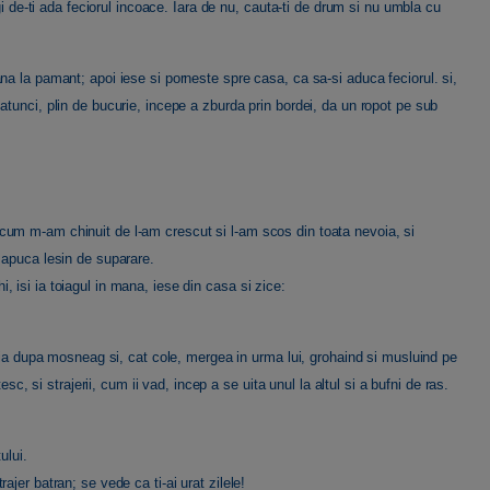
gi de-ti ada feciorul incoace. Iara de nu, cauta-ti de drum si nu umbla cu
a la pamant; apoi iese si porneste spre casa, ca sa-si aduca feciorul. si,
tunci, plin de bucurie, incepe a zburda prin bordei, da un ropot pe sub
um m-am chinuit de l-am crescut si l-am scos din toata nevoia, si
 apuca lesin de suparare.
isi ia toiagul in mana, iese din casa si zice:
e ia dupa mosneag si, cat cole, mergea in urma lui, grohaind si musluind pe
sc, si strajerii, cum ii vad, incep a se uita unul la altul si a bufni de ras.
ului.
jer batran; se vede ca ti-ai urat zilele!