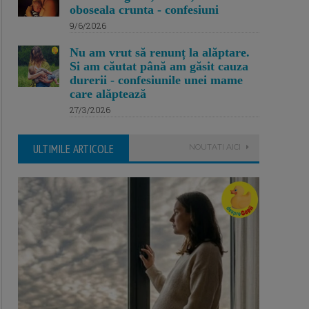
oboseala crunta - confesiuni
9/6/2026
Nu am vrut să renunț la alăptare.
Si am căutat până am găsit cauza
durerii - confesiunile unei mame
care alăptează
27/3/2026
ULTIMILE ARTICOLE
NOUTATI AICI