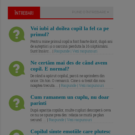
ÎNTREBARI
PUNE O ÎNTREBARE
Voi iubi al doilea copil la fel ca pe
primul?
Pentru mine primul copil a fost foarte dorit, după ani
de așteptări și o sarcină pierduta la 16 săptămâni.
Sunt însărc... |
Raspunde | Vezi raspunsuri
Ne certăm mai des de când avem
copil. E normal?
De când a apărut copilul, parcă ne aprindem din
orice. Un ton. O remarcă. Cine s-a trezit din nou
noaptea trecuta.... |
Raspunde | Vezi raspunsuri
Cum ramanem un cuplu, nu doar
parinti
După apariția copiilor, multe cupluri descoperă ceva
ce nu se spune prea des: relația se mută pe plan
secund. ... |
Raspunde | Vezi raspunsuri
Copilul simte emotiile care plutesc