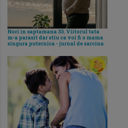
Nori in saptamana 33. Viitorul tata
m-a parasit dar stiu ca voi fi o mama
singura puternica - jurnal de sarcina