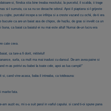
toare si, fiindca stia bine treaba mositului, la purcelul, il scalda, ii trage
 nas si-l sumuta, ca sa nu se deoache odorul. Apoi il piaptana si-l grijeste
cu cojite, purcelul incepe a se infiripa si a creste vazand cu ochii, de-ti era
e bucurie ca are un baiat asa de chipos, de hazliu, de gras si invelit ca un
si buna, ca baiat ca baiatul ei nu mai este altul! Numai de-un lucru era
ere cate ceva.
at, ca tare-a fi dorit, mititelul!
 manance, surla, ca mult ma mai inadusi cu dansul. De-am avea paine si
and m-as potrivi eu babei la toate cele, apoi as lua campii!"
it si, cand vine acasa, baba il intreaba, ca totdeauna:
i marite fata.
-am auzit eu, mi s-a suit parul in varful capului. si cand ti-oi spune pana