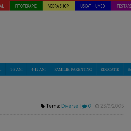
AL
FITOTERAPIE
VEDRA SHOP
USCAT + UMED
TESTARE
L
1-3 ANI
4-12 ANI
FAMILIE, PARENTING
EDUCATIE
S
Tema:
Diverse
|
0
|
23/9/2005