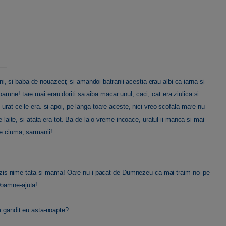
 si baba de nouazeci; si amandoi batranii acestia erau albi ca iarna si
amne! tare mai erau doriti sa aiba macar unul, caci, cat era ziulica si
 urat ce le era. si apoi, pe langa toare aceste, nici vreo scofala mare nu
e laite, si atata era tot. Ba de la o vreme incoace, uratul ii manca si mai
de ciuma, sarmanii!
is nime tata si mama! Oare nu-i pacat de Dumnezeu ca mai traim noi pe
Doamne-ajuta!
am gandit eu asta-noapte?