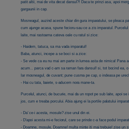
patit altii, mai de vita decat dansul?! Daca te prinzi asa, apoi mer
gargaunii in cap.
Mosneagul, auzind aceste chiar din gura imparatului, se pleaca pan
cum ajunge acasa, spune fecioru-sau ce a zis imparatul. Purcelul a
laite, mai rastoarna cateva oale cu ratul si zice:
- Haidem, tatuca, sa ma vada imparatul!
Baba, atunci, incepe a se boci si a zice:
- Se vede ca eu nu mai am parte in lumea asta de nimica! Pana ac
acum... parca vad c-am sa raman fara dansul! si, tot bocind ea, o
Iar mosneagul, de cuvant; pune cusma pe cap, o indeasa pe urechi, 
- Hai cu tata, baiete, s-aducem nora mane-ta.
Purcelul, atunci, de bucurie, mai da un ropot pe sub laite, apoi s
jos, cum e treaba porcului. Abia ajung ei la portile palatului imparate
- Da' ce-i acesta, mosule? zise unul din ei.
- D'apoi acesta mi-e feciorul, care se prinde c-a face podul imparat
- Doamne, mosule, Doamne! multa minte iti mai trebuie! zise un stra