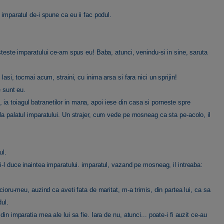
 imparatul de-i spune ca eu ii fac podul.
esteste imparatului ce-am spus eu! Baba, atunci, venindu-si in sine, saruta
lasi, tocmai acum, straini, cu inima arsa si fara nici un sprijin!
e sunt eu.
a toiagul batranetilor in mana, apoi iese din casa si porneste spre
la palatul imparatului. Un strajer, cum vede pe mosneag ca sta pe-acolo, il
ul.
i-l duce inaintea imparatului. imparatul, vazand pe mosneag, il intreaba:
ecioru-meu, auzind ca aveti fata de maritat, m-a trimis, din partea lui, ca sa
dul.
in imparatia mea ale lui sa fie. Iara de nu, atunci... poate-i fi auzit ce-au