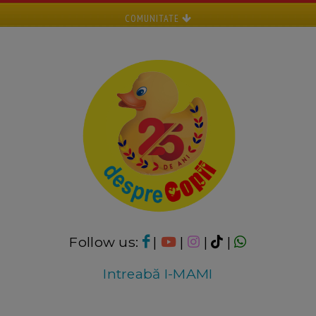
COMUNITATE
Follow us:
|
|
|
|
Intreabă I-MAMI