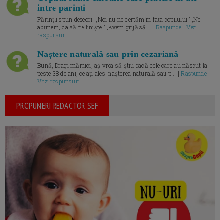
intre parinti
Părinții spun deseori: „Noi nu ne certăm în fața copilului.” „Ne
abținem, ca să fie liniște.” „Avem grijă să... |
Raspunde | Vezi
raspunsuri
Naștere naturală sau prin cezariană
Bună, Dragi mămici, aș vrea să știu dacă cele care au născut la
peste 38 de ani, ce ați ales: nașterea naturală sau p... |
Raspunde |
Vezi raspunsuri
PROPUNERI REDACTOR SEF