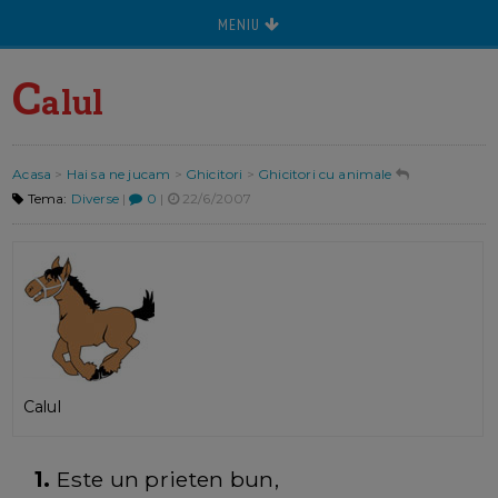
MENIU
C
alul
Acasa
>
Hai sa ne jucam
>
Ghicitori
>
Ghicitori cu animale
Tema:
Diverse
|
0
|
22/6/2007
Calul
1.
Este un prieten bun,