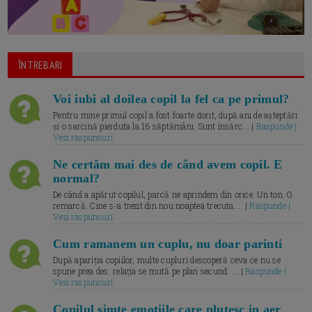
ÎNTREBARI
Voi iubi al doilea copil la fel ca pe primul?
Pentru mine primul copil a fost foarte dorit, după ani de așteptări
și o sarcină pierduta la 16 săptămâni. Sunt însărc... |
Raspunde |
Vezi raspunsuri
Ne certăm mai des de când avem copil. E
normal?
De când a apărut copilul, parcă ne aprindem din orice. Un ton. O
remarcă. Cine s-a trezit din nou noaptea trecuta.... |
Raspunde |
Vezi raspunsuri
Cum ramanem un cuplu, nu doar parinti
După apariția copiilor, multe cupluri descoperă ceva ce nu se
spune prea des: relația se mută pe plan secund. ... |
Raspunde |
Vezi raspunsuri
Copilul simte emotiile care plutesc in aer