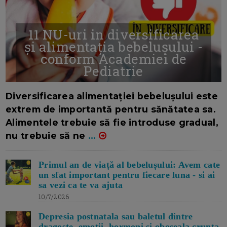
11 NU-uri in diversificarea
și alimentația bebelușului -
conform Academiei de
Pediatrie
16/7/2026
AUTOR: EDITOR DC.
Diversificarea alimentației bebelușului este
extrem de importantă pentru sănătatea sa.
Alimentele trebuie să fie introduse gradual,
nu trebuie să ne
...
Primul an de viață al bebelușului: Avem cate
un sfat important pentru fiecare luna - si ai
sa vezi ca te va ajuta
10/7/2026
Depresia postnatala sau baletul dintre
dragoste, emotii, hormoni si oboseala crunta