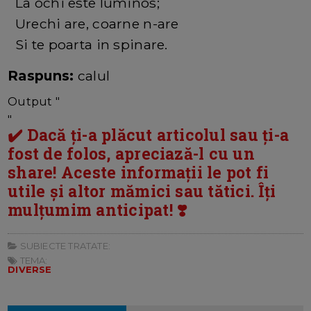
La ochi este luminos;
Urechi are, coarne n-are
Si te poarta in spinare.
Raspuns:
calul
Output "
"
✔️ Dacă ți-a plăcut articolul sau ți-a
fost de folos, apreciază-l cu un
share! Aceste informații le pot fi
utile și altor mămici sau tătici. Îți
mulțumim anticipat! ❣️
SUBIECTE TRATATE:
TEMA:
DIVERSE