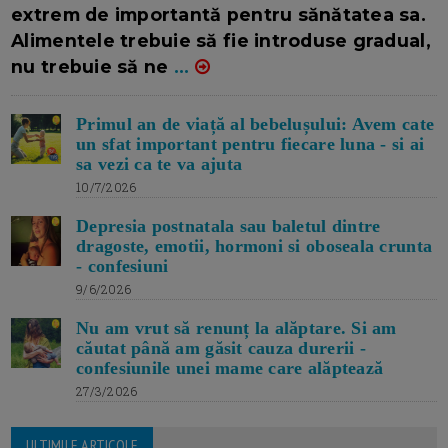
extrem de importantă pentru sănătatea sa.
Alimentele trebuie să fie introduse gradual,
nu trebuie să ne
...
Primul an de viață al bebelușului: Avem cate
un sfat important pentru fiecare luna - si ai
sa vezi ca te va ajuta
10/7/2026
Depresia postnatala sau baletul dintre
dragoste, emotii, hormoni si oboseala crunta
- confesiuni
9/6/2026
Nu am vrut să renunț la alăptare. Si am
căutat până am găsit cauza durerii -
confesiunile unei mame care alăptează
27/3/2026
ULTIMILE ARTICOLE