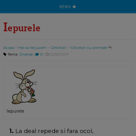
MENIU
I
epurele
Acasa
>
Hai sa ne jucam
>
Ghicitori
>
Ghicitori cu animale
Tema:
Diverse
|
0
|
22/6/2007
Iepurele
1.
La deal repede si fara ocol,