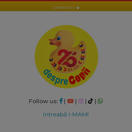
COMUNITATE
Follow us:
|
|
|
|
Intreabă I-MAMI