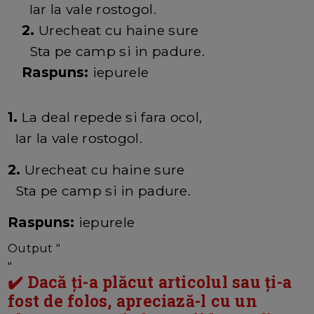
Iar la vale rostogol.
2.
Urecheat cu haine sure
Sta pe camp si in padure.
Raspuns:
iepurele
1.
La deal repede si fara ocol,
Iar la vale rostogol.
2.
Urecheat cu haine sure
Sta pe camp si in padure.
Raspuns:
iepurele
Output "
"
✔️ Dacă ți-a plăcut articolul sau ți-a
fost de folos, apreciază-l cu un