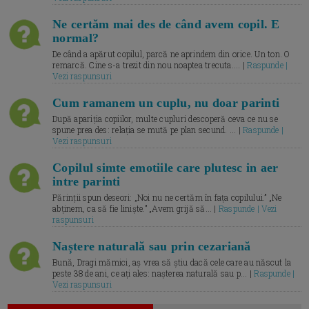
Ne certăm mai des de când avem copil. E
normal?
De când a apărut copilul, parcă ne aprindem din orice. Un ton. O
remarcă. Cine s-a trezit din nou noaptea trecuta.... |
Raspunde |
Vezi raspunsuri
Cum ramanem un cuplu, nu doar parinti
După apariția copiilor, multe cupluri descoperă ceva ce nu se
spune prea des: relația se mută pe plan secund. ... |
Raspunde |
Vezi raspunsuri
Copilul simte emotiile care plutesc in aer
intre parinti
Părinții spun deseori: „Noi nu ne certăm în fața copilului.” „Ne
abținem, ca să fie liniște.” „Avem grijă să... |
Raspunde | Vezi
raspunsuri
Naștere naturală sau prin cezariană
Bună, Dragi mămici, aș vrea să știu dacă cele care au născut la
peste 38 de ani, ce ați ales: nașterea naturală sau p... |
Raspunde |
Vezi raspunsuri