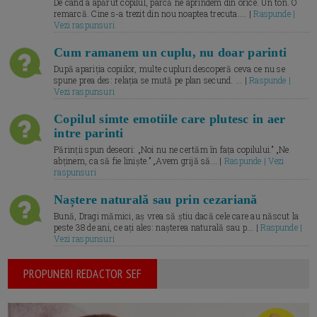
De când a apărut copilul, parcă ne aprindem din orice. Un ton. O
remarcă. Cine s-a trezit din nou noaptea trecuta.... |
Raspunde |
Vezi raspunsuri
Cum ramanem un cuplu, nu doar parinti
După apariția copiilor, multe cupluri descoperă ceva ce nu se
spune prea des: relația se mută pe plan secund. ... |
Raspunde |
Vezi raspunsuri
Copilul simte emotiile care plutesc in aer
intre parinti
Părinții spun deseori: „Noi nu ne certăm în fața copilului.” „Ne
abținem, ca să fie liniște.” „Avem grijă să... |
Raspunde | Vezi
raspunsuri
Naștere naturală sau prin cezariană
Bună, Dragi mămici, aș vrea să știu dacă cele care au născut la
peste 38 de ani, ce ați ales: nașterea naturală sau p... |
Raspunde |
Vezi raspunsuri
PROPUNERI REDACTOR SEF