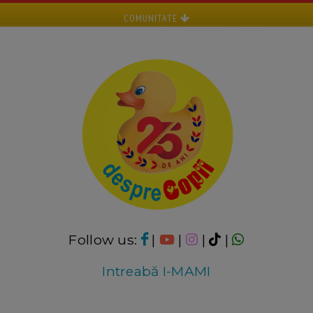
COMUNITATE
Follow us:
|
|
|
|
Intreabă I-MAMI