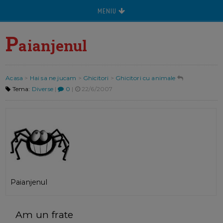
MENIU
P
aianjenul
Acasa
>
Hai sa ne jucam
>
Ghicitori
>
Ghicitori cu animale
Tema:
Diverse
|
0
|
22/6/2007
Paianjenul
Am un frate