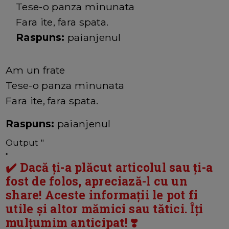
Tese-o panza minunata
Fara ite, fara spata.
Raspuns:
paianjenul
Am un frate
Tese-o panza minunata
Fara ite, fara spata.
Raspuns:
paianjenul
Output "
"
✔️ Dacă ți-a plăcut articolul sau ți-a
fost de folos, apreciază-l cu un
share! Aceste informații le pot fi
utile și altor mămici sau tătici. Îți
mulțumim anticipat! ❣️