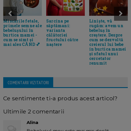
Miscările fetale,
Sarcina pe
Linişte, vă
primele semne ale
săptămani:
rugăm: avem un
bebelușului în
varianta
bebeluş în
burtica mamei -
călătoriei
creştere. Despre
cum se simt și
fructului către
cum se dezvoltă
mai ales CÂND 💕
naștere
creierul lui bebe
in burtica mamei
și sfatul unui
cercetator
renumit
COMENTARII VIZITATORI
Ce sentimente ti-a produs acest articol?
Ultimile 2 comentarii
Alina
Bebeluşul meu este mai mic decât