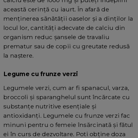
calciu este de 1000 mg și puteți îndeplini
această cerință cu iaurt. În afară de
menținerea sănătății oaselor și a dinților la
locul lor, cantități adecvate de calciu din
organism reduc șansele de travaliu
prematur sau de copii cu greutate redusă
la naștere.
Legume cu frunze verzi
Legumele verzi, cum ar fi spanacul, varza,
broccoli și sparanghelul sunt încărcate cu
substanțe nutritive esențiale și
antioxidanți. Legumele cu frunze verzi fac
minuni pentru o femeie însărcinată și fătul
ei în curs de dezvoltare. Poti obține doza