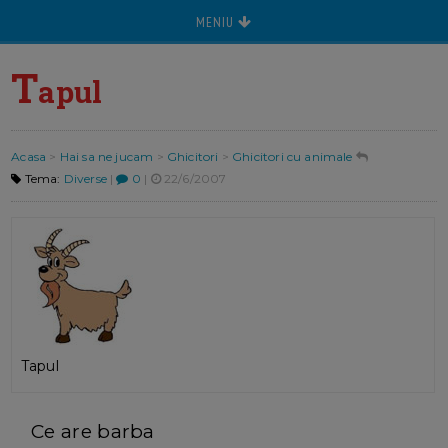
MENIU
T
apul
Acasa
>
Hai sa ne jucam
>
Ghicitori
>
Ghicitori cu animale
Tema:
Diverse
|
0
|
22/6/2007
Tapul
Ce are barba