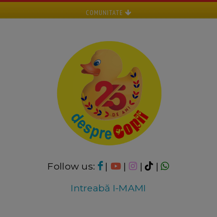
COMUNITATE
Follow us:
|
|
|
|
Intreabă I-MAMI