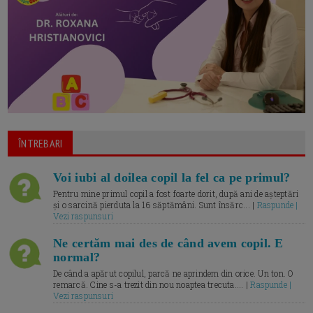
ÎNTREBARI
Voi iubi al doilea copil la fel ca pe primul?
Pentru mine primul copil a fost foarte dorit, după ani de așteptări
și o sarcină pierduta la 16 săptămâni. Sunt însărc... |
Raspunde |
Vezi raspunsuri
Ne certăm mai des de când avem copil. E
normal?
De când a apărut copilul, parcă ne aprindem din orice. Un ton. O
remarcă. Cine s-a trezit din nou noaptea trecuta.... |
Raspunde |
Vezi raspunsuri