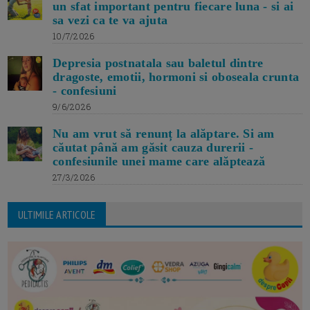
un sfat important pentru fiecare luna - si ai
sa vezi ca te va ajuta
10/7/2026
Depresia postnatala sau baletul dintre
dragoste, emotii, hormoni si oboseala crunta
- confesiuni
9/6/2026
Nu am vrut să renunț la alăptare. Si am
căutat până am găsit cauza durerii -
confesiunile unei mame care alăptează
27/3/2026
ULTIMILE ARTICOLE