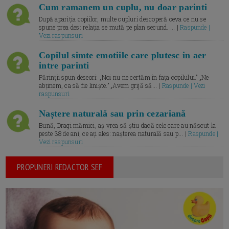
Cum ramanem un cuplu, nu doar parinti
După apariția copiilor, multe cupluri descoperă ceva ce nu se
spune prea des: relația se mută pe plan secund. ... |
Raspunde |
Vezi raspunsuri
Copilul simte emotiile care plutesc in aer
intre parinti
Părinții spun deseori: „Noi nu ne certăm în fața copilului.” „Ne
abținem, ca să fie liniște.” „Avem grijă să... |
Raspunde | Vezi
raspunsuri
Naștere naturală sau prin cezariană
Bună, Dragi mămici, aș vrea să știu dacă cele care au născut la
peste 38 de ani, ce ați ales: nașterea naturală sau p... |
Raspunde |
Vezi raspunsuri
PROPUNERI REDACTOR SEF