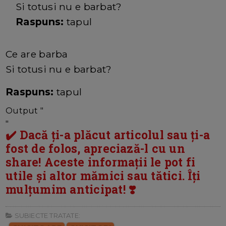
Si totusi nu e barbat?
Raspuns:
tapul
Ce are barba
Si totusi nu e barbat?
Raspuns:
tapul
Output "
"
✔️ Dacă ți-a plăcut articolul sau ți-a
fost de folos, apreciază-l cu un
share! Aceste informații le pot fi
utile și altor mămici sau tătici. Îți
mulțumim anticipat! ❣️
SUBIECTE TRATATE: