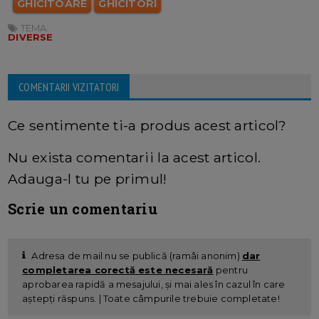
GHICITOARE
GHICITORI
TEMA:
DIVERSE
COMENTARII VIZITATORI
Ce sentimente ti-a produs acest articol?
Nu exista comentarii la acest articol.
Adauga-l tu pe primul!
Scrie un comentariu
Adresa de mail nu se publică (ramâi anonim)
dar
completarea corectă este necesară
pentru
aprobarea rapidă a mesajului, și mai ales în cazul în care
aștepți răspuns. | Toate câmpurile trebuie completate!