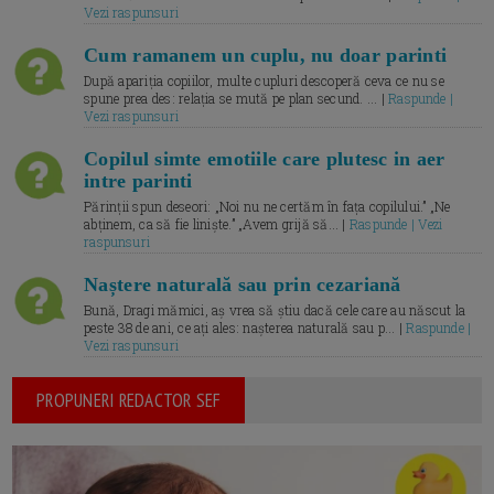
Vezi raspunsuri
Cum ramanem un cuplu, nu doar parinti
După apariția copiilor, multe cupluri descoperă ceva ce nu se
spune prea des: relația se mută pe plan secund. ... |
Raspunde |
Vezi raspunsuri
Copilul simte emotiile care plutesc in aer
intre parinti
Părinții spun deseori: „Noi nu ne certăm în fața copilului.” „Ne
abținem, ca să fie liniște.” „Avem grijă să... |
Raspunde | Vezi
raspunsuri
Naștere naturală sau prin cezariană
Bună, Dragi mămici, aș vrea să știu dacă cele care au născut la
peste 38 de ani, ce ați ales: nașterea naturală sau p... |
Raspunde |
Vezi raspunsuri
PROPUNERI REDACTOR SEF