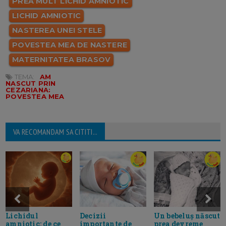
PREA MULT LICHID AMNIOTIC
LICHID AMNIOTIC
NASTEREA UNEI STELE
POVESTEA MEA DE NASTERE
MATERNITATEA BRASOV
TEMA:
AM
NASCUT PRIN
CEZARIANA:
POVESTEA MEA
VA RECOMANDAM SA CITITI...
Lichidul
Decizii
Un bebeluș născut
amniotic: de ce
importante de
prea devreme