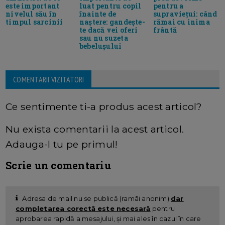
este important
luat pentru copil
pentru a
nivelul său în
înainte de
supraviețui: când
timpul sarcinii
naștere: gandește-
rămai cu inima
te dacă vei oferi
frântă
sau nu suzeta
bebelușului
COMENTARII VIZITATORI
Ce sentimente ti-a produs acest articol?
Nu exista comentarii la acest articol.
Adauga-l tu pe primul!
Scrie un comentariu
Adresa de mail nu se publică (ramâi anonim)
dar
completarea corectă este necesară
pentru
aprobarea rapidă a mesajului, și mai ales în cazul în care