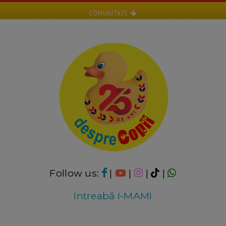
COMUNITATE
Follow us:
|
|
|
|
Intreabă I-MAMI