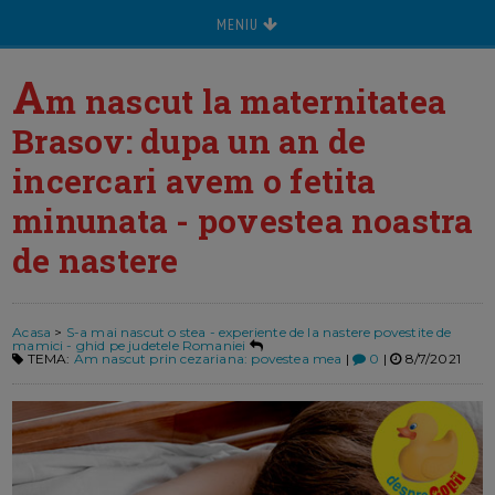
MENIU
A
m nascut la maternitatea
Brasov: dupa un an de
incercari avem o fetita
minunata - povestea noastra
de nastere
Acasa
>
S-a mai nascut o stea - experiente de la nastere povestite de
mamici - ghid pe judetele Romaniei
TEMA:
Am nascut prin cezariana: povestea mea
|
0
|
8/7/2021