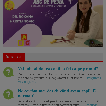
ÎNTREBARI
Voi iubi al doilea copil la fel ca pe primul?
Pentru mine primul copil a fost foarte dorit, după ani de așteptări
și o sarcină pierduta la 16 săptămâni. Sunt însărc... |
Raspunde |
Vezi raspunsuri
Ne certăm mai des de când avem copil. E
normal?
De când a apărut copilul, parcă ne aprindem din orice. Un ton. O
remarcă. Cine s-a trezit din nou noaptea trecuta.... |
Raspunde |