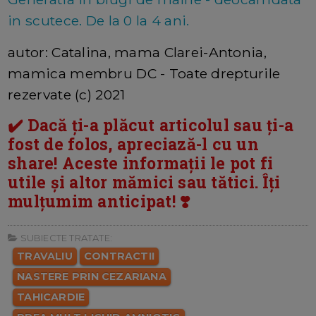
in scutece. De la 0 la 4 ani.
autor: Catalina, mama Clarei-Antonia,
mamica membru DC - Toate drepturile
rezervate (c) 2021
✔️ Dacă ți-a plăcut articolul sau ți-a
fost de folos, apreciază-l cu un
share! Aceste informații le pot fi
utile și altor mămici sau tătici. Îți
mulțumim anticipat! ❣️
SUBIECTE TRATATE:
TRAVALIU
CONTRACTII
NASTERE PRIN CEZARIANA
TAHICARDIE