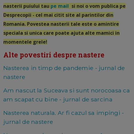
nasterii puiului tau
pe mail
si noi o vom publica pe
Desprecopii - cel mai citit site al parintilor din
Romania. Povestea nasterii tale este o amintire
speciala si unica care poate ajuta alte mamici in
momentele grele!
Alte povestiri despre nastere
Nasterea in timp de pandemie - jurnal de
nastere
Am nascut la Suceava si sunt norocoasa ca
am scapat cu bine - jurnal de sarcina
Nasterea naturala. Ar fi cazul sa impingi -
jurnal de nastere