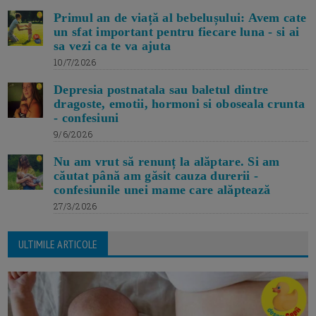
Primul an de viață al bebelușului: Avem cate
un sfat important pentru fiecare luna - si ai
sa vezi ca te va ajuta
10/7/2026
Depresia postnatala sau baletul dintre
dragoste, emotii, hormoni si oboseala crunta
- confesiuni
9/6/2026
Nu am vrut să renunț la alăptare. Si am
căutat până am găsit cauza durerii -
confesiunile unei mame care alăptează
27/3/2026
ULTIMILE ARTICOLE