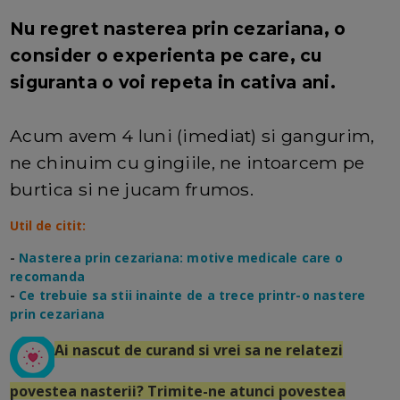
Nu regret nasterea prin cezariana, o
consider o experienta pe care, cu
siguranta o voi repeta in cativa ani.
Acum avem 4 luni (imediat) si gangurim,
ne chinuim cu gingiile, ne intoarcem pe
burtica si ne jucam frumos.
Util de citit:
-
Nasterea prin cezariana: motive medicale care o
recomanda
-
Ce trebuie sa stii inainte de a trece printr-o nastere
prin cezariana
Ai nascut de curand si vrei sa ne relatezi
povestea nasterii? Trimite-ne atunci povestea