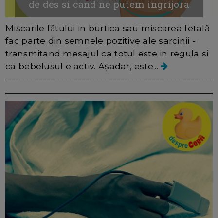
de des si cand ne putem ingrijora
Mișcarile fătului in burtica sau miscarea fetală
fac parte din semnele pozitive ale sarcinii -
transmitand mesajul ca totul este in regula si
ca bebelusul e activ. Așadar, este...