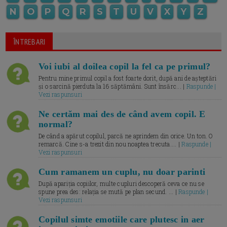
N
O
P
Q
R
S
T
U
V
X
Y
Z
ÎNTREBARI
Voi iubi al doilea copil la fel ca pe primul?
Pentru mine primul copil a fost foarte dorit, după ani de așteptări
și o sarcină pierduta la 16 săptămâni. Sunt însărc... |
Raspunde |
Vezi raspunsuri
Ne certăm mai des de când avem copil. E
normal?
De când a apărut copilul, parcă ne aprindem din orice. Un ton. O
remarcă. Cine s-a trezit din nou noaptea trecuta.... |
Raspunde |
Vezi raspunsuri
Cum ramanem un cuplu, nu doar parinti
După apariția copiilor, multe cupluri descoperă ceva ce nu se
spune prea des: relația se mută pe plan secund. ... |
Raspunde |
Vezi raspunsuri
Copilul simte emotiile care plutesc in aer