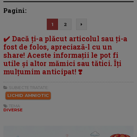
Pagini:
1
2
✔️ Dacă ți-a plăcut articolul sau ți-a
fost de folos, apreciază-l cu un
share! Aceste informații le pot fi
utile și altor mămici sau tătici. Îți
mulțumim anticipat! ❣️
SUBIECTE TRATATE:
LICHID AMNIOTIC
TEMA:
DIVERSE