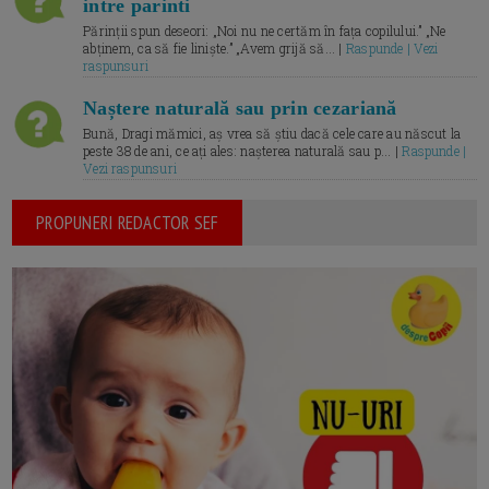
intre parinti
Părinții spun deseori: „Noi nu ne certăm în fața copilului.” „Ne
abținem, ca să fie liniște.” „Avem grijă să... |
Raspunde | Vezi
raspunsuri
Naștere naturală sau prin cezariană
Bună, Dragi mămici, aș vrea să știu dacă cele care au născut la
peste 38 de ani, ce ați ales: nașterea naturală sau p... |
Raspunde |
Vezi raspunsuri
PROPUNERI REDACTOR SEF