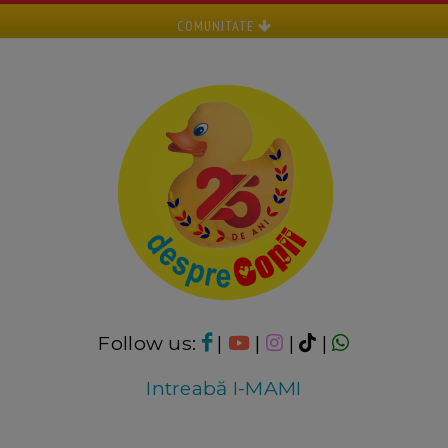
COMUNITATE
Follow us:
|
|
|
|
Intreabă I-MAMI