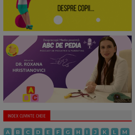
INDEX CUVINTE CHEIE
A
B
C
D
E
F
G
H
I
J
K
L
M