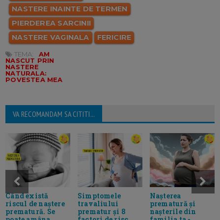
NASTERE INAINTE DE TERMEN
PIERDEREA SARCINII
NASTERE VAGINALA
FERICIRE
TEMA:
AM
NASCUT PRIN
NASTERE
NATURALA:
POVESTEA MEA
VA RECOMANDAM SA CITITI...
Când există
Simptomele
Nașterea
riscul de naștere
travaliului
prematură și
prematură. Se
prematur și 8
nașterile din
poate amâna
factori de risc
familia ta -