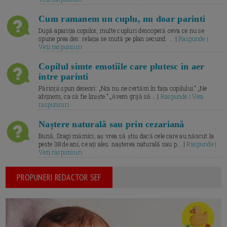
Cum ramanem un cuplu, nu doar parinti
După apariția copiilor, multe cupluri descoperă ceva ce nu se
spune prea des: relația se mută pe plan secund. ... |
Raspunde |
Vezi raspunsuri
Copilul simte emotiile care plutesc in aer
intre parinti
Părinții spun deseori: „Noi nu ne certăm în fața copilului.” „Ne
abținem, ca să fie liniște.” „Avem grijă să... |
Raspunde | Vezi
raspunsuri
Naștere naturală sau prin cezariană
Bună, Dragi mămici, aș vrea să știu dacă cele care au născut la
peste 38 de ani, ce ați ales: nașterea naturală sau p... |
Raspunde |
Vezi raspunsuri
PROPUNERI REDACTOR SEF