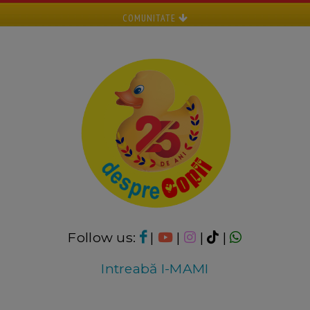
COMUNITATE
Follow us:
|
|
|
|
Intreabă I-MAMI