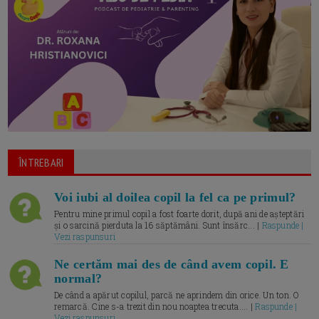
ÎNTREBARI
Voi iubi al doilea copil la fel ca pe primul?
Pentru mine primul copil a fost foarte dorit, după ani de așteptări
și o sarcină pierduta la 16 săptămâni. Sunt însărc... |
Raspunde |
Vezi raspunsuri
Ne certăm mai des de când avem copil. E
normal?
De când a apărut copilul, parcă ne aprindem din orice. Un ton. O
remarcă. Cine s-a trezit din nou noaptea trecuta.... |
Raspunde |
Vezi raspunsuri