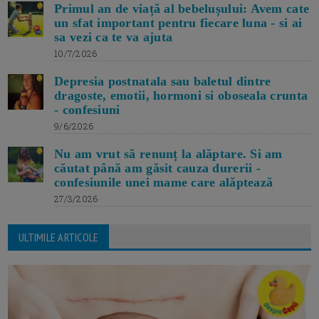
Primul an de viață al bebelușului: Avem cate
un sfat important pentru fiecare luna - si ai
sa vezi ca te va ajuta
10/7/2026
Depresia postnatala sau baletul dintre
dragoste, emotii, hormoni si oboseala crunta
- confesiuni
9/6/2026
Nu am vrut să renunț la alăptare. Si am
căutat până am găsit cauza durerii -
confesiunile unei mame care alăptează
27/3/2026
ULTIMILE ARTICOLE