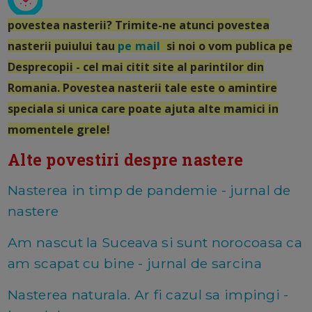
povestea nasterii? Trimite-ne atunci povestea
nasterii puiului tau
pe mail
si noi o vom publica pe
Desprecopii - cel mai citit site al parintilor din
Romania. Povestea nasterii tale este o amintire
speciala si unica care poate ajuta alte mamici in
momentele grele!
Alte povestiri despre nastere
Nasterea in timp de pandemie - jurnal de
nastere
Am nascut la Suceava si sunt norocoasa ca
am scapat cu bine - jurnal de sarcina
Nasterea naturala. Ar fi cazul sa impingi -