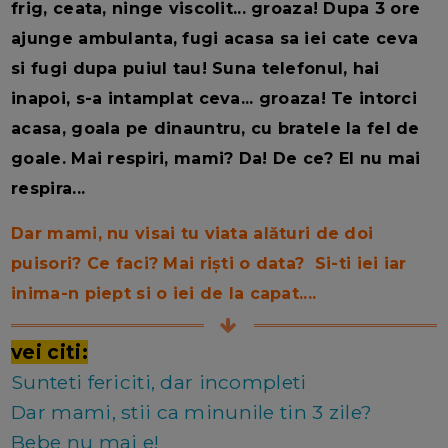
frig, ceata, ninge viscolit... groaza! Dupa 3 ore
ajunge ambulanta, fugi acasa sa iei cate ceva
si fugi dupa puiul tau! Suna telefonul, hai
inapoi, s-a intamplat ceva... groaza! Te intorci
acasa, goala pe dinauntru, cu bratele la fel de
goale. Mai respiri, mami? Da! De ce? El nu mai
respira...
Dar mami, nu visai tu viata alături de doi
puisori? Ce faci? Mai riști o data? Si-ti iei iar
inima-n piept si o iei de la capat....
vei citi:
Sunteti fericiti, dar incompleti
Dar mami, stii ca minunile tin 3 zile?
Bebe nu mai e!