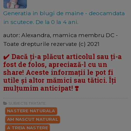
Generatia in blugi de maine - deocamdata
in scutece. De la 0 la 4 ani.
autor: Alexandra, mamica membru DC -
Toate drepturile rezervate (c) 2021
✔️ Dacă ți-a plăcut articolul sau ți-a
fost de folos, apreciază-l cu un
share! Aceste informații le pot fi
utile și altor mămici sau tătici. Îți
mulțumim anticipat! ❣️
SUBIECTE TRATATE:
NASTERE NATURALA
AM NASCUT NATURAL
A TREIA NASTERE