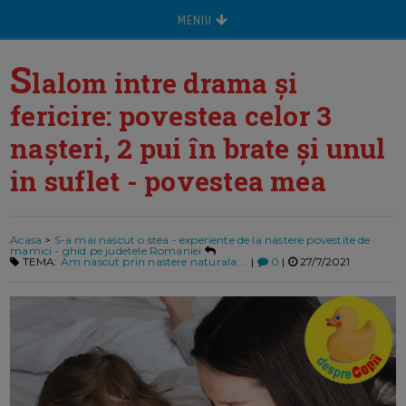
MENIU
S
lalom intre drama și
fericire: povestea celor 3
nașteri, 2 pui în brate și unul
in suflet - povestea mea
Acasa
>
S-a mai nascut o stea - experiente de la nastere povestite de
mamici - ghid pe judetele Romaniei
TEMA:
Am nascut prin nastere naturala:...
|
0
|
27/7/2021