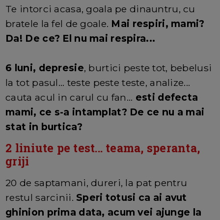
Te intorci acasa, goala pe dinauntru, cu
bratele la fel de goale.
Mai respiri, mami?
Da! De ce? El nu mai respira...
6 luni, depresie
, burtici peste tot, bebelusi
la tot pasul... teste peste teste, analize...
cauta acul in carul cu fan...
esti defecta
mami, ce s-a intamplat? De ce nu a mai
stat in burtica?
2 liniute pe test... teama, speranta,
griji
20 de saptamani, dureri, la pat pentru
restul sarcinii.
Speri totusi ca ai avut
ghinion prima data, acum vei ajunge la