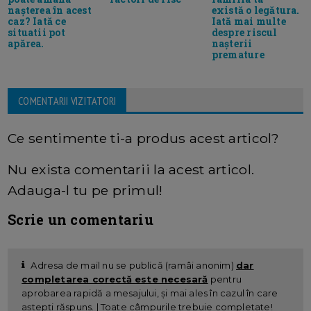
nașterea în acest
există o legătura.
caz? Iată ce
Iată mai multe
situatii pot
despre riscul
apărea.
nașterii
premature
COMENTARII VIZITATORI
Ce sentimente ti-a produs acest articol?
Nu exista comentarii la acest articol.
Adauga-l tu pe primul!
Scrie un comentariu
Adresa de mail nu se publică (ramâi anonim)
dar
completarea corectă este necesară
pentru
aprobarea rapidă a mesajului, și mai ales în cazul în care
aștepți răspuns. | Toate câmpurile trebuie completate!