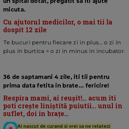
un spital dotat, pregatit sa iti ajute
micuta.
Cu ajutorul medicilor, o mai tii la
dospit 12 zile
Te bucuri pentru fiecare zi in plus... o zi in
plus in burtica = o zi in minus in incubator.
36 de saptamani 4 zile, iti tii pentru
prima data fetita in brate... fericire!
Respira mami, ai reușit!... acum iti
poti crește liniștită puiutii... unul in
suflet, doi in brațe...
Ai nascut de curand si vrei sa ne relatezi