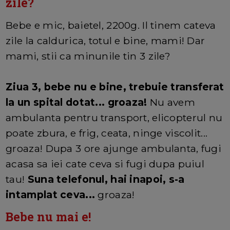
zile?
Bebe e mic, baietel, 2200g. Il tinem cateva
zile la caldurica, totul e bine, mami! Dar
mami, stii ca minunile tin 3 zile?
Ziua 3, bebe nu e bine, trebuie transferat
la un spital dotat... groaza!
Nu avem
ambulanta pentru transport, elicopterul nu
poate zbura, e frig, ceata, ninge viscolit...
groaza! Dupa 3 ore ajunge ambulanta, fugi
acasa sa iei cate ceva si fugi dupa puiul
tau!
Suna telefonul, hai inapoi, s-a
intamplat ceva...
groaza!
Bebe nu mai e!