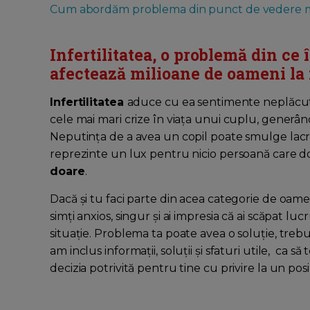
Cum abordăm problema din punct de vedere 
Infertilitatea, o problemă din ce 
afectează milioane de oameni la 
Infertilitatea
aduce cu ea sentimente neplăcute
cele mai mari crize în viața unui cuplu, generân
Neputința de a avea un copil poate smulge lacri
reprezinte un lux pentru nicio persoană care dore
doare
.
Dacă și tu faci parte din acea categorie de oame
simți anxios, singur și ai impresia că ai scăpat lu
situație. Problema ta poate avea o soluție, treb
am inclus informații, soluții și sfaturi utile, ca să
decizia potrivită pentru tine cu privire la un posi