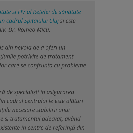
itate si FIV al Rețelei de sănătate
n cadrul Spitalului Cluj
si este
iv. Dr. Romeo Micu.
is din nevoia de a oferi un
țiunile potrivite de tratament
ilor care se confrunta cu probleme
ră de specialiști in asigurarea
 din cadrul centrului le este alături
țiile necesare stabilirii unui
țe si tratamentul adecvat, având
xistente in centre de referință din