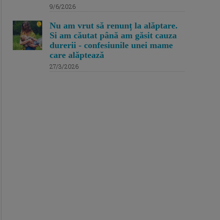
9/6/2026
Nu am vrut să renunț la alăptare.
Si am căutat până am găsit cauza
durerii - confesiunile unei mame
care alăptează
27/3/2026