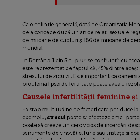
Ca o definiție generală, dată de Organizația Mondi
de a concepe după un an de relații sexuale regul
de milioane de cupluri și 186 de milioane de pers
mondial.
În România, 1 din 5 cupluri se confruntă cu ace
este reprezentat de faptul că, 45% dintre acești
stresului de zi cu zi
. Este important ca oamenii 
1
problema lipsei de fertilitate poate avea o rezol
Cauzele infertilității feminine ș
Există o multitudine de factori care pot duce la i
exemplu,
stresul
poate să afecteze ambii parte
poate să creeze un cerc vicios de încercări, desc
sentimente de vinovăție, furie sau tristețe și po