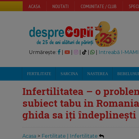
ACASA
NOUTATI
COMUNITATE / CLUB
SPECI
Urmărește:
|
|
|
|
|
Intreabă I-MAMI
FERTILITATE
SARCINA
NASTEREA
BEBELUSU
Infertilitatea – o probl
subiect tabu in Romania.
ghida sa iți îndeplineșt
Acasa
>
Fertilitate | Infertilitate