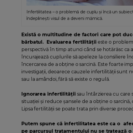
Infertilitatea – o problemă de cuplu și încă un subiec
îndeplinești visul de a deveni mămică.
Există o multitudine de factori care pot duce 
bărbatul.
Evaluarea fertilității
este o problemă 
perspectivă în timp atunci când se hotărăsc ca 
încurajează cuplurile să apeleze la consiliere î
încercarea de a obține o sarcină. Este foarte imp
investigații, deoarece cauzele infertilității sun
sau la amândoi, fără să existe o regulă.
Ignorarea infertilității
sau întârzierea cu care 
situației și reduce șansele de a obține o sarcină,
Lipsa fertilității se poate trata prin diverse proc
Putem spune că infertilitatea este ca o af
pe parcursul tratamentului nu se tratează o 