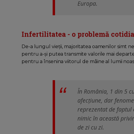
Europa.
Infertilitatea - o problemă cotidi
De-a lungul vieții, majoritatea oamenilor simt ne
pentru a-și putea transmite valorile mai depart
pentru a însenina viitorul de mâine al lumii noas
În România, 1 din 5 c
afecțiune, dar fenome
reprezentat de faptul 
nimic în această privin
de zi cu zi.