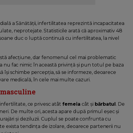
ală a Sănătății, infertilitatea reprezintă incapacitatea
ate, neprotejate. Statisticile arată că aproximativ 48
oane duc o luptă continuă cu infertilitatea, la nivel
astă afecțiune, dar fenomenul cel mai problematic
a nu fac nimic în această privință și pun totul pe baza
să își schimbe percepția, să se informeze, deoarece
vare medicală, în cele mai multe cazuri.
i masculine
nfertilitate, ce privesc atât
femeia
cât și
bărbatul
. De
neri. De multe ori, acesta apare după primul eșec și
urajări și deziluzii. Cuplul se poate confrunta cu
ate exista tendința de izolare, deoarece partenerii nu