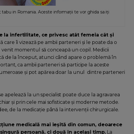
t tabu in Romania. Aceste informații te vor ghida sa iți
la infertilitate, ce privesc atât femeia cât și
care îi vizează pe ambii parteneri și le poate da o
a venit momentul să conceapă un copil. Medicii
ncă de la început, atunci când apare o problemă în
ortant, ca ambii parteneri să participe la aceste
t numeroase și pot apărea doar la unul dintre parteneri
se apelează la un specialist poate duce la agravarea
 chiar și prin cele mai sofisticate și moderne metode.
edee, de la medicație până la intervenții chirurgicale.
ecțiune medicală mai ieșită din comun, deoarece
singură persoană, ci două în același timp.
La