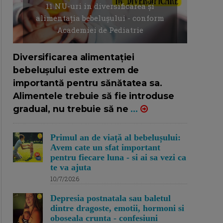
11 NU-uri in diversificarea și
alimentația bebelușului - conform
Academiei de Pediatrie
16/7/2026
AUTOR: EDITOR DC.
Diversificarea alimentației
bebelușului este extrem de
importantă pentru sănătatea sa.
Alimentele trebuie să fie introduse
gradual, nu trebuie să ne
...
Primul an de viață al bebelușului:
Avem cate un sfat important
pentru fiecare luna - si ai sa vezi ca
te va ajuta
10/7/2026
Depresia postnatala sau baletul
dintre dragoste, emotii, hormoni si
oboseala crunta - confesiuni