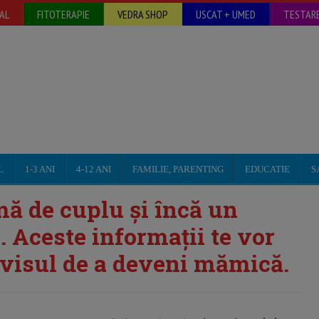
AL
FITOTERAPIE
VEDRA SHOP
USCAT + UMED
TESTARE
L
1-3 ANI
4-12 ANI
FAMILIE, PARENTING
EDUCATIE
S
emă de cuplu și încă un
 Aceste informații te vor
i visul de a deveni mămică.