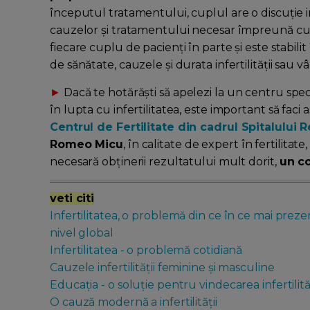
începutul tratamentului, cuplul are o discuție in
cauzelor și tratamentului necesar împreună cu 
fiecare cuplu de pacienți în parte și este stabil
de sănătate, cauzele și durata infertilității sau 
►
Dacă te hotărăști să apelezi la un centru speci
în lupta cu infertilitatea, este important să faci
Centrul de Fertilitate din cadrul Spitalului 
Romeo Micu
, în calitate de expert în fertilitat
necesară obținerii rezultatului mult dorit,
un co
veti citi
Infertilitatea, o problemă din ce în ce mai preze
nivel global
Infertilitatea - o problemă cotidiană
Cauzele infertilității feminine și masculine
Educația - o soluție pentru vindecarea infertilităț
O cauză modernă a infertilității