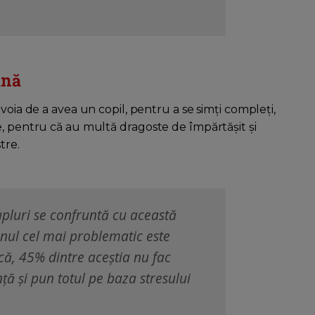
ană
voia de a avea un copil, pentru a se simți compleți,
e, pentru că au multă dragoste de împărtășit și
tre.
upluri se confruntă cu această
nul cel mai problematic este
că, 45% dintre aceștia nu fac
ță și pun totul pe baza stresului