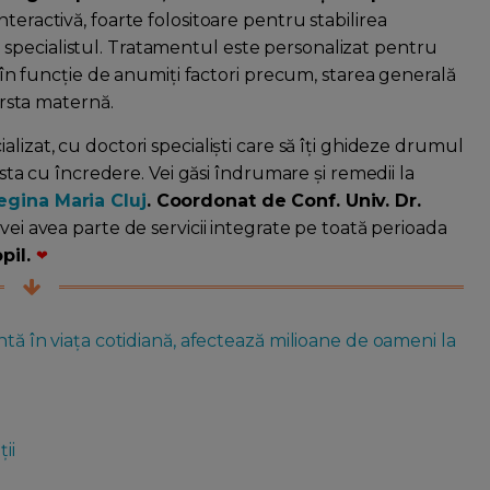
teractivă, foarte folositoare pentru stabilirea
specialistul. Tratamentul este personalizat pentru
it în funcție de anumiți factori precum, starea generală
vârsta maternă.
alizat, cu doctori specialiști care să îți ghideze drumul
 asta cu încredere. Vei găsi îndrumare și remedii la
Regina Maria Cluj
. Coordonat de Conf. Univ. Dr.
e, vei avea parte de servicii integrate pe toată perioada
pil.
❤
ntă în viața cotidiană, afectează milioane de oameni la
ii