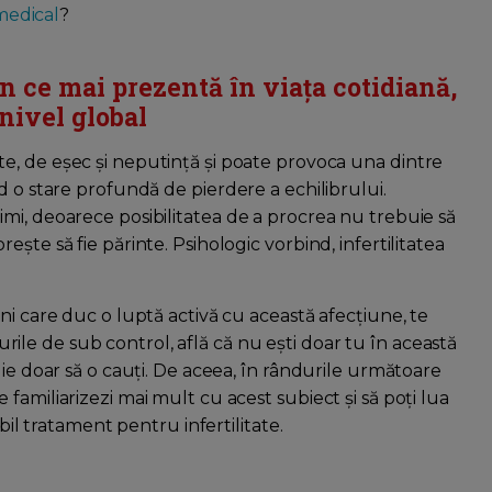
medical
?
în ce mai prezentă în viața cotidiană,
nivel global
, de eșec și neputință și poate provoca una dintre
d o stare profundă de pierdere a echilibrului.
mi, deoarece posibilitatea de a procrea nu trebuie să
ște să fie părinte. Psihologic vorbind, infertilitatea
ni care duc o luptă activă cu această afecțiune, te
crurile de sub control, află că nu ești doar tu în această
uie doar să o cauți. De aceea, în rândurile următoare
 te familiarizezi mai mult cu acest subiect și să poți lua
bil tratament pentru infertilitate.