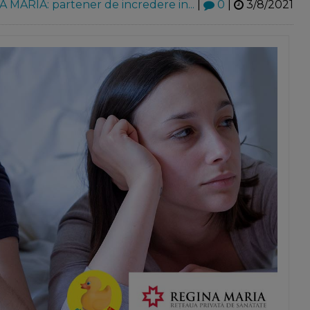
 MARIA: partener de incredere in...
|
0
|
3/8/2021