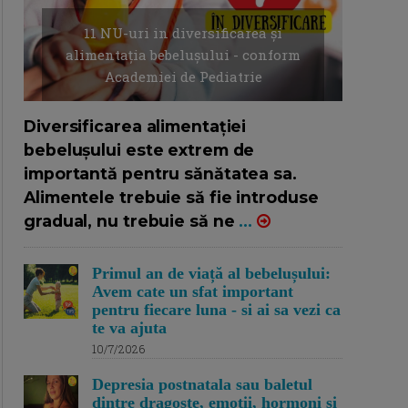
11 NU-uri in diversificarea și
alimentația bebelușului - conform
Academiei de Pediatrie
16/7/2026
AUTOR: EDITOR DC.
Diversificarea alimentației
bebelușului este extrem de
importantă pentru sănătatea sa.
Alimentele trebuie să fie introduse
gradual, nu trebuie să ne
...
Primul an de viață al bebelușului:
Avem cate un sfat important
pentru fiecare luna - si ai sa vezi ca
te va ajuta
10/7/2026
Depresia postnatala sau baletul
dintre dragoste, emotii, hormoni si