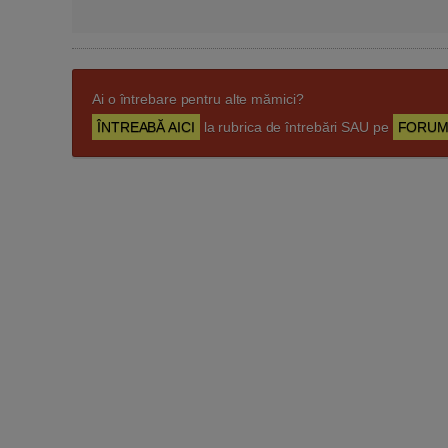
Ai o întrebare pentru alte mămici?
ÎNTREABĂ AICI
la rubrica de întrebări SAU pe
FORUM