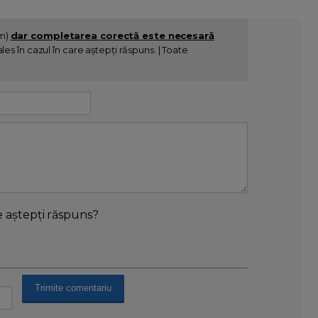
im)
dar completarea corectă este necesară
es în cazul în care aștepți răspuns. | Toate
e aștepți răspuns?