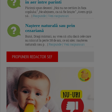
in aer intre parinti
Părinții spun deseori: „Noi nu ne certăm în fața
copilului.” „Ne abținem, ca să fie liniște.” „Avem grijă
să... |
Raspunde | Vezi raspunsuri
Naștere naturală sau prin
cezariană
Bună, Dragi mămici, aș vrea să știu dacă cele care
au născut la peste 38 de ani, ce ați ales: nașterea
naturală sau p... |
Raspunde | Vezi raspunsuri
PROPUNERI REDACTOR SEF