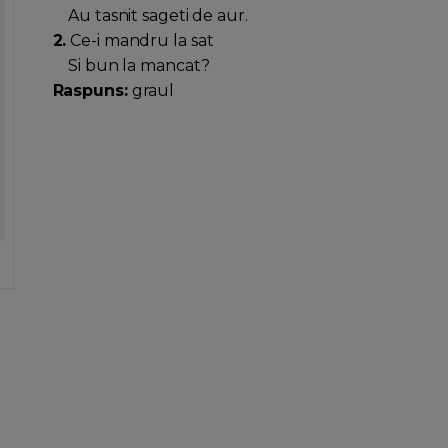
Au tasnit sageti de aur.
2.
Ce-i mandru la sat
Si bun la mancat?
Raspuns:
graul