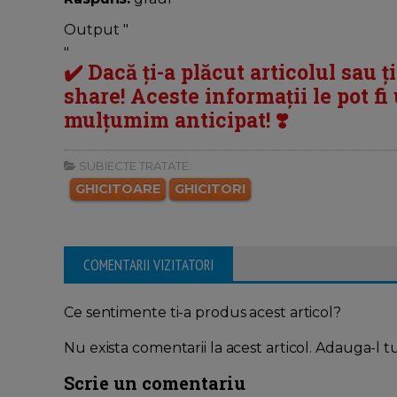
Output "
"
✔️ Dacă ți-a plăcut articolul sau ț
share! Aceste informații le pot fi u
mulțumim anticipat! ❣️
SUBIECTE TRATATE:
GHICITOARE
GHICITORI
COMENTARII VIZITATORI
Ce sentimente ti-a produs acest articol?
Nu exista comentarii la acest articol. Adauga-l t
Scrie un comentariu