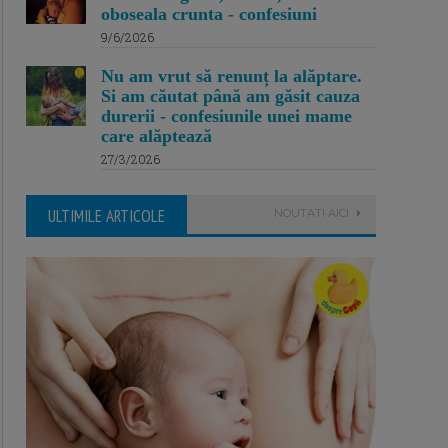
oboseala crunta - confesiuni
9/6/2026
Nu am vrut să renunț la alăptare.
Si am căutat până am găsit cauza
durerii - confesiunile unei mame
care alăptează
27/3/2026
ULTIMILE ARTICOLE
NOUTATI AICI