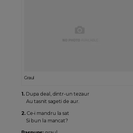
Graul
1.
Dupa deal, dintr-un tezaur
Au tasnit sageti de aur.
2.
Ce-i mandru la sat
Si bun la mancat?
Raspuns:
graul