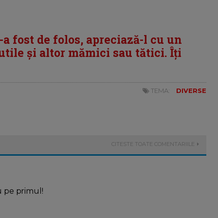
i-a fost de folos, apreciază-l cu un
tile și altor mămici sau tătici. Îți
TEMA:
DIVERSE
CITESTE TOATE COMENTARIILE
u pe primul!