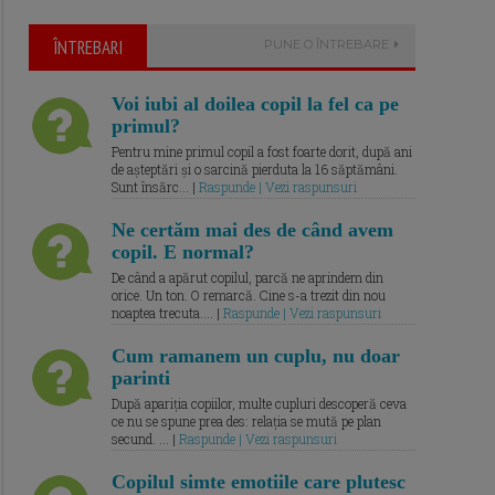
ÎNTREBARI
PUNE O ÎNTREBARE
Voi iubi al doilea copil la fel ca pe
primul?
Pentru mine primul copil a fost foarte dorit, după ani
de așteptări și o sarcină pierduta la 16 săptămâni.
Sunt însărc... |
Raspunde | Vezi raspunsuri
Ne certăm mai des de când avem
copil. E normal?
De când a apărut copilul, parcă ne aprindem din
orice. Un ton. O remarcă. Cine s-a trezit din nou
noaptea trecuta.... |
Raspunde | Vezi raspunsuri
Cum ramanem un cuplu, nu doar
parinti
După apariția copiilor, multe cupluri descoperă ceva
ce nu se spune prea des: relația se mută pe plan
secund. ... |
Raspunde | Vezi raspunsuri
Copilul simte emotiile care plutesc