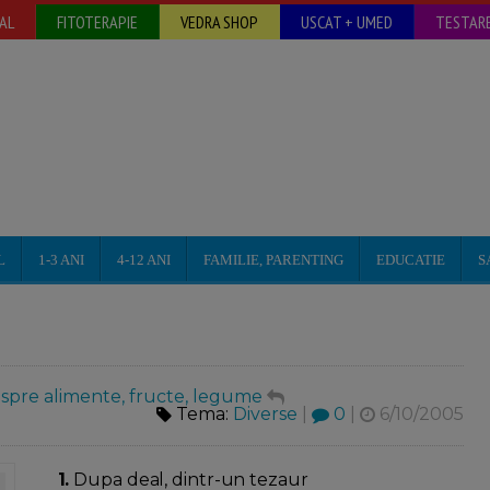
AL
FITOTERAPIE
VEDRA SHOP
USCAT + UMED
TESTARE
L
1-3 ANI
4-12 ANI
FAMILIE, PARENTING
EDUCATIE
S
espre alimente, fructe, legume
Tema:
Diverse
|
0
|
6/10/2005
1.
Dupa deal, dintr-un tezaur