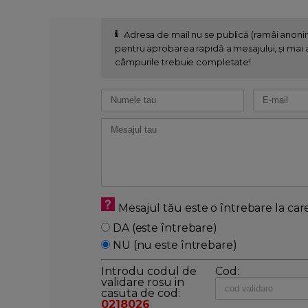
Adresa de mail nu se publică (ramâi anon
pentru aprobarea rapidă a mesajului, și mai al
câmpurile trebuie completate!
Mesajul tău este o întrebare la car
DA (este întrebare)
NU (nu este întrebare)
Introdu codul de
Cod:
validare rosu in
casuta de cod:
0218026