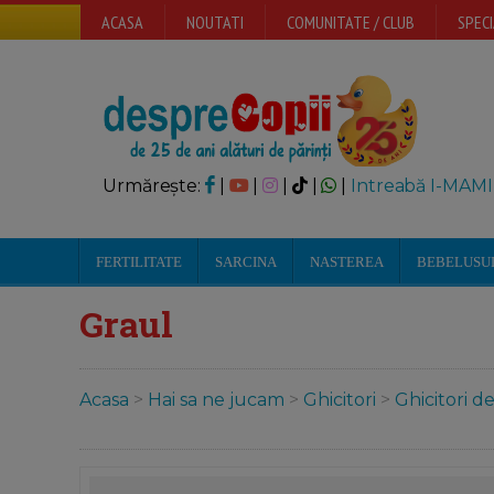
ACASA
NOUTATI
COMUNITATE / CLUB
SPECI
Urmărește:
|
|
|
|
|
Intreabă I-MAMI
FERTILITATE
SARCINA
NASTEREA
BEBELUSU
Graul
Acasa
>
Hai sa ne jucam
>
Ghicitori
>
Ghicitori d