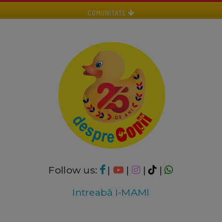
COMUNITATE
Follow us:
|
|
|
|
Intreabă I-MAMI