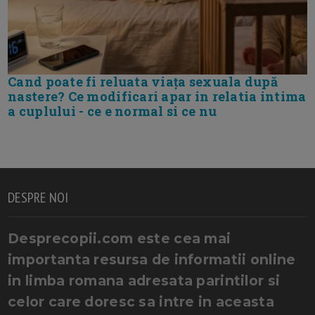
Cand poate fi reluata viața sexuala după
nastere? Ce modificari apar in relatia intima
a cuplului - ce e normal si ce nu
DESPRE NOI
Desprecopii.com este cea mai
importanta resursa de informatii online
in limba romana adresata parintilor si
celor care doresc sa intre in aceasta