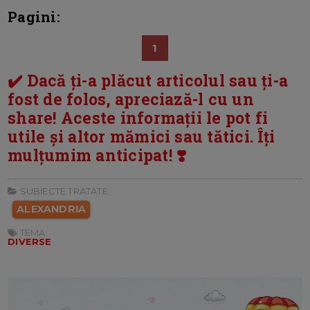
Pagini:
1
✔️ Dacă ți-a plăcut articolul sau ți-a
fost de folos, apreciază-l cu un
share! Aceste informații le pot fi
utile și altor mămici sau tătici. Îți
mulțumim anticipat! ❣️
SUBIECTE TRATATE:
ALEXANDRIA
TEMA:
DIVERSE