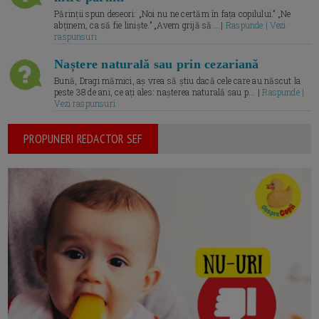
Părinții spun deseori: „Noi nu ne certăm în fața copilului.” „Ne
abținem, ca să fie liniște.” „Avem grijă să... |
Raspunde | Vezi
raspunsuri
Naștere naturală sau prin cezariană
Bună, Dragi mămici, aș vrea să știu dacă cele care au născut la
peste 38 de ani, ce ați ales: nașterea naturală sau p... |
Raspunde |
Vezi raspunsuri
PROPUNERI REDACTOR SEF