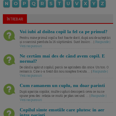
N
O
P
Q
R
S
T
U
V
X
Y
Z
ÎNTREBARI
Voi iubi al doilea copil la fel ca pe primul?
Pentru mine primul copil a fost foarte dorit, după ani de așteptări
și o sarcină pierduta la 16 săptămâni. Sunt însărc... |
Raspunde |
Vezi raspunsuri
Ne certăm mai des de când avem copil. E
normal?
De când a apărut copilul, parcă ne aprindem din orice. Un ton. O
remarcă. Cine s-a trezit din nou noaptea trecuta.... |
Raspunde |
Vezi raspunsuri
Cum ramanem un cuplu, nu doar parinti
După apariția copiilor, multe cupluri descoperă ceva ce nu se
spune prea des: relația se mută pe plan secund. ... |
Raspunde |
Vezi raspunsuri
Copilul simte emotiile care plutesc in aer
intre parinti