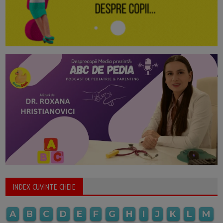
INDEX CUVINTE CHEIE
A
B
C
D
E
F
G
H
I
J
K
L
M