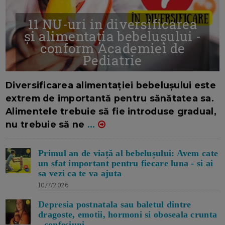
11 NU-uri in diversificarea
și alimentația bebelușului -
conform Academiei de
Pediatrie
16/7/2026
AUTOR: EDITOR DC.
Diversificarea alimentației bebelușului este
extrem de importantă pentru sănătatea sa.
Alimentele trebuie să fie introduse gradual,
nu trebuie să ne
...
Primul an de viață al bebelușului: Avem cate
un sfat important pentru fiecare luna - si ai
sa vezi ca te va ajuta
10/7/2026
Depresia postnatala sau baletul dintre
dragoste, emotii, hormoni si oboseala crunta
- confesiuni